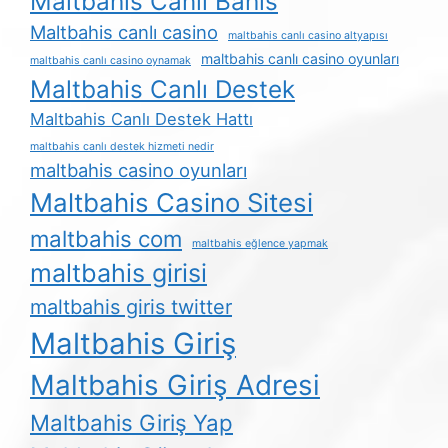
Maltbahis Canlı Bahis
Maltbahis canlı casino
maltbahis canlı casino altyapısı
maltbahis canlı casino oyunları
maltbahis canlı casino oynamak
Maltbahis Canlı Destek
Maltbahis Canlı Destek Hattı
maltbahis canlı destek hizmeti nedir
maltbahis casino oyunları
Maltbahis Casino Sitesi
maltbahis com
maltbahis eğlence yapmak
maltbahis girisi
maltbahis giris twitter
Maltbahis Giriş
Maltbahis Giriş Adresi
Maltbahis Giriş Yap