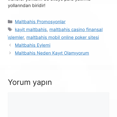
yollarından biridir!
Kategoriler
Maltbahis Promosyonlar
Etiketler
kayit maltbahis
,
maltbahis casino finansal
i̇şlemler
,
maltbahis mobil online poker sitesi
Maltbahis Eylemi
Maltbahis Neden Kayıt Olamıyorum
Yorum yapın
Yorum