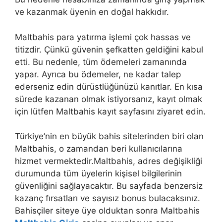
ve kazanmak üyenin en doğal hakkıdır.
Maltbahis para yatırma işlemi çok hassas ve
titizdir. Çünkü güvenin şefkatten geldiğini kabul
etti. Bu nedenle, tüm ödemeleri zamanında
yapar. Ayrıca bu ödemeler, ne kadar talep
ederseniz edin dürüstlüğünüzü kanıtlar. En kısa
sürede kazanan olmak istiyorsanız, kayıt olmak
için lütfen Maltbahis kayıt sayfasını ziyaret edin.
Türkiye’nin en büyük bahis sitelerinden biri olan
Maltbahis, o zamandan beri kullanıcılarına
hizmet vermektedir.Maltbahis, adres değişikliği
durumunda tüm üyelerin kişisel bilgilerinin
güvenliğini sağlayacaktır. Bu sayfada benzersiz
kazanç fırsatları ve sayısız bonus bulacaksınız.
Bahisçiler siteye üye olduktan sonra Maltbahis