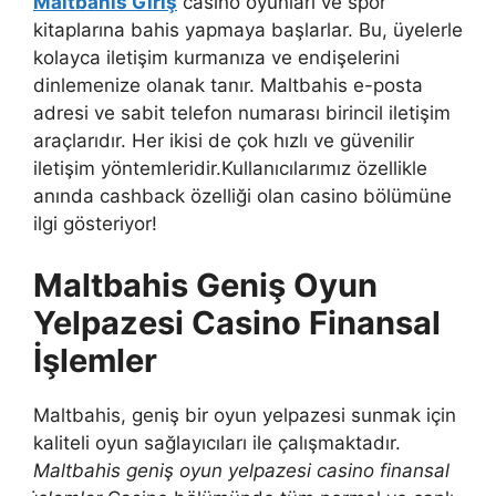
Maltbahis Giriş
casino oyunları ve spor
kitaplarına bahis yapmaya başlarlar. Bu, üyelerle
kolayca iletişim kurmanıza ve endişelerini
dinlemenize olanak tanır. Maltbahis e-posta
adresi ve sabit telefon numarası birincil iletişim
araçlarıdır. Her ikisi de çok hızlı ve güvenilir
iletişim yöntemleridir.Kullanıcılarımız özellikle
anında cashback özelliği olan casino bölümüne
ilgi gösteriyor!
Maltbahis Geniş Oyun
Yelpazesi Casino Finansal
İşlemler
Maltbahis, geniş bir oyun yelpazesi sunmak için
kaliteli oyun sağlayıcıları ile çalışmaktadır.
Maltbahis geniş oyun yelpazesi casino finansal