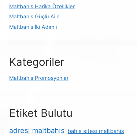
Maltbahis Harika Özellikler
Maltbahis Güçlü Aile
Maltbahis İki Adımlı
Kategoriler
Maltbahis Promosyonlar
Etiket Bulutu
adresi maltbahis
bahis sitesi maltbahis