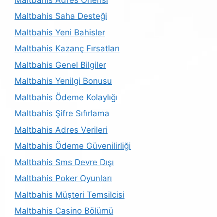
Maltbahis Saha Desteği
Maltbahis Yeni Bahisler
Maltbahis Kazanç Fırsatları
Maltbahis Genel Bilgiler
Maltbahis Yenilgi Bonusu
Maltbahis Ödeme Kolaylığı
Maltbahis Şifre Sıfırlama
Maltbahis Adres Verileri
Maltbahis Ödeme Güvenilirliği
Maltbahis Sms Devre Dışı
Maltbahis Poker Oyunları
Maltbahis Müşteri Temsilcisi
Maltbahis Casino Bölümü