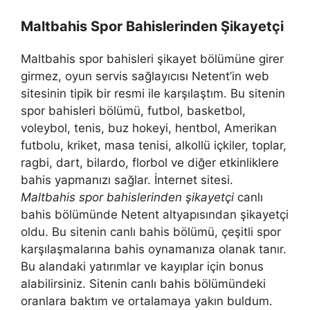
Maltbahis Spor Bahislerinden Şikayetçi
Maltbahis spor bahisleri şikayet bölümüne girer
girmez, oyun servis sağlayıcısı Netent’in web
sitesinin tipik bir resmi ile karşılaştım. Bu sitenin
spor bahisleri bölümü, futbol, ​​basketbol, ​​
voleybol, tenis, buz hokeyi, hentbol, ​​Amerikan
futbolu, kriket, masa tenisi, alkollü içkiler, toplar,
ragbi, dart, bilardo, florbol ve diğer etkinliklere
bahis yapmanızı sağlar. İnternet sitesi.
Maltbahis spor bahislerinden şikayetçi
canlı
bahis bölümünde Netent altyapısından şikayetçi
oldu. Bu sitenin canlı bahis bölümü, çeşitli spor
karşılaşmalarına bahis oynamanıza olanak tanır.
Bu alandaki yatırımlar ve kayıplar için bonus
alabilirsiniz. Sitenin canlı bahis bölümündeki
oranlara baktım ve ortalamaya yakın buldum.