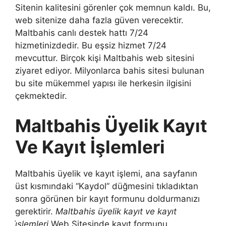
Sitenin kalitesini görenler çok memnun kaldı. Bu,
web sitenize daha fazla güven verecektir.
Maltbahis canlı destek hattı 7/24
hizmetinizdedir. Bu eşsiz hizmet 7/24
mevcuttur. Birçok kişi Maltbahis web sitesini
ziyaret ediyor. Milyonlarca bahis sitesi bulunan
bu site mükemmel yapısı ile herkesin ilgisini
çekmektedir.
Maltbahis Üyelik Kayıt
Ve Kayıt İşlemleri
Maltbahis üyelik ve kayıt işlemi, ana sayfanın
üst kısmındaki “Kaydol” düğmesini tıkladıktan
sonra görünen bir kayıt formunu doldurmanızı
gerektirir.
Maltbahis üyelik kayıt ve kayıt
i̇şlemleri
Web Sitesinde kayıt formunu