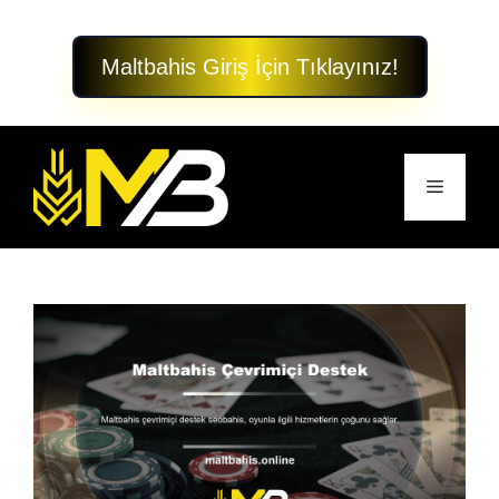
Maltbahis Giriş İçin Tıklayınız!
İçeriğe
atla
Menü