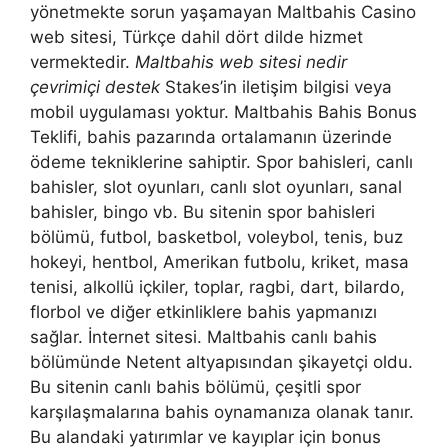
yönetmekte sorun yaşamayan Maltbahis Casino
web sitesi, Türkçe dahil dört dilde hizmet
vermektedir.
Maltbahis web sitesi nedir
çevrimiçi destek
Stakes’in iletişim bilgisi veya
mobil uygulaması yoktur. Maltbahis Bahis Bonus
Teklifi, bahis pazarında ortalamanın üzerinde
ödeme tekniklerine sahiptir. Spor bahisleri, canlı
bahisler, slot oyunları, canlı slot oyunları, sanal
bahisler, bingo vb. Bu sitenin spor bahisleri
bölümü, futbol, ​​basketbol, ​​voleybol, tenis, buz
hokeyi, hentbol, ​​Amerikan futbolu, kriket, masa
tenisi, alkollü içkiler, toplar, ragbi, dart, bilardo,
florbol ve diğer etkinliklere bahis yapmanızı
sağlar. İnternet sitesi. Maltbahis canlı bahis
bölümünde Netent altyapısından şikayetçi oldu.
Bu sitenin canlı bahis bölümü, çeşitli spor
karşılaşmalarına bahis oynamanıza olanak tanır.
Bu alandaki yatırımlar ve kayıplar için bonus