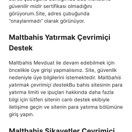
güvenilir midir
sertifikası olmadığını
görüyorum.Site, adres çubuğunda
“onaylanmadı” olarak görünüyor.
Maltbahis Yatırmak Çevrimiçi
Destek
Maltbahis Mevduat ile devam edebilmek için
öncelikle üye girişi yapmalısınız. Site, güvenlik
nedeniyle üye bilgilerini istemektedir.
Maltbahis
yatırmak çevrimiçi destek
Bu bahis sitesinin para
yatırma limiti ve ipuçları hakkında daha fazla
bilgi için lütfen sitenin canlı destek ekibiyle
iletişime geçin ve sitenin para yatırma bölümüne
giriş yapın.
Maltbahis Şikayetler Çevrimiçi