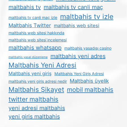
maltbahis tv
maltbahis tv canli maç
maltbahis tv izle
maltbahis tv canli maç izle
Maltbahis Twitter
maltbahis web sitesi
maltbahis web sitesi hakkında
maltbahis web sitesi i̇ncelemesi
maltbahis whatsapp
maltbahis yasadışı casino
maltbahis yeni adres
maltbahis yasal düzenleme
Maltbahis Yeni Adresi
Maltbahis yeni giriş
Maltbahis Yeni Giriş Adresi
Maltbahis üyelik
maltbahis yeni giriş adresi nedir
Maltbahis Şikayet
mobil maltbahis
twitter maltbahis
yeni adresi maltbahis
yeni giris maltbahis