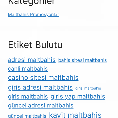
Kategoriler
Maltbahis Promosyonlar
Etiket Bulutu
adresi maltbahis
bahis sitesi maltbahis
canli maltbahis
casino sitesi maltbahis
giris adresi maltbahis
girisi maltbahis
giris yap maltbahis
giris maltbahis
güncel adresi maltbahis
kayit maltbahis
güncel maltbahis