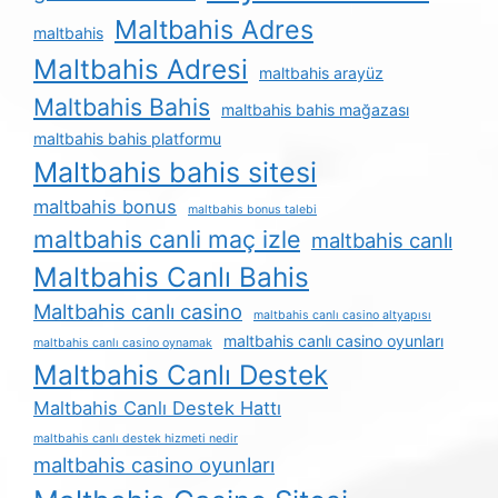
Maltbahis Adres
maltbahis
Maltbahis Adresi
maltbahis arayüz
Maltbahis Bahis
maltbahis bahis mağazası
maltbahis bahis platformu
Maltbahis bahis sitesi
maltbahis bonus
maltbahis bonus talebi
maltbahis canli maç izle
maltbahis canlı
Maltbahis Canlı Bahis
Maltbahis canlı casino
maltbahis canlı casino altyapısı
maltbahis canlı casino oyunları
maltbahis canlı casino oynamak
Maltbahis Canlı Destek
Maltbahis Canlı Destek Hattı
maltbahis canlı destek hizmeti nedir
maltbahis casino oyunları