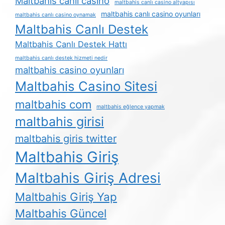
Maltbahis canlı casino
maltbahis canlı casino altyapısı
maltbahis canlı casino oyunları
maltbahis canlı casino oynamak
Maltbahis Canlı Destek
Maltbahis Canlı Destek Hattı
maltbahis canlı destek hizmeti nedir
maltbahis casino oyunları
Maltbahis Casino Sitesi
maltbahis com
maltbahis eğlence yapmak
maltbahis girisi
maltbahis giris twitter
Maltbahis Giriş
Maltbahis Giriş Adresi
Maltbahis Giriş Yap
Maltbahis Güncel