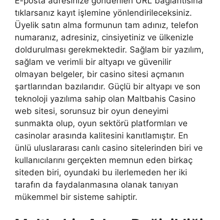
E-posta adresinize gönderilen URL bağlantısına
tıklarsanız kayıt işlemine yönlendirileceksiniz.
Üyelik satın alma formunun tam adınız, telefon
numaranız, adresiniz, cinsiyetiniz ve ülkenizle
doldurulması gerekmektedir. Sağlam bir yazılım,
sağlam ve verimli bir altyapı ve güvenilir
olmayan belgeler, bir casino sitesi açmanın
şartlarından bazılarıdır. Güçlü bir altyapı ve son
teknoloji yazılıma sahip olan Maltbahis Casino
web sitesi, sorunsuz bir oyun deneyimi
sunmakta olup, oyun sektörü platformları ve
casinolar arasında kalitesini kanıtlamıştır. En
ünlü uluslararası canlı casino sitelerinden biri ve
kullanıcılarını gerçekten memnun eden birkaç
siteden biri, oyundaki bu ilerlemeden her iki
tarafın da faydalanmasına olanak tanıyan
mükemmel bir sisteme sahiptir.