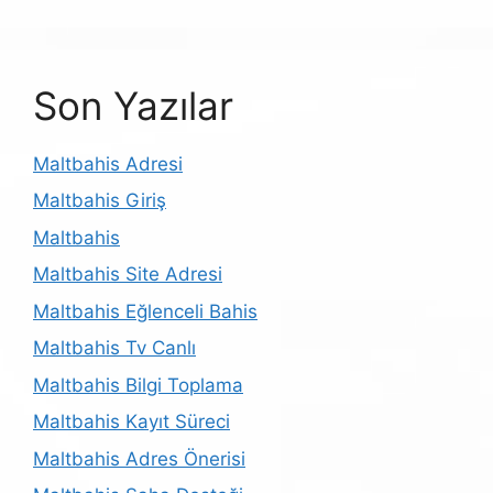
Son Yazılar
Maltbahis Adresi
Maltbahis Giriş
Maltbahis
Maltbahis Site Adresi
Maltbahis Eğlenceli Bahis
Maltbahis Tv Canlı
Maltbahis Bilgi Toplama
Maltbahis Kayıt Süreci
Maltbahis Adres Önerisi