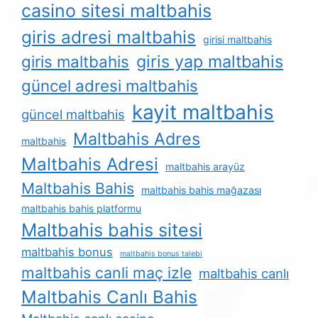
casino sitesi maltbahis
giris adresi maltbahis
girisi maltbahis
giris yap maltbahis
giris maltbahis
güncel adresi maltbahis
kayit maltbahis
güncel maltbahis
Maltbahis Adres
maltbahis
Maltbahis Adresi
maltbahis arayüz
Maltbahis Bahis
maltbahis bahis mağazası
maltbahis bahis platformu
Maltbahis bahis sitesi
maltbahis bonus
maltbahis bonus talebi
maltbahis canli maç izle
maltbahis canlı
Maltbahis Canlı Bahis