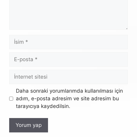
İsim
E-
posta
İnternet
sitesi
Daha sonraki yorumlarımda kullanılması için
adım, e-posta adresim ve site adresim bu
tarayıcıya kaydedilsin.