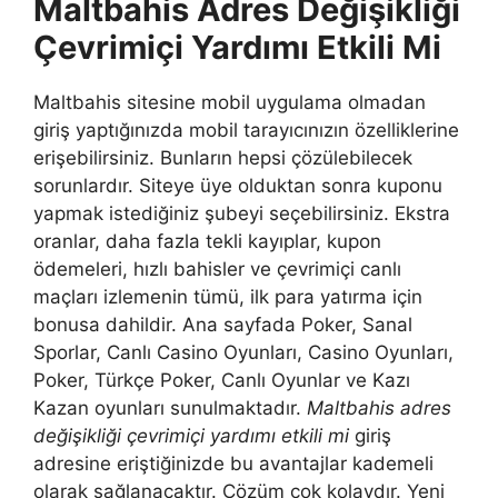
Maltbahis Adres Değişikliği
Çevrimiçi Yardımı Etkili Mi
Maltbahis sitesine mobil uygulama olmadan
giriş yaptığınızda mobil tarayıcınızın özelliklerine
erişebilirsiniz. Bunların hepsi çözülebilecek
sorunlardır. Siteye üye olduktan sonra kuponu
yapmak istediğiniz şubeyi seçebilirsiniz. Ekstra
oranlar, daha fazla tekli kayıplar, kupon
ödemeleri, hızlı bahisler ve çevrimiçi canlı
maçları izlemenin tümü, ilk para yatırma için
bonusa dahildir. Ana sayfada Poker, Sanal
Sporlar, Canlı Casino Oyunları, Casino Oyunları,
Poker, Türkçe Poker, Canlı Oyunlar ve Kazı
Kazan oyunları sunulmaktadır.
Maltbahis adres
değişikliği çevrimiçi yardımı etkili mi
giriş
adresine eriştiğinizde bu avantajlar kademeli
olarak sağlanacaktır. Çözüm çok kolaydır. Yeni