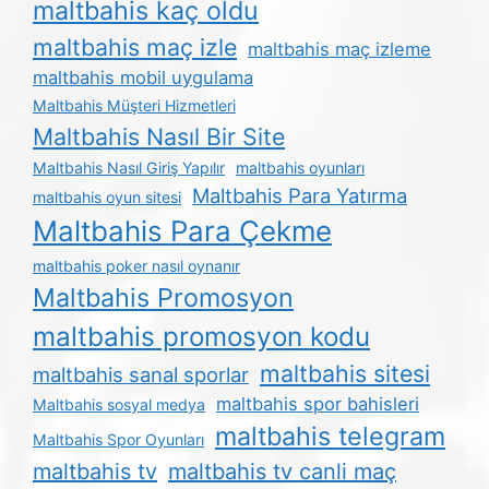
maltbahis kaç oldu
maltbahis maç izle
maltbahis maç izleme
maltbahis mobil uygulama
Maltbahis Müşteri Hizmetleri
Maltbahis Nasıl Bir Site
Maltbahis Nasıl Giriş Yapılır
maltbahis oyunları
Maltbahis Para Yatırma
maltbahis oyun sitesi
Maltbahis Para Çekme
maltbahis poker nasıl oynanır
Maltbahis Promosyon
maltbahis promosyon kodu
maltbahis sitesi
maltbahis sanal sporlar
maltbahis spor bahisleri
Maltbahis sosyal medya
maltbahis telegram
Maltbahis Spor Oyunları
maltbahis tv
maltbahis tv canli maç