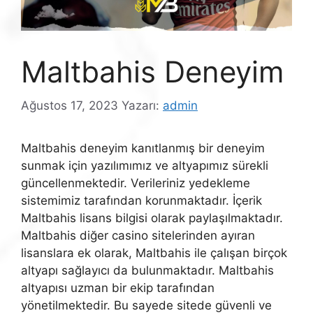
Maltbahis Deneyim
Ağustos 17, 2023
Yazarı:
admin
Maltbahis deneyim kanıtlanmış bir deneyim
sunmak için yazılımımız ve altyapımız sürekli
güncellenmektedir. Verileriniz yedekleme
sistemimiz tarafından korunmaktadır. İçerik
Maltbahis lisans bilgisi olarak paylaşılmaktadır.
Maltbahis diğer casino sitelerinden ayıran
lisanslara ek olarak, Maltbahis ile çalışan birçok
altyapı sağlayıcı da bulunmaktadır. Maltbahis
altyapısı uzman bir ekip tarafından
yönetilmektedir. Bu sayede sitede güvenli ve