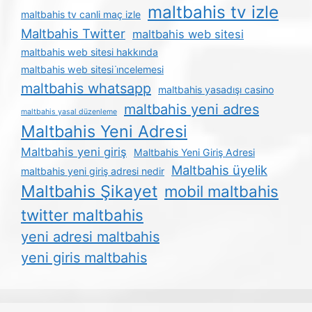
maltbahis tv izle
maltbahis tv canli maç izle
Maltbahis Twitter
maltbahis web sitesi
maltbahis web sitesi hakkında
maltbahis web sitesi i̇ncelemesi
maltbahis whatsapp
maltbahis yasadışı casino
maltbahis yeni adres
maltbahis yasal düzenleme
Maltbahis Yeni Adresi
Maltbahis yeni giriş
Maltbahis Yeni Giriş Adresi
Maltbahis üyelik
maltbahis yeni giriş adresi nedir
Maltbahis Şikayet
mobil maltbahis
twitter maltbahis
yeni adresi maltbahis
yeni giris maltbahis