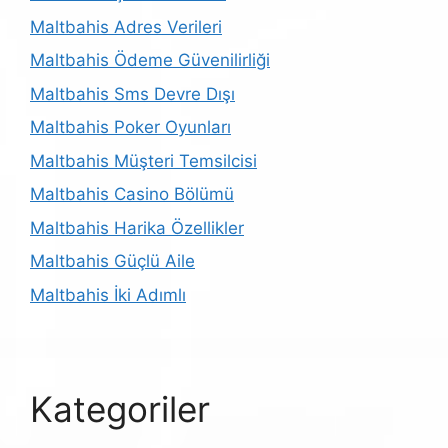
Maltbahis Adres Verileri
Maltbahis Ödeme Güvenilirliği
Maltbahis Sms Devre Dışı
Maltbahis Poker Oyunları
Maltbahis Müşteri Temsilcisi
Maltbahis Casino Bölümü
Maltbahis Harika Özellikler
Maltbahis Güçlü Aile
Maltbahis İki Adımlı
Kategoriler