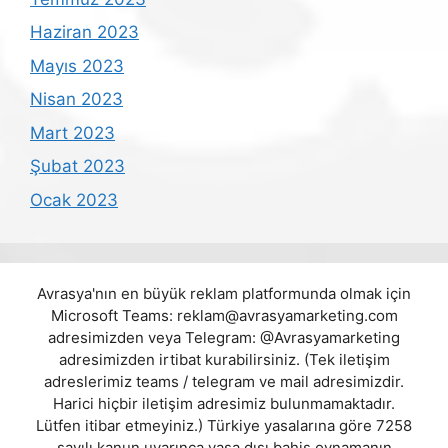
Haziran 2023
Mayıs 2023
Nisan 2023
Mart 2023
Şubat 2023
Ocak 2023
Avrasya'nın en büyük reklam platformunda olmak için
Microsoft Teams:
reklam@avrasyamarketing.com
adresimizden veya Telegram: @Avrasyamarketing
adresimizden irtibat kurabilirsiniz. (Tek iletişim
adreslerimiz teams / telegram ve mail adresimizdir.
Harici hiçbir iletişim adresimiz bulunmamaktadır.
Lütfen itibar etmeyiniz.) Türkiye yasalarına göre 7258
sayılı kanun uyarınca yasa dışı bahis oynamanın