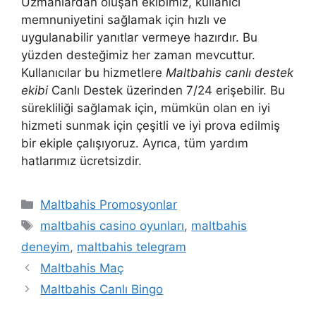
Uzmanlardan oluşan ekibimiz, kullanıcı
memnuniyetini sağlamak için hızlı ve
uygulanabilir yanıtlar vermeye hazırdır. Bu
yüzden desteğimiz her zaman mevcuttur.
Kullanıcılar bu hizmetlere
Maltbahis canlı destek
ekibi
Canlı Destek üzerinden 7/24 erişebilir. Bu
sürekliliği sağlamak için, mümkün olan en iyi
hizmeti sunmak için çeşitli ve iyi prova edilmiş
bir ekiple çalışıyoruz. Ayrıca, tüm yardım
hatlarımız ücretsizdir.
Kategoriler
Maltbahis Promosyonlar
Etiketler
maltbahis casino oyunları
,
maltbahis
deneyim
,
maltbahis telegram
Maltbahis Maç
Maltbahis Canlı Bingo