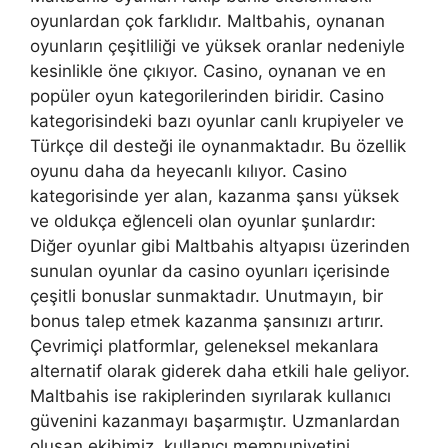
oyunlardan çok farklıdır. Maltbahis, oynanan
oyunların çeşitliliği ve yüksek oranlar nedeniyle
kesinlikle öne çıkıyor. Casino, oynanan ve en
popüler oyun kategorilerinden biridir. Casino
kategorisindeki bazı oyunlar canlı krupiyeler ve
Türkçe dil desteği ile oynanmaktadır. Bu özellik
oyunu daha da heyecanlı kılıyor. Casino
kategorisinde yer alan, kazanma şansı yüksek
ve oldukça eğlenceli olan oyunlar şunlardır:
Diğer oyunlar gibi Maltbahis altyapısı üzerinden
sunulan oyunlar da casino oyunları içerisinde
çeşitli bonuslar sunmaktadır. Unutmayın, bir
bonus talep etmek kazanma şansınızı artırır.
Çevrimiçi platformlar, geleneksel mekanlara
alternatif olarak giderek daha etkili hale geliyor.
Maltbahis ise rakiplerinden sıyrılarak kullanıcı
güvenini kazanmayı başarmıştır. Uzmanlardan
oluşan ekibimiz, kullanıcı memnuniyetini