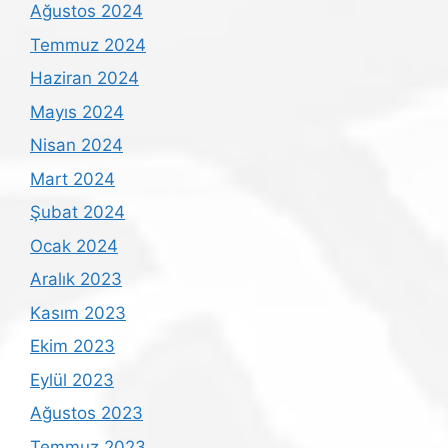
Ağustos 2024
Temmuz 2024
Haziran 2024
Mayıs 2024
Nisan 2024
Mart 2024
Şubat 2024
Ocak 2024
Aralık 2023
Kasım 2023
Ekim 2023
Eylül 2023
Ağustos 2023
Temmuz 2023