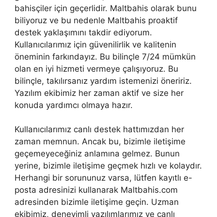
bahisçiler için geçerlidir. Maltbahis olarak bunu
biliyoruz ve bu nedenle Maltbahis proaktif
destek yaklaşımını takdir ediyorum.
Kullanıcılarımız için güvenilirlik ve kalitenin
öneminin farkındayız. Bu bilinçle 7/24 mümkün
olan en iyi hizmeti vermeye çalışıyoruz. Bu
bilinçle, takılırsanız yardım istemenizi öneririz.
Yazılım ekibimiz her zaman aktif ve size her
konuda yardımcı olmaya hazır.
Kullanıcılarımız canlı destek hattımızdan her
zaman memnun. Ancak bu, bizimle iletişime
geçemeyeceğiniz anlamına gelmez. Bunun
yerine, bizimle iletişime geçmek hızlı ve kolaydır.
Herhangi bir sorununuz varsa, lütfen kayıtlı e-
posta adresinizi kullanarak Maltbahis.com
adresinden bizimle iletişime geçin. Uzman
ekibimiz, deneyimli yazılımlarımız ve canlı