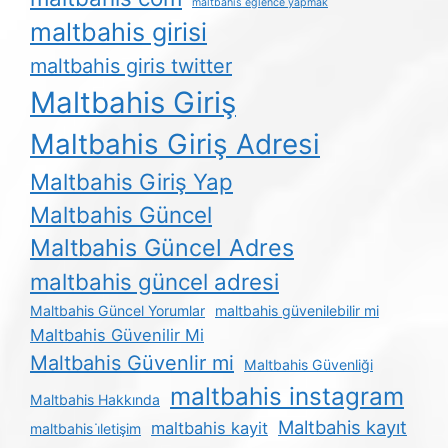
maltbahis eğlence yapmak
maltbahis girisi
maltbahis giris twitter
Maltbahis Giriş
Maltbahis Giriş Adresi
Maltbahis Giriş Yap
Maltbahis Güncel
Maltbahis Güncel Adres
maltbahis güncel adresi
Maltbahis Güncel Yorumlar
maltbahis güvenilebilir mi
Maltbahis Güvenilir Mi
Maltbahis Güvenlir mi
Maltbahis Güvenliği
maltbahis instagram
Maltbahis Hakkında
Maltbahis kayıt
maltbahis kayit
maltbahis i̇letişim