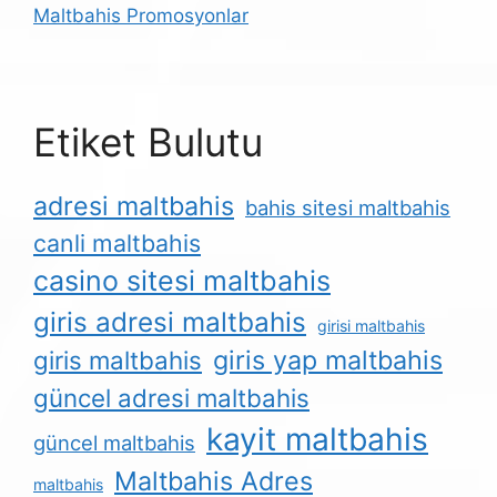
Maltbahis Promosyonlar
Etiket Bulutu
adresi maltbahis
bahis sitesi maltbahis
canli maltbahis
casino sitesi maltbahis
giris adresi maltbahis
girisi maltbahis
giris yap maltbahis
giris maltbahis
güncel adresi maltbahis
kayit maltbahis
güncel maltbahis
Maltbahis Adres
maltbahis