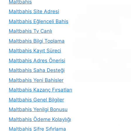
Maltbahis
Maltbahis Site Adresi
Maltbahis Eğlenceli Bahis
Maltbahis Tv Canlı
Maltbahis Bilgi Toplama
Maltbahis Kayıt Süreci
Maltbahis Adres Önerisi
Maltbahis Saha Desteği
Maltbahis Yeni Bahisler
Maltbahis Kazanç Fırsatları
Maltbahis Genel Bilgiler
Maltbahis Yenilgi Bonusu
Maltbahis Ödeme Kolaylığı
Maltbahis Şifre Sıfırlama