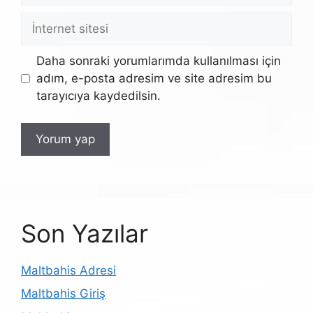
İnternet
sitesi
Daha sonraki yorumlarımda kullanılması için
adım, e-posta adresim ve site adresim bu
tarayıcıya kaydedilsin.
Son Yazılar
Maltbahis Adresi
Maltbahis Giriş