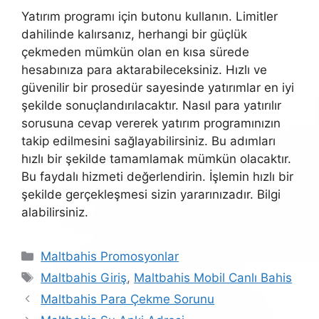
Yatırım programı için butonu kullanın. Limitler
dahilinde kalırsanız, herhangi bir güçlük
çekmeden mümkün olan en kısa sürede
hesabınıza para aktarabileceksiniz. Hızlı ve
güvenilir bir prosedür sayesinde yatırımlar en iyi
şekilde sonuçlandırılacaktır. Nasıl para yatırılır
sorusuna cevap vererek yatırım programınızın
takip edilmesini sağlayabilirsiniz. Bu adımları
hızlı bir şekilde tamamlamak mümkün olacaktır.
Bu faydalı hizmeti değerlendirin. İşlemin hızlı bir
şekilde gerçekleşmesi sizin yararınızadır. Bilgi
alabilirsiniz.
Kategoriler
Maltbahis Promosyonlar
Etiketler
Maltbahis Giriş
,
Maltbahis Mobil Canlı Bahis
Maltbahis Para Çekme Sorunu