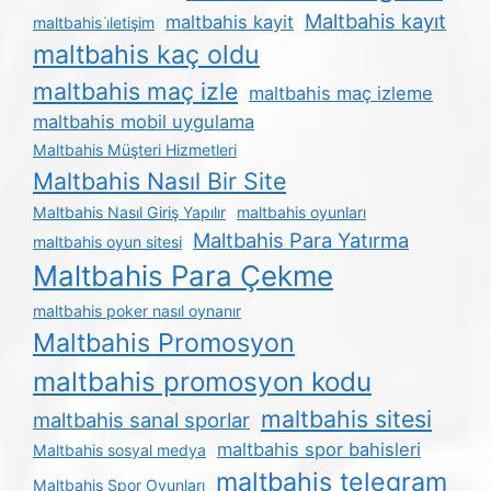
Maltbahis kayıt
maltbahis kayit
maltbahis i̇letişim
maltbahis kaç oldu
maltbahis maç izle
maltbahis maç izleme
maltbahis mobil uygulama
Maltbahis Müşteri Hizmetleri
Maltbahis Nasıl Bir Site
Maltbahis Nasıl Giriş Yapılır
maltbahis oyunları
Maltbahis Para Yatırma
maltbahis oyun sitesi
Maltbahis Para Çekme
maltbahis poker nasıl oynanır
Maltbahis Promosyon
maltbahis promosyon kodu
maltbahis sitesi
maltbahis sanal sporlar
maltbahis spor bahisleri
Maltbahis sosyal medya
maltbahis telegram
Maltbahis Spor Oyunları