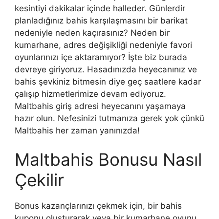
kesintiyi dakikalar içinde halleder. Günlerdir
planladığınız bahis karşılaşmasını bir barikat
nedeniyle neden kaçırasınız? Neden bir
kumarhane, adres değişikliği nedeniyle favori
oyunlarınızı içe aktaramıyor? İşte biz burada
devreye giriyoruz. Hasadınızda heyecanınız ve
bahis şevkiniz bitmesin diye geç saatlere kadar
çalışıp hizmetlerimize devam ediyoruz.
Maltbahis giriş adresi heyecanını yaşamaya
hazır olun. Nefesinizi tutmanıza gerek yok çünkü
Maltbahis her zaman yanınızda!
Maltbahis Bonusu Nasıl
Çekilir
Bonus kazançlarınızı çekmek için, bir bahis
kuponu oluşturarak veya bir kumarhane oyunu