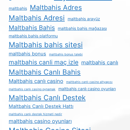
Maltbahis Adres
maltbahis
Maltbahis Adresi
maltbahis arayüz
Maltbahis Bahis
maltbahis bahis mağazası
maltbahis bahis platformu
Maltbahis bahis sitesi
maltbahis bonus
maltbahis bonus talebi
maltbahis canli maç izle
maltbahis canlı
Maltbahis Canlı Bahis
Maltbahis canlı casino
maltbahis canlı casino altyapısı
maltbahis canlı casino oyunları
maltbahis canlı casino oynamak
Maltbahis Canlı Destek
Maltbahis Canlı Destek Hattı
maltbahis canlı destek hizmeti nedir
maltbahis casino oyunları