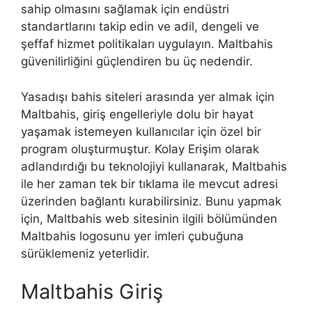
sahip olmasını sağlamak için endüstri
standartlarını takip edin ve adil, dengeli ve
şeffaf hizmet politikaları uygulayın. Maltbahis
güvenilirliğini güçlendiren bu üç nedendir.
Yasadışı bahis siteleri arasında yer almak için
Maltbahis, giriş engelleriyle dolu bir hayat
yaşamak istemeyen kullanıcılar için özel bir
program oluşturmuştur. Kolay Erişim olarak
adlandırdığı bu teknolojiyi kullanarak, Maltbahis
ile her zaman tek bir tıklama ile mevcut adresi
üzerinden bağlantı kurabilirsiniz. Bunu yapmak
için, Maltbahis web sitesinin ilgili bölümünden
Maltbahis logosunu yer imleri çubuğuna
sürüklemeniz yeterlidir.
Maltbahis Giriş