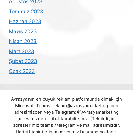
Ağustos 2023
Temmuz 2023
Haziran 2023
Mayıs 2023
Nisan 2023
Mart 2023
Şubat 2023
Ocak 2023
Avrasya'nın en büyük reklam platformunda olmak için
Microsoft Teams:
reklam@avrasyamarketing.com
adresimizden veya Telegram: @Avrasyamarketing
adresimizden irtibat kurabilirsiniz. (Tek iletişim
adreslerimiz teams / telegram ve mail adresimizdir.
Harici hiçbir iletişim adresimiz bulunmamaktadır.