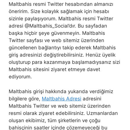
Maltbahis resmi Twitter hesabından almanızı
öneririm. Size kolaylık sağlamak için hesabı
sizinle paylaşıyorum. Maltbahis resmi Twitter
adresi @Maltbahis_Social’dır. Bu sayfadan
başka hiçbir şeye güvenmeyin. Maltbahis
Twitter sayfası ve web sitemiz üzerinden
güncellenen bağlantıyı takip ederek Maltbahis
giriş adresinizi değiştirebilirsiniz. Henüz üyelik
oluşturup para kazanmaya başlamadıysanız sizi
Maltbahis sitesini ziyaret etmeye davet
ediyorum.
Maltbahis girişi hakkında yukarıda verdiğimiz
bilgilere göre,
Maltbahis Adresi
adresini
Maltbahis Twitter ve web sitemiz üzerinden
resmi olarak ziyaret edebilirsiniz. Uzmanlardan
oluşan ekibimiz, tüm şirketlerin ve çoğu
bahisçinin saatler içinde çözemeyeceği bu