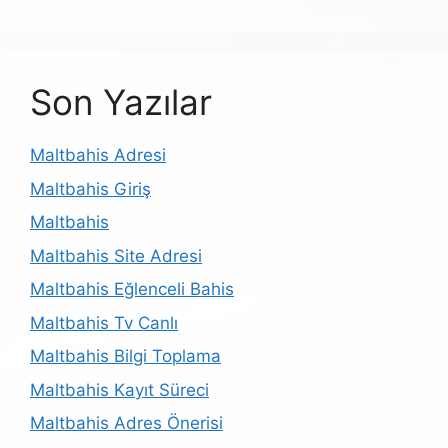
Son Yazılar
Maltbahis Adresi
Maltbahis Giriş
Maltbahis
Maltbahis Site Adresi
Maltbahis Eğlenceli Bahis
Maltbahis Tv Canlı
Maltbahis Bilgi Toplama
Maltbahis Kayıt Süreci
Maltbahis Adres Önerisi