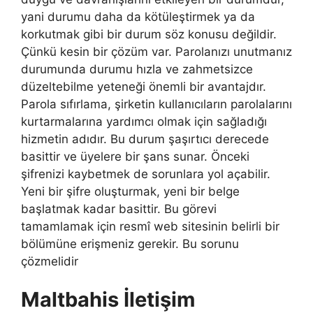
yani durumu daha da kötüleştirmek ya da
korkutmak gibi bir durum söz konusu değildir.
Çünkü kesin bir çözüm var. Parolanızı unutmanız
durumunda durumu hızla ve zahmetsizce
düzeltebilme yeteneği önemli bir avantajdır.
Parola sıfırlama, şirketin kullanıcıların parolalarını
kurtarmalarına yardımcı olmak için sağladığı
hizmetin adıdır. Bu durum şaşırtıcı derecede
basittir ve üyelere bir şans sunar. Önceki
şifrenizi kaybetmek de sorunlara yol açabilir.
Yeni bir şifre oluşturmak, yeni bir belge
başlatmak kadar basittir. Bu görevi
tamamlamak için resmî web sitesinin belirli bir
bölümüne erişmeniz gerekir. Bu sorunu
çözmelidir
Maltbahis İletişim