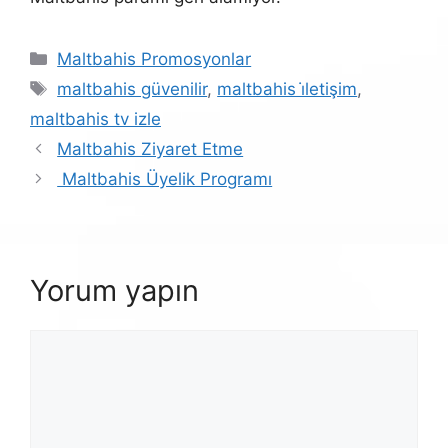
Kategoriler
Maltbahis Promosyonlar
Etiketler
maltbahis güvenilir
,
maltbahis i̇letişim
,
maltbahis tv izle
Maltbahis Ziyaret Etme
Maltbahis Üyelik Programı
Yorum yapın
Yorum