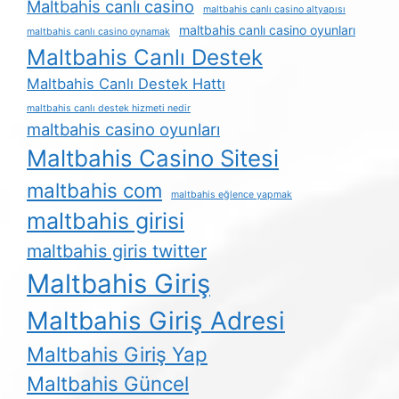
Maltbahis canlı casino
maltbahis canlı casino altyapısı
maltbahis canlı casino oyunları
maltbahis canlı casino oynamak
Maltbahis Canlı Destek
Maltbahis Canlı Destek Hattı
maltbahis canlı destek hizmeti nedir
maltbahis casino oyunları
Maltbahis Casino Sitesi
maltbahis com
maltbahis eğlence yapmak
maltbahis girisi
maltbahis giris twitter
Maltbahis Giriş
Maltbahis Giriş Adresi
Maltbahis Giriş Yap
Maltbahis Güncel