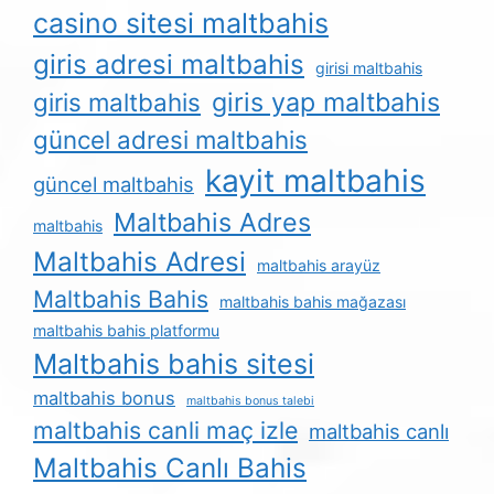
casino sitesi maltbahis
giris adresi maltbahis
girisi maltbahis
giris yap maltbahis
giris maltbahis
güncel adresi maltbahis
kayit maltbahis
güncel maltbahis
Maltbahis Adres
maltbahis
Maltbahis Adresi
maltbahis arayüz
Maltbahis Bahis
maltbahis bahis mağazası
maltbahis bahis platformu
Maltbahis bahis sitesi
maltbahis bonus
maltbahis bonus talebi
maltbahis canli maç izle
maltbahis canlı
Maltbahis Canlı Bahis