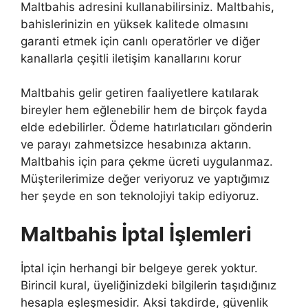
Maltbahis adresini kullanabilirsiniz. Maltbahis,
bahislerinizin en yüksek kalitede olmasını
garanti etmek için canlı operatörler ve diğer
kanallarla çeşitli iletişim kanallarını korur
Maltbahis gelir getiren faaliyetlere katılarak
bireyler hem eğlenebilir hem de birçok fayda
elde edebilirler. Ödeme hatırlatıcıları gönderin
ve parayı zahmetsizce hesabınıza aktarın.
Maltbahis için para çekme ücreti uygulanmaz.
Müşterilerimize değer veriyoruz ve yaptığımız
her şeyde en son teknolojiyi takip ediyoruz.
Maltbahis İptal İşlemleri
İptal için herhangi bir belgeye gerek yoktur.
Birincil kural, üyeliğinizdeki bilgilerin taşıdığınız
hesapla eşleşmesidir. Aksi takdirde, güvenlik