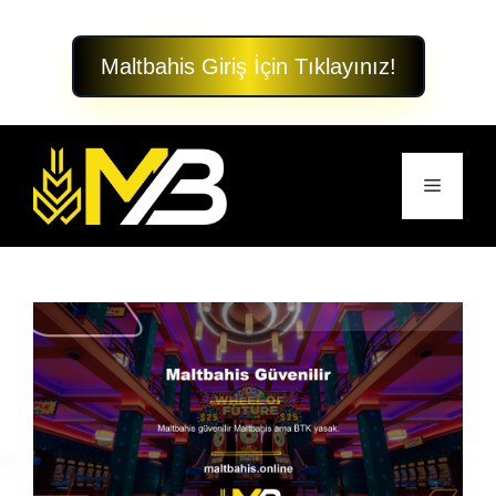
Maltbahis Giriş İçin Tıklayınız!
İçeriğe
atla
Menü