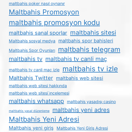
maltbahis poker nasıl oynanır
Maltbahis Promosyon
maltbahis promosyon kodu
maltbahis sitesi
maltbahis sanal sporlar
maltbahis spor bahisleri
Maltbahis sosyal medya
maltbahis telegram
Maltbahis Spor Oyunları
maltbahis tv
maltbahis tv canli maç
maltbahis tv izle
maltbahis tv canli maç izle
Maltbahis Twitter
maltbahis web sitesi
maltbahis web sitesi hakkında
maltbahis web sitesi i̇ncelemesi
maltbahis whatsapp
maltbahis yasadışı casino
maltbahis yeni adres
maltbahis yasal düzenleme
Maltbahis Yeni Adresi
Maltbahis yeni giriş
Maltbahis Yeni Giriş Adresi