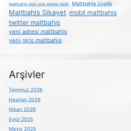
Maltbahis üyelik
maltbahis yeni giriş adresi nedir
Maltbahis Şikayet
mobil maltbahis
twitter maltbahis
yeni adresi maltbahis
yeni giris maltbahis
Arşivler
Temmuz 2026
Haziran 2026
Nisan 2026
Eylül 2025
Mayıs 2025