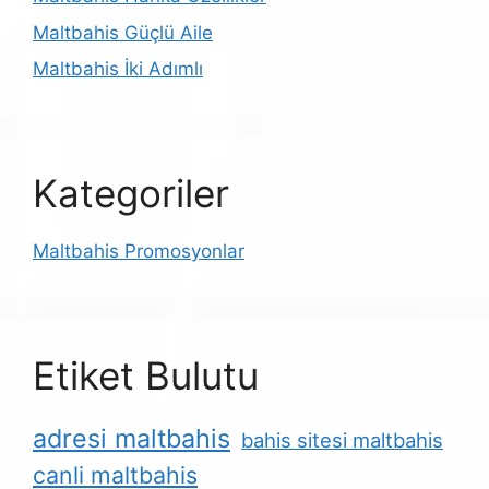
Maltbahis Güçlü Aile
Maltbahis İki Adımlı
Kategoriler
Maltbahis Promosyonlar
Etiket Bulutu
adresi maltbahis
bahis sitesi maltbahis
canli maltbahis