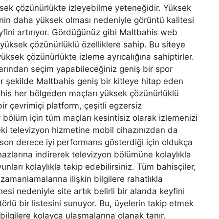
yüksek çözünürlükte izleyebilme yeteneğidir. Yüksek
inin daha yüksek olması nedeniyle görüntü kalitesi
eyfini artırıyor. Gördüğünüz gibi Maltbahis web
yüksek çözünürlüklü özelliklere sahip. Bu siteye
yüksek çözünürlükte izleme ayrıcalığına sahiptirler.
arından seçim yapabileceğiniz geniş bir spor
 şekilde Maltbahis geniş bir kitleye hitap eden
ahis her bölgeden maçları yüksek çözünürlüklü
ir çevrimiçi platform, çeşitli egzersiz
 bölüm için tüm maçları kesintisiz olarak izlemenizi
eki televizyon hizmetine mobil cihazınızdan da
a son derece iyi performans gösterdiği için oldukça
ihazlarına indirerek televizyon bölümüne kolaylıkla
nları kolaylıkla takip edebilirsiniz. Tüm bahisçiler,
anlamalarına ilişkin bilgilere rahatlıkla
i nedeniyle site artık belirli bir alanda keyfini
örlü bir listesini sunuyor. Bu, üyelerin takip etmek
bilgilere kolayca ulaşmalarına olanak tanır.