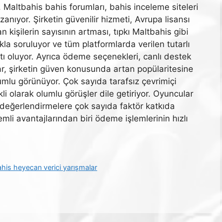
k. Maltbahis bahis forumları, bahis inceleme siteleri
zanıyor. Şirketin güvenilir hizmeti, Avrupa lisansı
kişilerin sayısının artması, tıpkı Maltbahis gibi
ıkla soruluyor ve tüm platformlarda verilen tutarlı
nıtı oluyor. Ayrıca ödeme seçenekleri, canlı destek
lar, şirketin güven konusunda artan popülaritesine
mlu görünüyor. Çok sayıda tarafsız çevrimiçi
i olarak olumlu görüşler dile getiriyor. Oyuncular
u değerlendirmelere çok sayıda faktör katkıda
li avantajlarından biri ödeme işlemlerinin hızlı
his heyecan verici yarışmalar