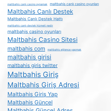
maltbahis canlı casino oyunları
maltbahis canlı casino oynamak
Maltbahis Canlı Destek
Maltbahis Canlı Destek Hattı
maltbahis canlı destek hizmeti nedir
maltbahis casino oyunları
Maltbahis Casino Sitesi
maltbahis com
maltbahis eğlence yapmak
maltbahis girisi
maltbahis giris twitter
Maltbahis Giriş
Maltbahis Giriş Adresi
Maltbahis Giriş Yap
Maltbahis Güncel
Maltbahis Güncel Adres