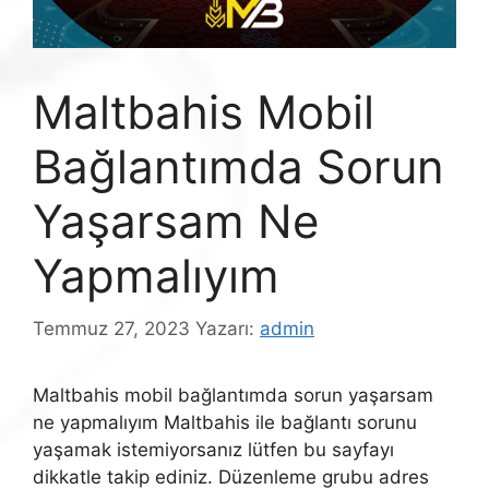
Maltbahis Mobil
Bağlantımda Sorun
Yaşarsam Ne
Yapmalıyım
Temmuz 27, 2023
Yazarı:
admin
Maltbahis mobil bağlantımda sorun yaşarsam
ne yapmalıyım Maltbahis ile bağlantı sorunu
yaşamak istemiyorsanız lütfen bu sayfayı
dikkatle takip ediniz. Düzenleme grubu adres