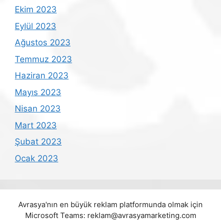
Ekim 2023
Eylül 2023
Ağustos 2023
Temmuz 2023
Haziran 2023
Mayıs 2023
Nisan 2023
Mart 2023
Şubat 2023
Ocak 2023
Avrasya'nın en büyük reklam platformunda olmak için
Microsoft Teams:
reklam@avrasyamarketing.com