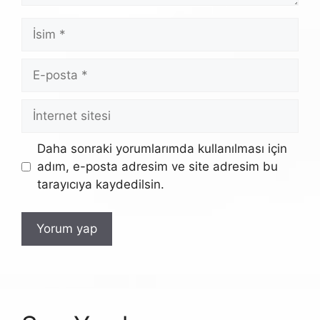
İsim
E-
posta
İnternet
sitesi
Daha sonraki yorumlarımda kullanılması için
adım, e-posta adresim ve site adresim bu
tarayıcıya kaydedilsin.