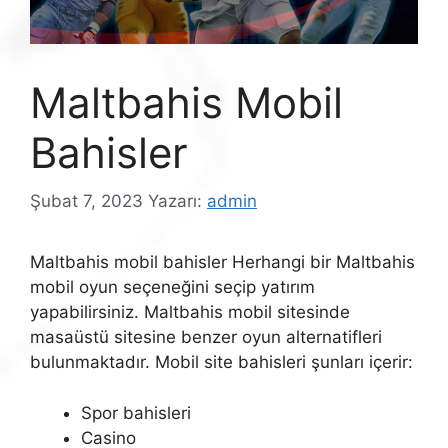
Maltbahis Mobil
Bahisler
Şubat 7, 2023
Yazarı:
admin
Maltbahis mobil bahisler Herhangi bir Maltbahis
mobil oyun seçeneğini seçip yatırım
yapabilirsiniz. Maltbahis mobil sitesinde
masaüstü sitesine benzer oyun alternatifleri
bulunmaktadır. Mobil site bahisleri şunları içerir:
Spor bahisleri
Casino