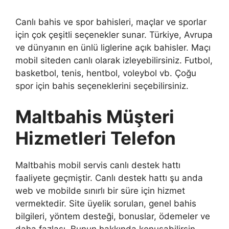
Canlı bahis ve spor bahisleri, maçlar ve sporlar
için çok çeşitli seçenekler sunar. Türkiye, Avrupa
ve dünyanın en ünlü liglerine açık bahisler. Maçı
mobil siteden canlı olarak izleyebilirsiniz. Futbol,
​​basketbol, ​​tenis, hentbol, ​​voleybol vb. Çoğu
spor için bahis seçeneklerini seçebilirsiniz.
Maltbahis Müşteri
Hizmetleri Telefon
Maltbahis mobil servis canlı destek hattı
faaliyete geçmiştir. Canlı destek hattı şu anda
web ve mobilde sınırlı bir süre için hizmet
vermektedir. Site üyelik soruları, genel bahis
bilgileri, yöntem desteği, bonuslar, ödemeler ve
daha fazlası. Bunun hakkında konuşabilirsin.