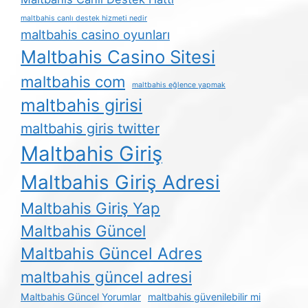
maltbahis canlı destek hizmeti nedir
maltbahis casino oyunları
Maltbahis Casino Sitesi
maltbahis com
maltbahis eğlence yapmak
maltbahis girisi
maltbahis giris twitter
Maltbahis Giriş
Maltbahis Giriş Adresi
Maltbahis Giriş Yap
Maltbahis Güncel
Maltbahis Güncel Adres
maltbahis güncel adresi
Maltbahis Güncel Yorumlar
maltbahis güvenilebilir mi