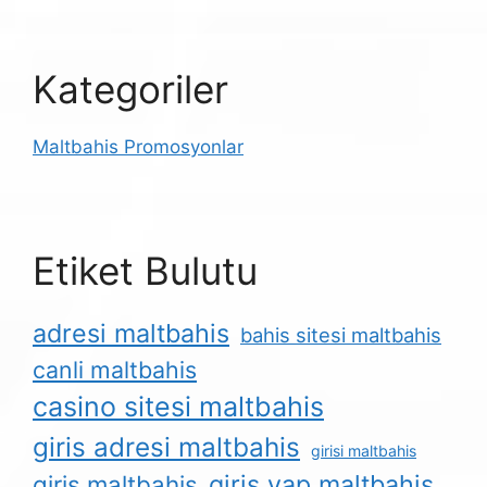
Kategoriler
Maltbahis Promosyonlar
Etiket Bulutu
adresi maltbahis
bahis sitesi maltbahis
canli maltbahis
casino sitesi maltbahis
giris adresi maltbahis
girisi maltbahis
giris yap maltbahis
giris maltbahis