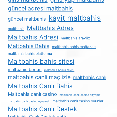
güncel adresi maltbahis
kayit maltbahis
güncel maltbahis
Maltbahis Adres
maltbahis
Maltbahis Adresi
maltbahis arayüz
Maltbahis Bahis
maltbahis bahis mağazası
maltbahis bahis platformu
Maltbahis bahis sitesi
maltbahis bonus
maltbahis bonus talebi
maltbahis canli maç izle
maltbahis canlı
Maltbahis Canlı Bahis
Maltbahis canlı casino
maltbahis canlı casino altyapısı
maltbahis canlı casino oyunları
maltbahis canlı casino oynamak
Maltbahis Canlı Destek
Maltbahis Canlı Destek Hattı