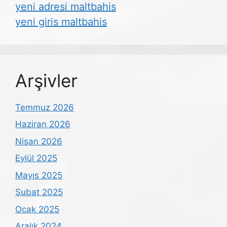
yeni adresi maltbahis
yeni giris maltbahis
Arşivler
Temmuz 2026
Haziran 2026
Nisan 2026
Eylül 2025
Mayıs 2025
Şubat 2025
Ocak 2025
Aralık 2024