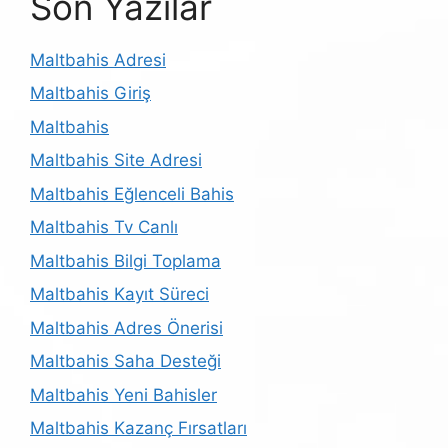
Son Yazılar
Maltbahis Adresi
Maltbahis Giriş
Maltbahis
Maltbahis Site Adresi
Maltbahis Eğlenceli Bahis
Maltbahis Tv Canlı
Maltbahis Bilgi Toplama
Maltbahis Kayıt Süreci
Maltbahis Adres Önerisi
Maltbahis Saha Desteği
Maltbahis Yeni Bahisler
Maltbahis Kazanç Fırsatları