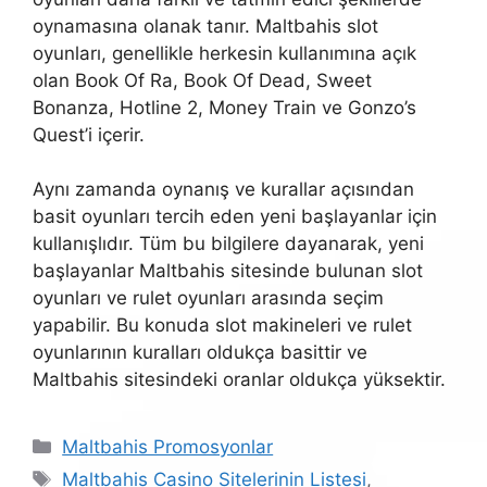
oynamasına olanak tanır. Maltbahis slot
oyunları, genellikle herkesin kullanımına açık
olan Book Of Ra, Book Of Dead, Sweet
Bonanza, Hotline 2, Money Train ve Gonzo’s
Quest’i içerir.
Aynı zamanda oynanış ve kurallar açısından
basit oyunları tercih eden yeni başlayanlar için
kullanışlıdır. Tüm bu bilgilere dayanarak, yeni
başlayanlar Maltbahis sitesinde bulunan slot
oyunları ve rulet oyunları arasında seçim
yapabilir. Bu konuda slot makineleri ve rulet
oyunlarının kuralları oldukça basittir ve
Maltbahis sitesindeki oranlar oldukça yüksektir.
Kategoriler
Maltbahis Promosyonlar
Etiketler
Maltbahis Casino Sitelerinin Listesi
,