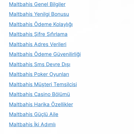
Maltbahis Genel Bilgiler
Maltbahis Yenilgi Bonusu
Maltbahis Ödeme Kolaylığı
Maltbahis Şifre Sıfırlama
Maltbahis Adres Verileri
Maltbahis Ödeme Güvenilirliği
Maltbahis Sms Devre Dışı
Maltbahis Poker Oyunları
Maltbahis Müşteri Temsilcisi
Maltbahis Casino Bölümü
Maltbahis Harika Özellikler
Maltbahis Güçlü Aile
Maltbahis İki Adımlı