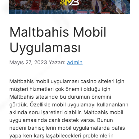
Maltbahis Mobil
Uygulaması
Mayıs 27, 2023
Yazarı:
admin
Maltbahis mobil uygulaması casino siteleri için
müşteri hizmetleri çok önemli olduğu için
Maltbahis sitesinde bu durumun önemini
gördük. Özellikle mobil uygulamayı kullananların
aklında soru işaretleri olabilir. Maltbahis mobil
uygulamasında canlı destek varsa. Bunun
nedeni bahisçilerin mobil uygulamalarda bahis
yaparken karşılaşabilecekleri problemlerin