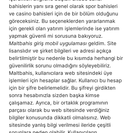
bahislerin yanı sıra genel olarak spor bahisleri
ve casino bahisleri için de bir bölüm olduğunu
göreceksiniz. Bu seçeneklerden yararlanmak
için gerekli olan yatırım işlemlerinde ise yatırım
yapmak güvenli mi sorusuna bakıyoruz.
Maltbahis giriş mobil uygulaması
geldim. Site
lisanslıdır ve şirket bilgileri ve adresi açıkça
belirtilmiştir bu nedenle bu kısımda herhangi bir
güvenilirlik sorunu olmadığını söyleyebiliriz.
Maltbahis, kullanıcılara web sitesindeki üye
işlemleri için hesaplar sağlar. Kullanıcı bu hesap
için bir şifre belirlemelidir. Bu şifreyi girdikten
sonra hesabınızla sizden başka kimse
çalışamaz. Ayrıca, bir ortaklık programının
parçası olarak bu web sitesinde verdiğiniz
bilgiler konusunda dikkatli olmalısınız. Web
sitesinde yanlış bilgi verilmesi ileride çeşitli
sorunlara neden olabilir. Kullanıcıların