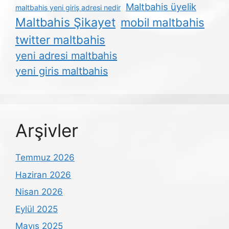
Maltbahis üyelik
maltbahis yeni giriş adresi nedir
Maltbahis Şikayet
mobil maltbahis
twitter maltbahis
yeni adresi maltbahis
yeni giris maltbahis
Arşivler
Temmuz 2026
Haziran 2026
Nisan 2026
Eylül 2025
Mayıs 2025