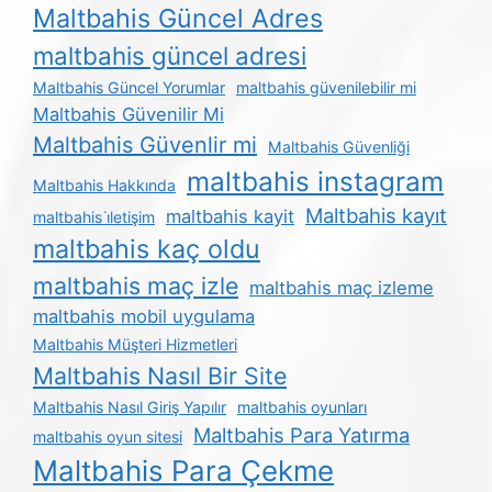
Maltbahis Güncel Adres
maltbahis güncel adresi
Maltbahis Güncel Yorumlar
maltbahis güvenilebilir mi
Maltbahis Güvenilir Mi
Maltbahis Güvenlir mi
Maltbahis Güvenliği
maltbahis instagram
Maltbahis Hakkında
Maltbahis kayıt
maltbahis kayit
maltbahis i̇letişim
maltbahis kaç oldu
maltbahis maç izle
maltbahis maç izleme
maltbahis mobil uygulama
Maltbahis Müşteri Hizmetleri
Maltbahis Nasıl Bir Site
Maltbahis Nasıl Giriş Yapılır
maltbahis oyunları
Maltbahis Para Yatırma
maltbahis oyun sitesi
Maltbahis Para Çekme