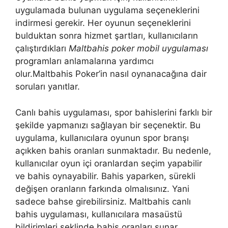
uygulamada bulunan uygulama seçeneklerini
indirmesi gerekir. Her oyunun seçeneklerini
bulduktan sonra hizmet şartları, kullanıcıların
çalıştırdıkları
Maltbahis poker mobil uygulaması
programları anlamalarına yardımcı
olur.Maltbahis Poker’in nasıl oynanacağına dair
soruları yanıtlar.
Canlı bahis uygulaması, spor bahislerini farklı bir
şekilde yapmanızı sağlayan bir seçenektir. Bu
uygulama, kullanıcılara oyunun spor branşı
açıkken bahis oranları sunmaktadır. Bu nedenle,
kullanıcılar oyun içi oranlardan seçim yapabilir
ve bahis oynayabilir. Bahis yaparken, sürekli
değişen oranların farkında olmalısınız. Yani
sadece bahse girebilirsiniz. Maltbahis canlı
bahis uygulaması, kullanıcılara masaüstü
bildirimleri şeklinde bahis oranları sunar.