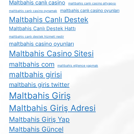
Maltbahis canlı casino
maltbahis canlı casino altyapısı
maltbahis canlı casino oyunları
maltbahis canlı casino oynamak
Maltbahis Canlı Destek
Maltbahis Canlı Destek Hattı
maltbahis canlı destek hizmeti nedir
maltbahis casino oyunları
Maltbahis Casino Sitesi
maltbahis com
maltbahis eğlence yapmak
maltbahis girisi
maltbahis giris twitter
Maltbahis Giriş
Maltbahis Giriş Adresi
Maltbahis Giriş Yap
Maltbahis Güncel