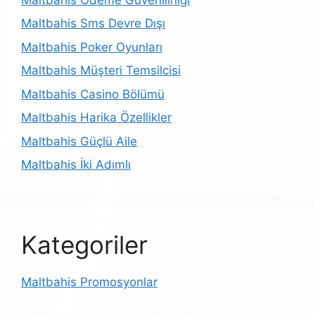
Maltbahis Sms Devre Dışı
Maltbahis Poker Oyunları
Maltbahis Müşteri Temsilcisi
Maltbahis Casino Bölümü
Maltbahis Harika Özellikler
Maltbahis Güçlü Aile
Maltbahis İki Adımlı
Kategoriler
Maltbahis Promosyonlar