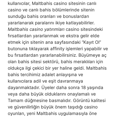
kullanıcılar, Maltbahis casino sitesinin canlı
casino ve canlı bahis bölümlerinde sitenin
sunduğu bahis oranları ve bonuslardan
yararlanarak paralarını ikiye katlayabilirler.
Maltbahis casino yatırımları
casino sitesindeki
fırsatlardan yararlanmak ve ekstra gelir elde
etmek için sitenin ana sayfasındaki “Kayıt Ol”
butonuna tıklayarak affinity işlemleri yapabilir ve
bu fırsatlardan yararlanabilirsiniz. Büyümeye aç
olan bahis sitesi sektörü, bahis meraklıları için
oldukça ilgi çekici bir yer haline geldi. Maltbahis
bahis tercihimiz adalet anlayışına ve
kullanıcılara adil ve eşit davranmaya
dayanmaktadır. Üyeler daha sonra 18 yaşında
veya daha büyük olduklarını onaylamalı ve
Tamam düğmesine basmalıdır. Görüntü kalitesi
ve güvenilirliğin büyük önem taşıdığı casino
oyunları, yeni Maltbahis uygulamasıyla öne