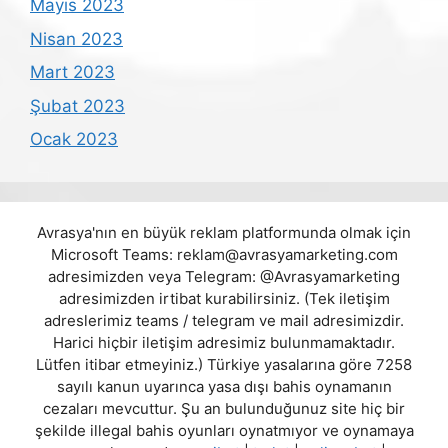
Mayıs 2023
Nisan 2023
Mart 2023
Şubat 2023
Ocak 2023
Avrasya'nın en büyük reklam platformunda olmak için
Microsoft Teams:
reklam@avrasyamarketing.com
adresimizden veya Telegram: @Avrasyamarketing
adresimizden irtibat kurabilirsiniz. (Tek iletişim
adreslerimiz teams / telegram ve mail adresimizdir.
Harici hiçbir iletişim adresimiz bulunmamaktadır.
Lütfen itibar etmeyiniz.) Türkiye yasalarına göre 7258
sayılı kanun uyarınca yasa dışı bahis oynamanın
cezaları mevcuttur. Şu an bulunduğunuz site hiç bir
şekilde illegal bahis oyunları oynatmıyor ve oynamaya