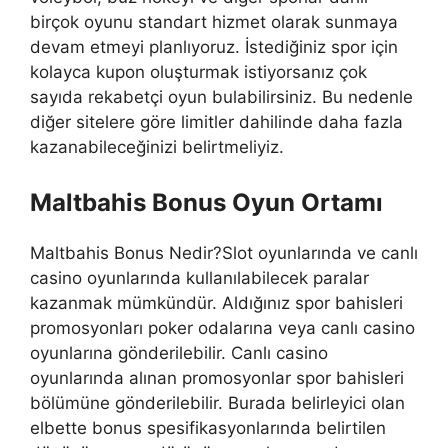
birçok oyunu standart hizmet olarak sunmaya
devam etmeyi planlıyoruz. İstediğiniz spor için
kolayca kupon oluşturmak istiyorsanız çok
sayıda rekabetçi oyun bulabilirsiniz. Bu nedenle
diğer sitelere göre limitler dahilinde daha fazla
kazanabileceğinizi belirtmeliyiz.
Maltbahis Bonus Oyun Ortamı
Maltbahis Bonus Nedir?Slot oyunlarında ve canlı
casino oyunlarında kullanılabilecek paralar
kazanmak mümkündür. Aldığınız spor bahisleri
promosyonları poker odalarına veya canlı casino
oyunlarına gönderilebilir. Canlı casino
oyunlarında alınan promosyonlar spor bahisleri
bölümüne gönderilebilir. Burada belirleyici olan
elbette bonus spesifikasyonlarında belirtilen