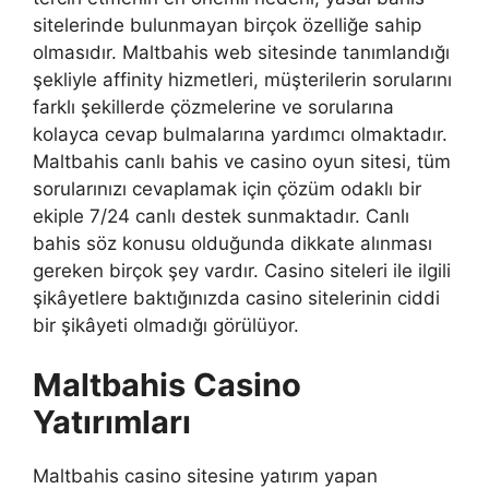
sitelerinde bulunmayan birçok özelliğe sahip
olmasıdır. Maltbahis web sitesinde tanımlandığı
şekliyle affinity hizmetleri, müşterilerin sorularını
farklı şekillerde çözmelerine ve sorularına
kolayca cevap bulmalarına yardımcı olmaktadır.
Maltbahis canlı bahis ve casino oyun sitesi, tüm
sorularınızı cevaplamak için çözüm odaklı bir
ekiple 7/24 canlı destek sunmaktadır. Canlı
bahis söz konusu olduğunda dikkate alınması
gereken birçok şey vardır. Casino siteleri ile ilgili
şikâyetlere baktığınızda casino sitelerinin ciddi
bir şikâyeti olmadığı görülüyor.
Maltbahis Casino
Yatırımları
Maltbahis casino sitesine yatırım yapan