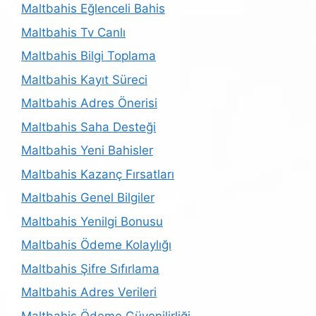
Maltbahis Eğlenceli Bahis
Maltbahis Tv Canlı
Maltbahis Bilgi Toplama
Maltbahis Kayıt Süreci
Maltbahis Adres Önerisi
Maltbahis Saha Desteği
Maltbahis Yeni Bahisler
Maltbahis Kazanç Fırsatları
Maltbahis Genel Bilgiler
Maltbahis Yenilgi Bonusu
Maltbahis Ödeme Kolaylığı
Maltbahis Şifre Sıfırlama
Maltbahis Adres Verileri
Maltbahis Ödeme Güvenilirliği