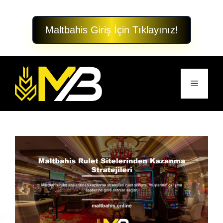
Maltbahis Giriş İçin Tıklayınız!
İçeriğe
atla
Menü