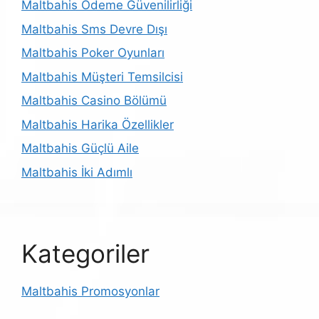
Maltbahis Ödeme Güvenilirliği
Maltbahis Sms Devre Dışı
Maltbahis Poker Oyunları
Maltbahis Müşteri Temsilcisi
Maltbahis Casino Bölümü
Maltbahis Harika Özellikler
Maltbahis Güçlü Aile
Maltbahis İki Adımlı
Kategoriler
Maltbahis Promosyonlar