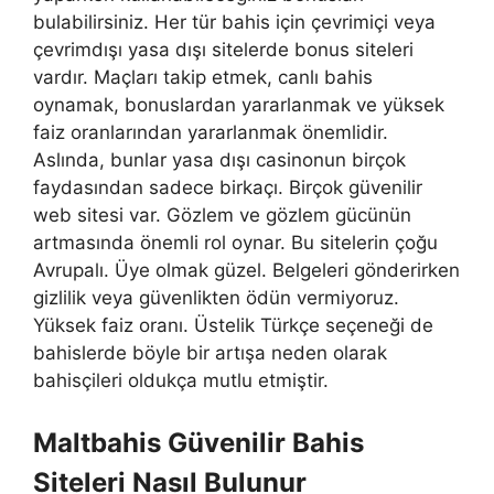
bulabilirsiniz. Her tür bahis için çevrimiçi veya
çevrimdışı yasa dışı sitelerde bonus siteleri
vardır. Maçları takip etmek, canlı bahis
oynamak, bonuslardan yararlanmak ve yüksek
faiz oranlarından yararlanmak önemlidir.
Aslında, bunlar yasa dışı casinonun birçok
faydasından sadece birkaçı. Birçok güvenilir
web sitesi var. Gözlem ve gözlem gücünün
artmasında önemli rol oynar. Bu sitelerin çoğu
Avrupalı. Üye olmak güzel. Belgeleri gönderirken
gizlilik veya güvenlikten ödün vermiyoruz.
Yüksek faiz oranı. Üstelik Türkçe seçeneği de
bahislerde böyle bir artışa neden olarak
bahisçileri oldukça mutlu etmiştir.
Maltbahis Güvenilir Bahis
Siteleri Nasıl Bulunur