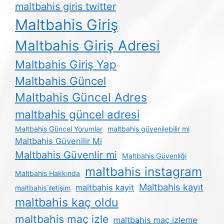
maltbahis giris twitter
Maltbahis Giriş
Maltbahis Giriş Adresi
Maltbahis Giriş Yap
Maltbahis Güncel
Maltbahis Güncel Adres
maltbahis güncel adresi
Maltbahis Güncel Yorumlar
maltbahis güvenilebilir mi
Maltbahis Güvenilir Mi
Maltbahis Güvenlir mi
Maltbahis Güvenliği
maltbahis instagram
Maltbahis Hakkında
Maltbahis kayıt
maltbahis kayit
maltbahis i̇letişim
maltbahis kaç oldu
maltbahis maç izle
maltbahis maç izleme