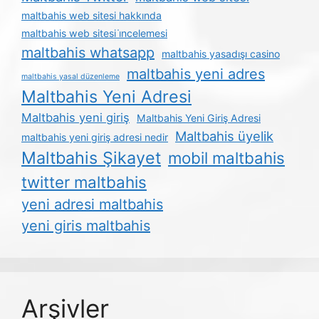
maltbahis web sitesi hakkında
maltbahis web sitesi i̇ncelemesi
maltbahis whatsapp
maltbahis yasadışı casino
maltbahis yeni adres
maltbahis yasal düzenleme
Maltbahis Yeni Adresi
Maltbahis yeni giriş
Maltbahis Yeni Giriş Adresi
Maltbahis üyelik
maltbahis yeni giriş adresi nedir
Maltbahis Şikayet
mobil maltbahis
twitter maltbahis
yeni adresi maltbahis
yeni giris maltbahis
Arşivler