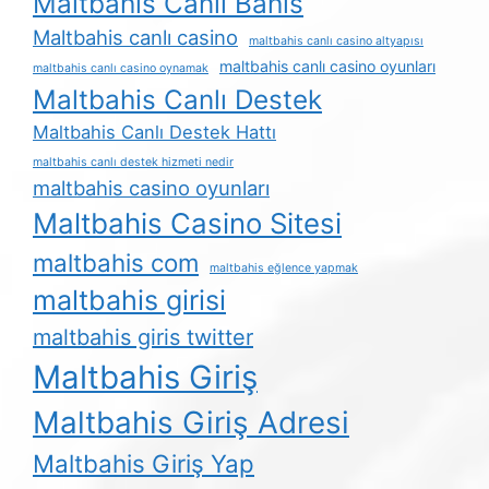
Maltbahis Canlı Bahis
Maltbahis canlı casino
maltbahis canlı casino altyapısı
maltbahis canlı casino oyunları
maltbahis canlı casino oynamak
Maltbahis Canlı Destek
Maltbahis Canlı Destek Hattı
maltbahis canlı destek hizmeti nedir
maltbahis casino oyunları
Maltbahis Casino Sitesi
maltbahis com
maltbahis eğlence yapmak
maltbahis girisi
maltbahis giris twitter
Maltbahis Giriş
Maltbahis Giriş Adresi
Maltbahis Giriş Yap