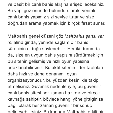
ve basit bir canlı bahis akışına erişebileceksiniz.
Bu yapı göz önünde bulundurularak, verimli
canlı bahis yapımız sizi seviye tutar ve size
doğrudan arama yapmak için birçok fırsat sunar.
Maltbahis genel düzeni göz
Maltbahis şansı var
mı
alındığında, yerinde sağlam bir bahis
sürecinin olduğu söylenebilir. Her iki durumda
da, size en uygun bahis yapısını sürdürmek için
bu sitenin gelişmiş ve hızlı oyun yapısına
odaklanabilirsiniz. Bu aktif sitenin lider tabloları
daha hızlı ve daha donanımlı oyun
organizasyonudur, bu yüzden kesinlikle takip
etmelisiniz. Güvenlik nedenleriyle, bu güvenilir
canlı bahis sitesi her zaman hazırdır ve birçok
kaynağa sahiptir, böylece hangi yöne gittiğinize
bağlı olarak her zaman güvenilir bir sonuç
belirleyebilirsiniz. Bu konuda Maltbahis etkili bir