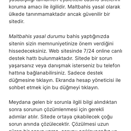
koruma amacı ile ilgilidir. Maltbahis yasal olarak
ülkede tanınmamaktadır ancak güvenilir bir
sitedir.
Maltbahis yasal durumu
bahis yaptığınızda
sitenin sizin memnuniyetinize önem verdiğini
hissedeceksiniz. Web sitesinde 7/24 online canlı
destek hattı bulunmaktadır. Sitede bir sorun
yaşarsanız veya danışmak isterseniz bu telefon
hattına bağlanabilirsiniz. Sadece destek
düğmesine tıklayın. Ekranda hesap yöneticisi ile
sohbet etmek için bu düğmeyi tıklayın.
Meydana gelen bir sorunla ilgili bilgi alındıktan
sonra sorunun çözümlenmesi için gerekli
adımlar atılır. Sitede ortaya çıkabilecek çoğu
sorun anında çözülecektir. Çözülmesi uzun