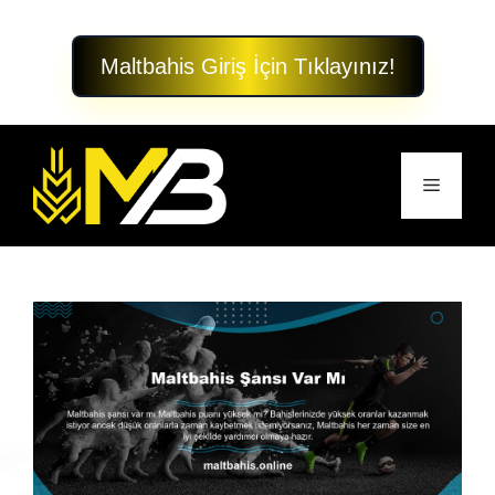
Maltbahis Giriş İçin Tıklayınız!
İçeriğe
atla
Menü