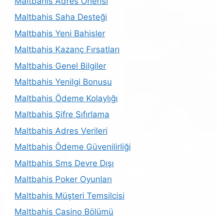
Maltbahis Adres Önerisi
Maltbahis Saha Desteği
Maltbahis Yeni Bahisler
Maltbahis Kazanç Fırsatları
Maltbahis Genel Bilgiler
Maltbahis Yenilgi Bonusu
Maltbahis Ödeme Kolaylığı
Maltbahis Şifre Sıfırlama
Maltbahis Adres Verileri
Maltbahis Ödeme Güvenilirliği
Maltbahis Sms Devre Dışı
Maltbahis Poker Oyunları
Maltbahis Müşteri Temsilcisi
Maltbahis Casino Bölümü