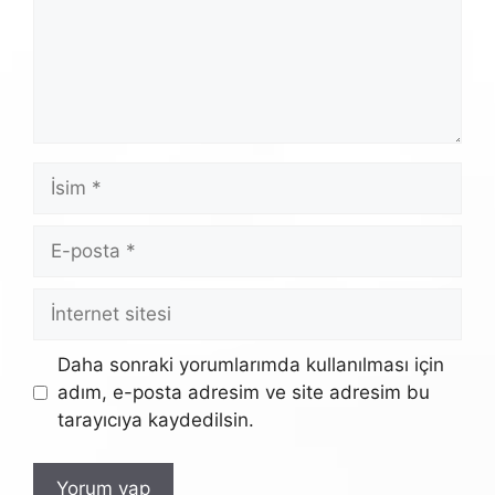
İsim
E-
posta
İnternet
sitesi
Daha sonraki yorumlarımda kullanılması için
adım, e-posta adresim ve site adresim bu
tarayıcıya kaydedilsin.