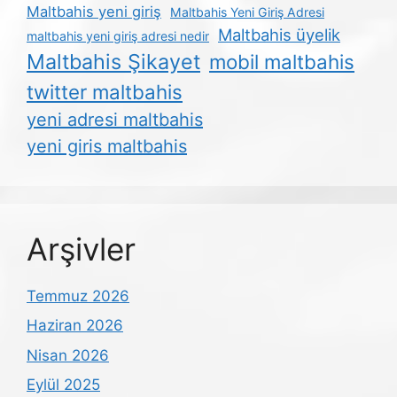
Maltbahis yeni giriş
Maltbahis Yeni Giriş Adresi
Maltbahis üyelik
maltbahis yeni giriş adresi nedir
Maltbahis Şikayet
mobil maltbahis
twitter maltbahis
yeni adresi maltbahis
yeni giris maltbahis
Arşivler
Temmuz 2026
Haziran 2026
Nisan 2026
Eylül 2025