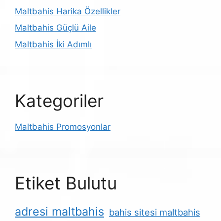
Maltbahis Harika Özellikler
Maltbahis Güçlü Aile
Maltbahis İki Adımlı
Kategoriler
Maltbahis Promosyonlar
Etiket Bulutu
adresi maltbahis
bahis sitesi maltbahis