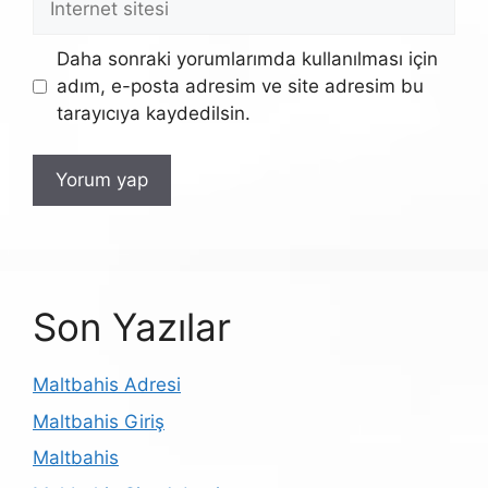
sitesi
Daha sonraki yorumlarımda kullanılması için
adım, e-posta adresim ve site adresim bu
tarayıcıya kaydedilsin.
Son Yazılar
Maltbahis Adresi
Maltbahis Giriş
Maltbahis