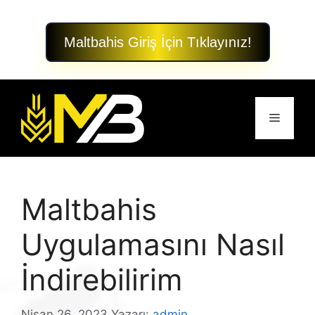
Maltbahis Giriş İçin Tıklayınız!
İçeriğe
atla
Menü
Maltbahis
Uygulamasını Nasıl
İndirebilirim
Nisan 26, 2023
Yazarı:
admin