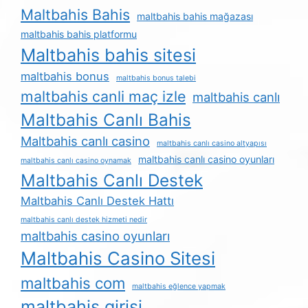
Maltbahis Bahis
maltbahis bahis mağazası
maltbahis bahis platformu
Maltbahis bahis sitesi
maltbahis bonus
maltbahis bonus talebi
maltbahis canli maç izle
maltbahis canlı
Maltbahis Canlı Bahis
Maltbahis canlı casino
maltbahis canlı casino altyapısı
maltbahis canlı casino oyunları
maltbahis canlı casino oynamak
Maltbahis Canlı Destek
Maltbahis Canlı Destek Hattı
maltbahis canlı destek hizmeti nedir
maltbahis casino oyunları
Maltbahis Casino Sitesi
maltbahis com
maltbahis eğlence yapmak
maltbahis girisi