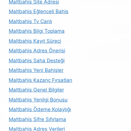
Maltbahis Site Adresi
Maltbahis Eğlenceli Bahis
Maltbahis Tv Canlı
Maltbahis Bilgi Toplama
Maltbahis Kayıt Süreci
Maltbahis Adres Önerisi
Maltbahis Saha Desteği
Maltbahis Yeni Bahisler
Maltbahis Kazanç Fırsatları
Maltbahis Genel Bilgiler
Maltbahis Yenilgi Bonusu
Maltbahis Ödeme Kolaylığı
Maltbahis Şifre Sıfırlama
Maltbahis Adres Verileri