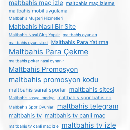
maltbahis maç izle
maltbahis maç izleme
maltbahis mobil uygulama
Maltbahis Müşteri Hizmetleri
Maltbahis Nasıl Bir Site
Maltbahis Nasıl Giriş Yapılır
maltbahis oyunları
Maltbahis Para Yatırma
maltbahis oyun sitesi
Maltbahis Para Çekme
maltbahis poker nasıl oynanır
Maltbahis Promosyon
maltbahis promosyon kodu
maltbahis sitesi
maltbahis sanal sporlar
maltbahis spor bahisleri
Maltbahis sosyal medya
maltbahis telegram
Maltbahis Spor Oyunları
maltbahis tv
maltbahis tv canli maç
maltbahis tv izle
maltbahis tv canli maç izle