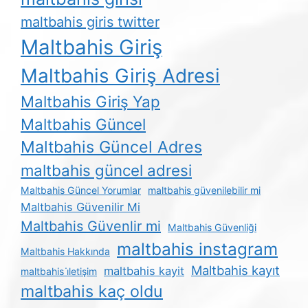
maltbahis giris twitter
Maltbahis Giriş
Maltbahis Giriş Adresi
Maltbahis Giriş Yap
Maltbahis Güncel
Maltbahis Güncel Adres
maltbahis güncel adresi
Maltbahis Güncel Yorumlar
maltbahis güvenilebilir mi
Maltbahis Güvenilir Mi
Maltbahis Güvenlir mi
Maltbahis Güvenliği
maltbahis instagram
Maltbahis Hakkında
Maltbahis kayıt
maltbahis kayit
maltbahis i̇letişim
maltbahis kaç oldu