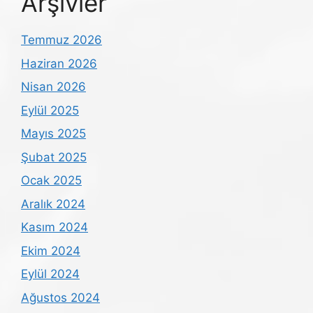
Arşivler
Temmuz 2026
Haziran 2026
Nisan 2026
Eylül 2025
Mayıs 2025
Şubat 2025
Ocak 2025
Aralık 2024
Kasım 2024
Ekim 2024
Eylül 2024
Ağustos 2024