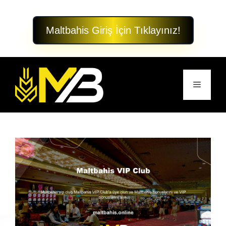
Maltbahis Giriş İçin Tıklayınız!
İçeriğe
atla
Menü