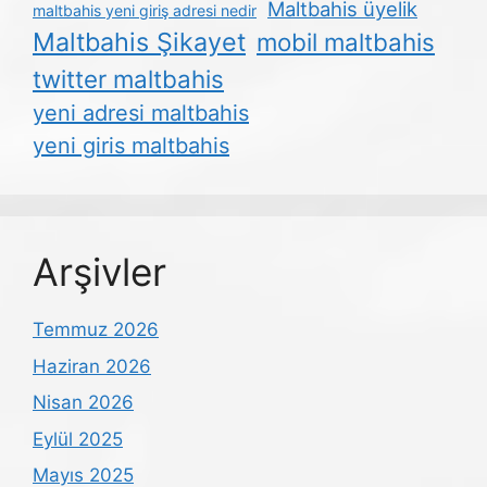
Maltbahis üyelik
maltbahis yeni giriş adresi nedir
Maltbahis Şikayet
mobil maltbahis
twitter maltbahis
yeni adresi maltbahis
yeni giris maltbahis
Arşivler
Temmuz 2026
Haziran 2026
Nisan 2026
Eylül 2025
Mayıs 2025