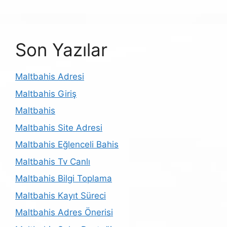
Son Yazılar
Maltbahis Adresi
Maltbahis Giriş
Maltbahis
Maltbahis Site Adresi
Maltbahis Eğlenceli Bahis
Maltbahis Tv Canlı
Maltbahis Bilgi Toplama
Maltbahis Kayıt Süreci
Maltbahis Adres Önerisi