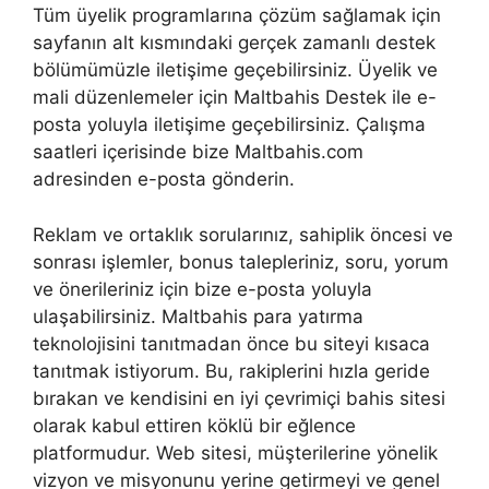
Tüm üyelik programlarına çözüm sağlamak için
sayfanın alt kısmındaki gerçek zamanlı destek
bölümümüzle iletişime geçebilirsiniz. Üyelik ve
mali düzenlemeler için Maltbahis Destek ile e-
posta yoluyla iletişime geçebilirsiniz. Çalışma
saatleri içerisinde bize Maltbahis.com
adresinden e-posta gönderin.
Reklam ve ortaklık sorularınız, sahiplik öncesi ve
sonrası işlemler, bonus talepleriniz, soru, yorum
ve önerileriniz için bize e-posta yoluyla
ulaşabilirsiniz. Maltbahis para yatırma
teknolojisini tanıtmadan önce bu siteyi kısaca
tanıtmak istiyorum. Bu, rakiplerini hızla geride
bırakan ve kendisini en iyi çevrimiçi bahis sitesi
olarak kabul ettiren köklü bir eğlence
platformudur. Web sitesi, müşterilerine yönelik
vizyon ve misyonunu yerine getirmeyi ve genel