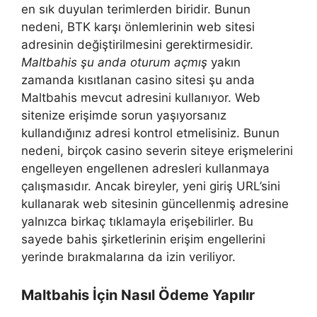
en sık duyulan terimlerden biridir. Bunun
nedeni, BTK karşı önlemlerinin web sitesi
adresinin değiştirilmesini gerektirmesidir.
Maltbahis şu anda oturum açmış
yakın
zamanda kısıtlanan casino sitesi şu anda
Maltbahis mevcut adresini kullanıyor. Web
sitenize erişimde sorun yaşıyorsanız
kullandığınız adresi kontrol etmelisiniz. Bunun
nedeni, birçok casino severin siteye erişmelerini
engelleyen engellenen adresleri kullanmaya
çalışmasıdır. Ancak bireyler, yeni giriş URL’sini
kullanarak web sitesinin güncellenmiş adresine
yalnızca birkaç tıklamayla erişebilirler. Bu
sayede bahis şirketlerinin erişim engellerini
yerinde bırakmalarına da izin veriliyor.
Maltbahis İçin Nasıl Ödeme Yapılır