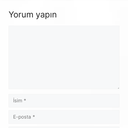
Yorum yapın
Yorum
İsim
E-
posta