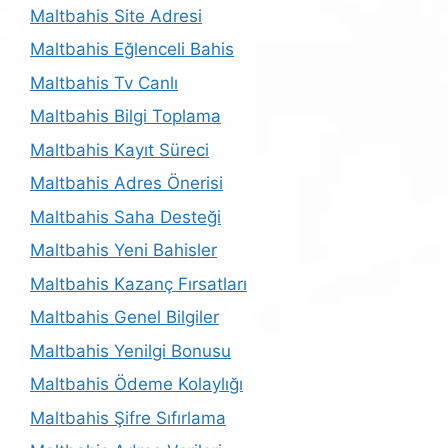
Maltbahis Site Adresi
Maltbahis Eğlenceli Bahis
Maltbahis Tv Canlı
Maltbahis Bilgi Toplama
Maltbahis Kayıt Süreci
Maltbahis Adres Önerisi
Maltbahis Saha Desteği
Maltbahis Yeni Bahisler
Maltbahis Kazanç Fırsatları
Maltbahis Genel Bilgiler
Maltbahis Yenilgi Bonusu
Maltbahis Ödeme Kolaylığı
Maltbahis Şifre Sıfırlama