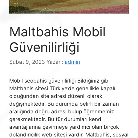
Maltbahis Mobil
Güvenilirliği
Şubat 9, 2023
Yazarı:
admin
Mobil seobahis güvenilirliği Bildiğiniz gibi
Maltbahis sitesi Türkiye’de genellikle kapalı
olduğundan site adresi düzenli olarak
değişmektedir. Bu durumda belirli bir zaman
aralığında doğru adresi bulup öğrenmemiz
gerekmektedir. Bu tür durumları kendi
avantajlarına çevirmeye yardımcı olan birçok
dolandırıcılık web sitesi vardır. Maltbahis, sosyal