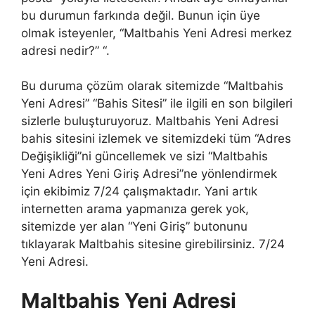
bu durumun farkında değil. Bunun için üye
olmak isteyenler, “Maltbahis Yeni Adresi merkez
adresi nedir?” “.
Bu duruma çözüm olarak sitemizde “Maltbahis
Yeni Adresi” “Bahis Sitesi” ile ilgili en son bilgileri
sizlerle buluşturuyoruz. Maltbahis Yeni Adresi
bahis sitesini izlemek ve sitemizdeki tüm “Adres
Değişikliği”ni güncellemek ve sizi “Maltbahis
Yeni Adres Yeni Giriş Adresi”ne yönlendirmek
için ekibimiz 7/24 çalışmaktadır. Yani artık
internetten arama yapmanıza gerek yok,
sitemizde yer alan “Yeni Giriş” butonunu
tıklayarak Maltbahis sitesine girebilirsiniz. 7/24
Yeni Adresi.
Maltbahis Yeni Adresi