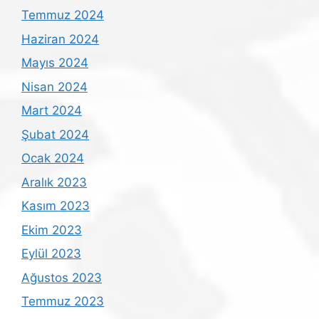
Temmuz 2024
Haziran 2024
Mayıs 2024
Nisan 2024
Mart 2024
Şubat 2024
Ocak 2024
Aralık 2023
Kasım 2023
Ekim 2023
Eylül 2023
Ağustos 2023
Temmuz 2023