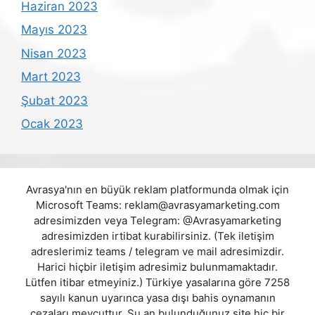
Haziran 2023
Mayıs 2023
Nisan 2023
Mart 2023
Şubat 2023
Ocak 2023
Avrasya'nın en büyük reklam platformunda olmak için
Microsoft Teams:
reklam@avrasyamarketing.com
adresimizden veya Telegram: @Avrasyamarketing
adresimizden irtibat kurabilirsiniz. (Tek iletişim
adreslerimiz teams / telegram ve mail adresimizdir.
Harici hiçbir iletişim adresimiz bulunmamaktadır.
Lütfen itibar etmeyiniz.) Türkiye yasalarına göre 7258
sayılı kanun uyarınca yasa dışı bahis oynamanın
cezaları mevcuttur. Şu an bulunduğunuz site hiç bir