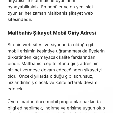
altyapısı ile slot makine oyunlarını
oynayabilirsiniz. En popüler ve en yeni slot
oyunları her zaman Maltbahis şikayet web
sitesindedir.
Maltbahis Şikayet Mobil Giriş Adresi
Sitenin web sitesi versiyonunda olduğu gibi
mobil erişimin kesintiye uğramaması da üyelerin
dikkatinden kaçmayacak kalite farklarından
biridir. Maltbahis, cep telefonu giriş adresinin
hizmet vermeye devam edeceğinden şikayetçi
oldu. Önceki yıllarda olduğu gibi sorunsuz,
hızlandırılmış olacak ve kalite artarak devam
edecek.
Üye olmadan önce mobil programlar hakkında
bilgi edinebilmek, indirme ve erişime uygun olup