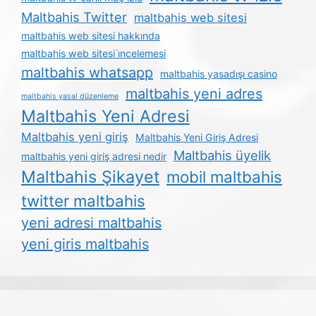
Maltbahis Twitter
maltbahis web sitesi
maltbahis web sitesi hakkında
maltbahis web sitesi i̇ncelemesi
maltbahis whatsapp
maltbahis yasadışı casino
maltbahis yeni adres
maltbahis yasal düzenleme
Maltbahis Yeni Adresi
Maltbahis yeni giriş
Maltbahis Yeni Giriş Adresi
Maltbahis üyelik
maltbahis yeni giriş adresi nedir
Maltbahis Şikayet
mobil maltbahis
twitter maltbahis
yeni adresi maltbahis
yeni giris maltbahis