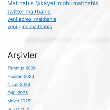
Maltbahis Şikayet
mobil maltbahis
twitter maltbahis
yeni adresi maltbahis
yeni giris maltbahis
Arşivler
Temmuz 2026
Haziran 2026
Nisan 2026
Eylül 2025
Mayıs 2025
Şubat 2025