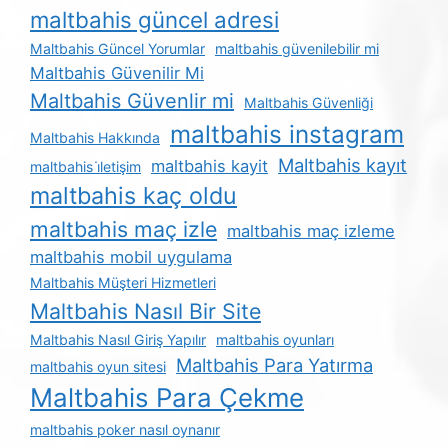
maltbahis güncel adresi
Maltbahis Güncel Yorumlar
maltbahis güvenilebilir mi
Maltbahis Güvenilir Mi
Maltbahis Güvenlir mi
Maltbahis Güvenliği
maltbahis instagram
Maltbahis Hakkında
Maltbahis kayıt
maltbahis kayit
maltbahis i̇letişim
maltbahis kaç oldu
maltbahis maç izle
maltbahis maç izleme
maltbahis mobil uygulama
Maltbahis Müşteri Hizmetleri
Maltbahis Nasıl Bir Site
Maltbahis Nasıl Giriş Yapılır
maltbahis oyunları
Maltbahis Para Yatırma
maltbahis oyun sitesi
Maltbahis Para Çekme
maltbahis poker nasıl oynanır