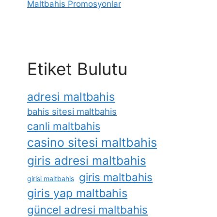
Maltbahis Promosyonlar
Etiket Bulutu
adresi maltbahis
bahis sitesi maltbahis
canli maltbahis
casino sitesi maltbahis
giris adresi maltbahis
giris maltbahis
girisi maltbahis
giris yap maltbahis
güncel adresi maltbahis