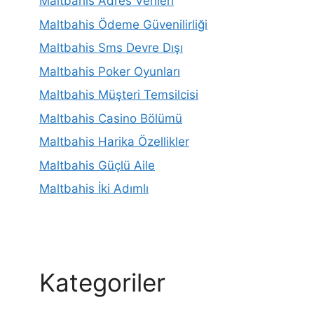
Maltbahis Adres Verileri
Maltbahis Ödeme Güvenilirliği
Maltbahis Sms Devre Dışı
Maltbahis Poker Oyunları
Maltbahis Müşteri Temsilcisi
Maltbahis Casino Bölümü
Maltbahis Harika Özellikler
Maltbahis Güçlü Aile
Maltbahis İki Adımlı
Kategoriler