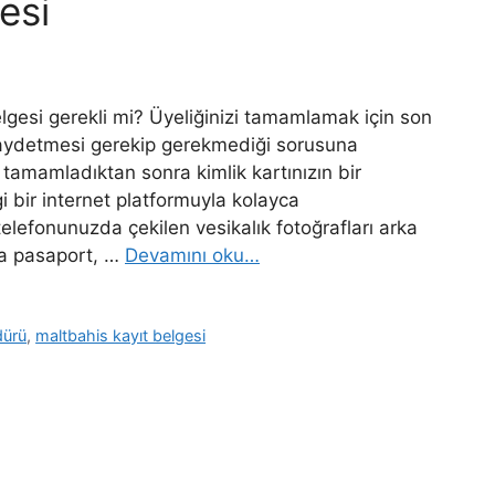
esi
lgesi gerekli mi? Üyeliğinizi tamamlamak için son
kaydetmesi gerekip gerekmediği sorusuna
 tamamladıktan sonra kimlik kartınızın bir
i bir internet platformuyla kolayca
 telefonunuzda çekilen vesikalık fotoğrafları arka
da pasaport, …
Devamını oku…
dürü
,
maltbahis kayıt belgesi