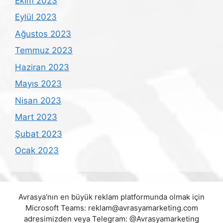
Ekim 2023
Eylül 2023
Ağustos 2023
Temmuz 2023
Haziran 2023
Mayıs 2023
Nisan 2023
Mart 2023
Şubat 2023
Ocak 2023
Avrasya'nın en büyük reklam platformunda olmak için
Microsoft Teams:
reklam@avrasyamarketing.com
adresimizden veya Telegram: @Avrasyamarketing