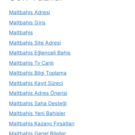
Maltbahis Adresi
Maltbahis Giriş
Maltbahis
Maltbahis Site Adresi
Maltbahis Eğlenceli Bahis
Maltbahis Tv Canlı
Maltbahis Bilgi Toplama
Maltbahis Kayıt Süreci
Maltbahis Adres Önerisi
Maltbahis Saha Desteği
Maltbahis Yeni Bahisler
Maltbahis Kazanç Fırsatları
Maltbahis Genel Bilgiler