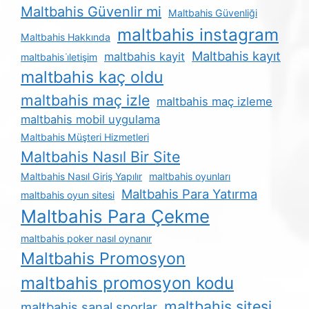
Maltbahis Güvenlir mi
Maltbahis Güvenliği
maltbahis instagram
Maltbahis Hakkında
Maltbahis kayıt
maltbahis kayit
maltbahis i̇letişim
maltbahis kaç oldu
maltbahis maç izle
maltbahis maç izleme
maltbahis mobil uygulama
Maltbahis Müşteri Hizmetleri
Maltbahis Nasıl Bir Site
Maltbahis Nasıl Giriş Yapılır
maltbahis oyunları
Maltbahis Para Yatırma
maltbahis oyun sitesi
Maltbahis Para Çekme
maltbahis poker nasıl oynanır
Maltbahis Promosyon
maltbahis promosyon kodu
maltbahis sitesi
maltbahis sanal sporlar