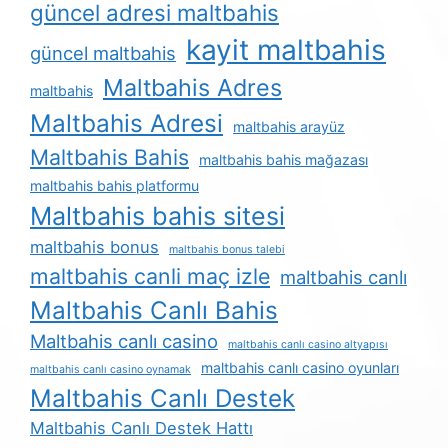
güncel adresi maltbahis
kayit maltbahis
güncel maltbahis
Maltbahis Adres
maltbahis
Maltbahis Adresi
maltbahis arayüz
Maltbahis Bahis
maltbahis bahis mağazası
maltbahis bahis platformu
Maltbahis bahis sitesi
maltbahis bonus
maltbahis bonus talebi
maltbahis canli maç izle
maltbahis canlı
Maltbahis Canlı Bahis
Maltbahis canlı casino
maltbahis canlı casino altyapısı
maltbahis canlı casino oyunları
maltbahis canlı casino oynamak
Maltbahis Canlı Destek
Maltbahis Canlı Destek Hattı