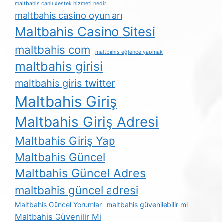
maltbahis canlı destek hizmeti nedir
maltbahis casino oyunları
Maltbahis Casino Sitesi
maltbahis com
maltbahis eğlence yapmak
maltbahis girisi
maltbahis giris twitter
Maltbahis Giriş
Maltbahis Giriş Adresi
Maltbahis Giriş Yap
Maltbahis Güncel
Maltbahis Güncel Adres
maltbahis güncel adresi
Maltbahis Güncel Yorumlar
maltbahis güvenilebilir mi
Maltbahis Güvenilir Mi