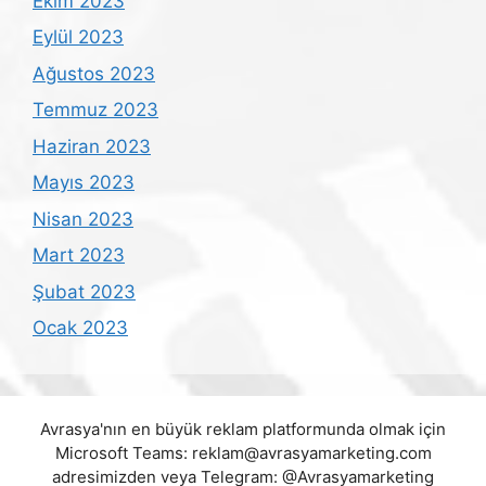
Ekim 2023
Eylül 2023
Ağustos 2023
Temmuz 2023
Haziran 2023
Mayıs 2023
Nisan 2023
Mart 2023
Şubat 2023
Ocak 2023
Avrasya'nın en büyük reklam platformunda olmak için
Microsoft Teams:
reklam@avrasyamarketing.com
adresimizden veya Telegram: @Avrasyamarketing