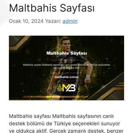
Maltbahis Sayfası
Ocak 10, 2024
Yazarı:
admin
Maltbahis sayfası Maltbahis sayfasının canlı
destek bölümü de Türkiye seçenekleri sunuyor
ve oldukça aktif. Gerçek zamanlı destek, benzer