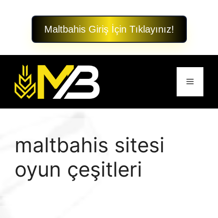
Maltbahis Giriş İçin Tıklayınız!
İçeriğe
atla
Menü
maltbahis sitesi
oyun çeşitleri