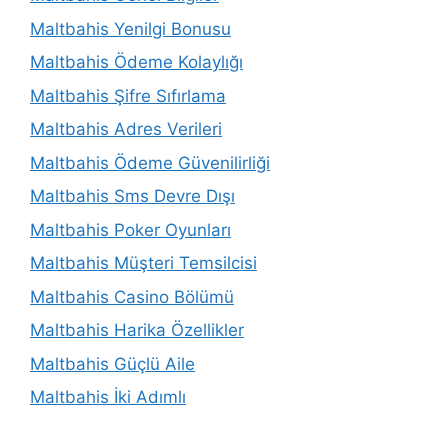
Maltbahis Yenilgi Bonusu
Maltbahis Ödeme Kolaylığı
Maltbahis Şifre Sıfırlama
Maltbahis Adres Verileri
Maltbahis Ödeme Güvenilirliği
Maltbahis Sms Devre Dışı
Maltbahis Poker Oyunları
Maltbahis Müşteri Temsilcisi
Maltbahis Casino Bölümü
Maltbahis Harika Özellikler
Maltbahis Güçlü Aile
Maltbahis İki Adımlı