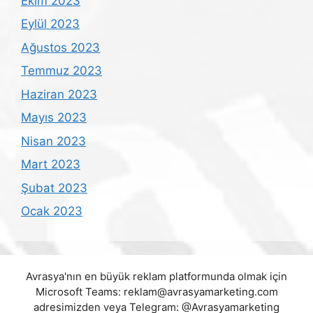
Ekim 2023
Eylül 2023
Ağustos 2023
Temmuz 2023
Haziran 2023
Mayıs 2023
Nisan 2023
Mart 2023
Şubat 2023
Ocak 2023
Avrasya'nın en büyük reklam platformunda olmak için
Microsoft Teams:
reklam@avrasyamarketing.com
adresimizden veya Telegram: @Avrasyamarketing