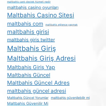
maltbahis canlı destek hizmeti nedir
maltbahis casino oyunları
Maltbahis Casino Sitesi
maltbahis com
maltbahis eğlence yapmak
maltbahis girisi
maltbahis giris twitter
Maltbahis Giriş
Maltbahis Giriş Adresi
Maltbahis Giriş Yap
Maltbahis Güncel
Maltbahis Güncel Adres
maltbahis güncel adresi
Maltbahis Güncel Yorumlar
maltbahis güvenilebilir mi
Maltbahis Güvenilir Mi