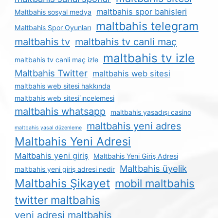
maltbahis spor bahisleri
Maltbahis sosyal medya
maltbahis telegram
Maltbahis Spor Oyunları
maltbahis tv
maltbahis tv canli maç
maltbahis tv izle
maltbahis tv canli maç izle
Maltbahis Twitter
maltbahis web sitesi
maltbahis web sitesi hakkında
maltbahis web sitesi i̇ncelemesi
maltbahis whatsapp
maltbahis yasadışı casino
maltbahis yeni adres
maltbahis yasal düzenleme
Maltbahis Yeni Adresi
Maltbahis yeni giriş
Maltbahis Yeni Giriş Adresi
Maltbahis üyelik
maltbahis yeni giriş adresi nedir
Maltbahis Şikayet
mobil maltbahis
twitter maltbahis
yeni adresi maltbahis