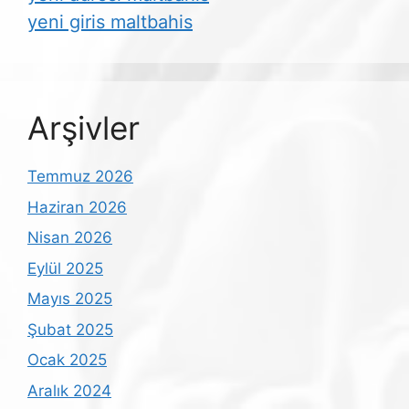
yeni giris maltbahis
Arşivler
Temmuz 2026
Haziran 2026
Nisan 2026
Eylül 2025
Mayıs 2025
Şubat 2025
Ocak 2025
Aralık 2024