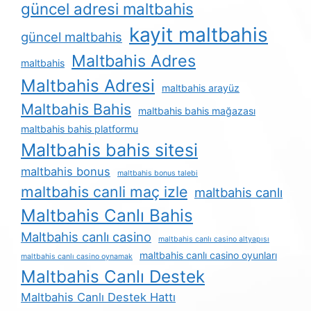
güncel adresi maltbahis
kayit maltbahis
güncel maltbahis
Maltbahis Adres
maltbahis
Maltbahis Adresi
maltbahis arayüz
Maltbahis Bahis
maltbahis bahis mağazası
maltbahis bahis platformu
Maltbahis bahis sitesi
maltbahis bonus
maltbahis bonus talebi
maltbahis canli maç izle
maltbahis canlı
Maltbahis Canlı Bahis
Maltbahis canlı casino
maltbahis canlı casino altyapısı
maltbahis canlı casino oyunları
maltbahis canlı casino oynamak
Maltbahis Canlı Destek
Maltbahis Canlı Destek Hattı