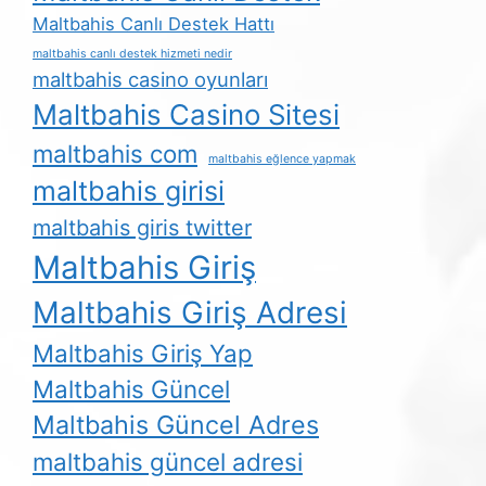
Maltbahis Canlı Destek Hattı
maltbahis canlı destek hizmeti nedir
maltbahis casino oyunları
Maltbahis Casino Sitesi
maltbahis com
maltbahis eğlence yapmak
maltbahis girisi
maltbahis giris twitter
Maltbahis Giriş
Maltbahis Giriş Adresi
Maltbahis Giriş Yap
Maltbahis Güncel
Maltbahis Güncel Adres
maltbahis güncel adresi