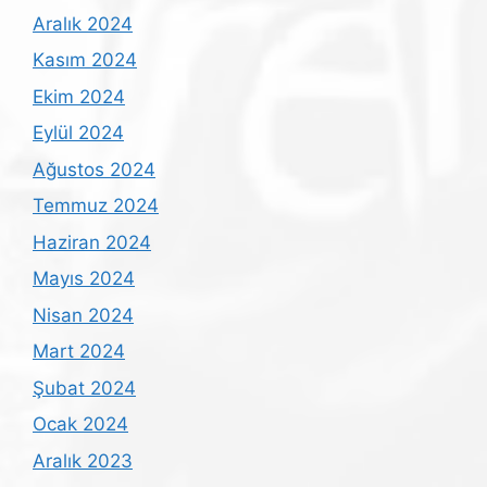
Aralık 2024
Kasım 2024
Ekim 2024
Eylül 2024
Ağustos 2024
Temmuz 2024
Haziran 2024
Mayıs 2024
Nisan 2024
Mart 2024
Şubat 2024
Ocak 2024
Aralık 2023