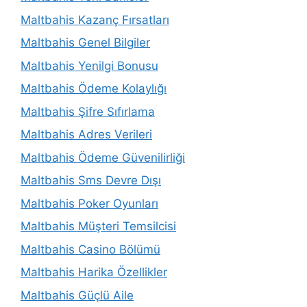
Maltbahis Kazanç Fırsatları
Maltbahis Genel Bilgiler
Maltbahis Yenilgi Bonusu
Maltbahis Ödeme Kolaylığı
Maltbahis Şifre Sıfırlama
Maltbahis Adres Verileri
Maltbahis Ödeme Güvenilirliği
Maltbahis Sms Devre Dışı
Maltbahis Poker Oyunları
Maltbahis Müşteri Temsilcisi
Maltbahis Casino Bölümü
Maltbahis Harika Özellikler
Maltbahis Güçlü Aile