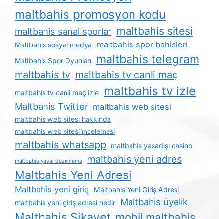
maltbahis promosyon kodu
maltbahis sitesi
maltbahis sanal sporlar
maltbahis spor bahisleri
Maltbahis sosyal medya
maltbahis telegram
Maltbahis Spor Oyunları
maltbahis tv
maltbahis tv canli maç
maltbahis tv izle
maltbahis tv canli maç izle
Maltbahis Twitter
maltbahis web sitesi
maltbahis web sitesi hakkında
maltbahis web sitesi i̇ncelemesi
maltbahis whatsapp
maltbahis yasadışı casino
maltbahis yeni adres
maltbahis yasal düzenleme
Maltbahis Yeni Adresi
Maltbahis yeni giriş
Maltbahis Yeni Giriş Adresi
Maltbahis üyelik
maltbahis yeni giriş adresi nedir
Maltbahis Şikayet
mobil maltbahis