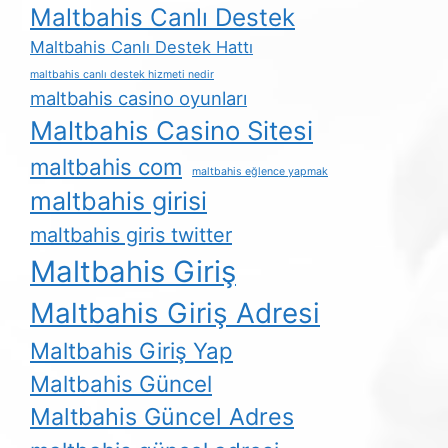
Maltbahis Canlı Destek
Maltbahis Canlı Destek Hattı
maltbahis canlı destek hizmeti nedir
maltbahis casino oyunları
Maltbahis Casino Sitesi
maltbahis com
maltbahis eğlence yapmak
maltbahis girisi
maltbahis giris twitter
Maltbahis Giriş
Maltbahis Giriş Adresi
Maltbahis Giriş Yap
Maltbahis Güncel
Maltbahis Güncel Adres