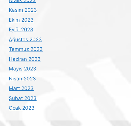
Aralık 2023
Kasım 2023
Ekim 2023
Eylül 2023
Ağustos 2023
Temmuz 2023
Haziran 2023
Mayıs 2023
Nisan 2023
Mart 2023
Şubat 2023
Ocak 2023