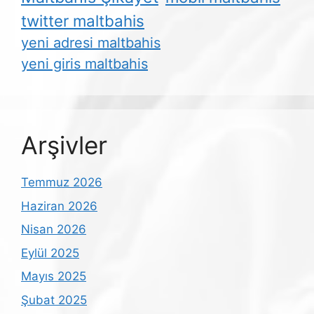
twitter maltbahis
yeni adresi maltbahis
yeni giris maltbahis
Arşivler
Temmuz 2026
Haziran 2026
Nisan 2026
Eylül 2025
Mayıs 2025
Şubat 2025