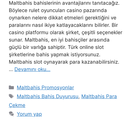
Maltbahis bahislerinin avantajlarını tanıtacağız.
Böylece rulet oyuncuları casino pazarında
oynarken nelere dikkat etmeleri gerektiğini ve
paralarını nasıl ikiye katlayacaklarını bilirler. Bir
casino platformu olarak şirket, çeşitli seçenekler
sunar. Maltbahis, en iyi bahisçiler arasında
güçlü bir varlığa sahiptir. Türk online slot
şirketlerine bahis yapmak istiyorsunuz.
Maltbahis slot oynayarak para kazanabilirsiniz.
…
Devamını oku…
Kategoriler
Maltbahis Promosyonlar
Etiketler
Maltbahis Bahis Duyurusu
,
Maltbahis Para
Çekme
Yorum yap