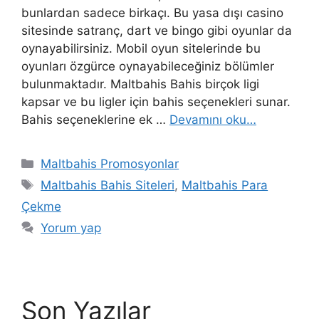
bunlardan sadece birkaçı. Bu yasa dışı casino
sitesinde satranç, dart ve bingo gibi oyunlar da
oynayabilirsiniz. Mobil oyun sitelerinde bu
oyunları özgürce oynayabileceğiniz bölümler
bulunmaktadır. Maltbahis Bahis birçok ligi
kapsar ve bu ligler için bahis seçenekleri sunar.
Bahis seçeneklerine ek …
Devamını oku…
Kategoriler
Maltbahis Promosyonlar
Etiketler
Maltbahis Bahis Siteleri
,
Maltbahis Para
Çekme
Yorum yap
Son Yazılar