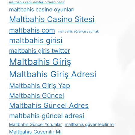
maltbahis canlı destek hizmeti nedir
maltbahis casino oyunları
Maltbahis Casino Sitesi
maltbahis com
maltbahis eğlence yapmak
maltbahis girisi
maltbahis giris twitter
Maltbahis Giriş
Maltbahis Giriş Adresi
Maltbahis Giriş Yap
Maltbahis Güncel
Maltbahis Güncel Adres
maltbahis güncel adresi
Maltbahis Güncel Yorumlar
maltbahis güvenilebilir mi
Maltbahis Güvenilir Mi