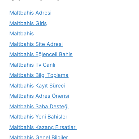
Maltbahis Adresi
Maltbahis Giriş
Maltbahis
Maltbahis Site Adresi
Maltbahis Eğlenceli Bahis
Maltbahis Tv Canlı
Maltbahis Bilgi Toplama
Maltbahis Kayıt Süreci
Maltbahis Adres Önerisi
Maltbahis Saha Desteği
Maltbahis Yeni Bahisler
Maltbahis Kazanç Fırsatları
Maltbahis Genel Bilgiler