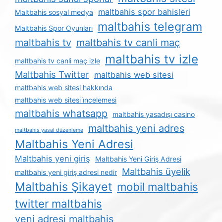
maltbahis spor bahisleri
Maltbahis sosyal medya
maltbahis telegram
Maltbahis Spor Oyunları
maltbahis tv
maltbahis tv canli maç
maltbahis tv izle
maltbahis tv canli maç izle
Maltbahis Twitter
maltbahis web sitesi
maltbahis web sitesi hakkında
maltbahis web sitesi i̇ncelemesi
maltbahis whatsapp
maltbahis yasadışı casino
maltbahis yeni adres
maltbahis yasal düzenleme
Maltbahis Yeni Adresi
Maltbahis yeni giriş
Maltbahis Yeni Giriş Adresi
Maltbahis üyelik
maltbahis yeni giriş adresi nedir
Maltbahis Şikayet
mobil maltbahis
twitter maltbahis
yeni adresi maltbahis