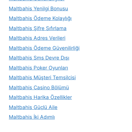
Maltbahis Yenilgi Bonusu
Maltbahis Ödeme Kolaylığı
Maltbahis Şifre Sıfırlama
Maltbahis Adres Verileri
Maltbahis Ödeme Güvenilirliği
Maltbahis Sms Devre Dışı
Maltbahis Poker Oyunları
Maltbahis Müşteri Temsilcisi
Maltbahis Casino Bölümü
Maltbahis Harika Özellikler
Maltbahis Güçlü Aile
Maltbahis İki Adımlı