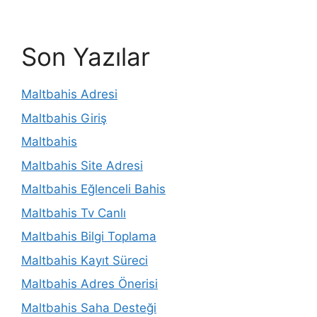
Son Yazılar
Maltbahis Adresi
Maltbahis Giriş
Maltbahis
Maltbahis Site Adresi
Maltbahis Eğlenceli Bahis
Maltbahis Tv Canlı
Maltbahis Bilgi Toplama
Maltbahis Kayıt Süreci
Maltbahis Adres Önerisi
Maltbahis Saha Desteği