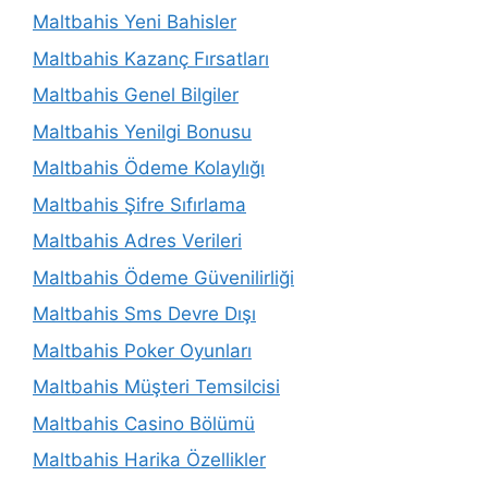
Maltbahis Yeni Bahisler
Maltbahis Kazanç Fırsatları
Maltbahis Genel Bilgiler
Maltbahis Yenilgi Bonusu
Maltbahis Ödeme Kolaylığı
Maltbahis Şifre Sıfırlama
Maltbahis Adres Verileri
Maltbahis Ödeme Güvenilirliği
Maltbahis Sms Devre Dışı
Maltbahis Poker Oyunları
Maltbahis Müşteri Temsilcisi
Maltbahis Casino Bölümü
Maltbahis Harika Özellikler