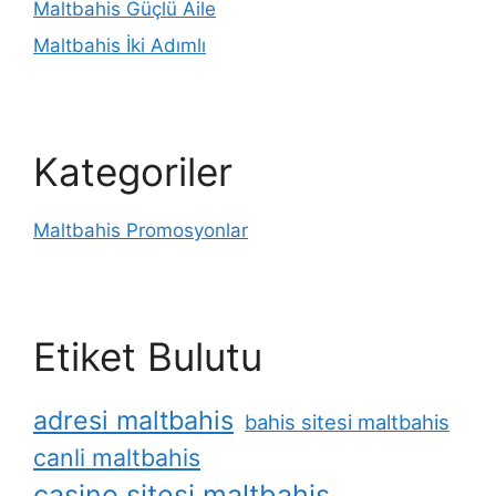
Maltbahis Güçlü Aile
Maltbahis İki Adımlı
Kategoriler
Maltbahis Promosyonlar
Etiket Bulutu
adresi maltbahis
bahis sitesi maltbahis
canli maltbahis
casino sitesi maltbahis