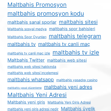
Maltbahis Promosyon
maltbahis promosyon kodu
maltbahis sitesi
maltbahis sanal sporlar
maltbahis spor bahisleri
Maltbahis sosyal medya
maltbahis telegram
Maltbahis Spor Oyunları
maltbahis tv
maltbahis tv canli maç
maltbahis tv izle
maltbahis tv canli maç izle
Maltbahis Twitter
maltbahis web sitesi
maltbahis web sitesi hakkında
maltbahis web sitesi i̇ncelemesi
maltbahis whatsapp
maltbahis yasadışı casino
maltbahis yeni adres
maltbahis yasal düzenleme
Maltbahis Yeni Adresi
Maltbahis yeni giriş
Maltbahis Yeni Giriş Adresi
Maltbahis üyelik
maltbahis yeni giriş adresi nedir