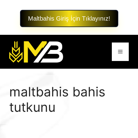
Maltbahis Giriş İçin Tıklayınız!
İçeriğe
atla
Menü
maltbahis bahis
tutkunu