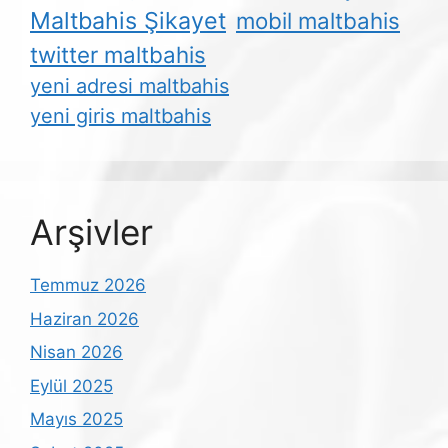
Maltbahis Şikayet
mobil maltbahis
twitter maltbahis
yeni adresi maltbahis
yeni giris maltbahis
Arşivler
Temmuz 2026
Haziran 2026
Nisan 2026
Eylül 2025
Mayıs 2025