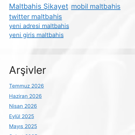
Maltbahis Şikayet
mobil maltbahis
twitter maltbahis
yeni adresi maltbahis
yeni giris maltbahis
Arşivler
Temmuz 2026
Haziran 2026
Nisan 2026
Eylül 2025
Mayıs 2025