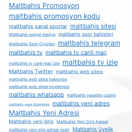
Maltbahis Promosyon
maltbahis promosyon kodu
maltbahis sitesi
maltbahis sanal sporlar
maltbahis spor bahisleri
Maltbahis sosyal medya
maltbahis telegram
Maltbahis Spor Oyunları
maltbahis tv
maltbahis tv canli maç
maltbahis tv izle
maltbahis tv canli maç izle
Maltbahis Twitter
maltbahis web sitesi
maltbahis web sitesi hakkında
maltbahis web sitesi i̇ncelemesi
maltbahis whatsapp
maltbahis yasadışı casino
maltbahis yeni adres
maltbahis yasal düzenleme
Maltbahis Yeni Adresi
Maltbahis yeni giriş
Maltbahis Yeni Giriş Adresi
Maltbahis üyelik
maltbahis yeni giriş adresi nedir