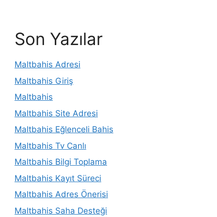
Son Yazılar
Maltbahis Adresi
Maltbahis Giriş
Maltbahis
Maltbahis Site Adresi
Maltbahis Eğlenceli Bahis
Maltbahis Tv Canlı
Maltbahis Bilgi Toplama
Maltbahis Kayıt Süreci
Maltbahis Adres Önerisi
Maltbahis Saha Desteği