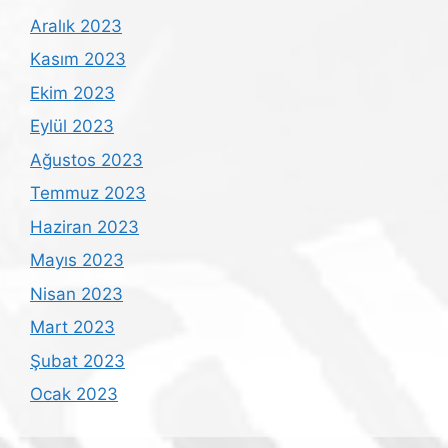
Aralık 2023
Kasım 2023
Ekim 2023
Eylül 2023
Ağustos 2023
Temmuz 2023
Haziran 2023
Mayıs 2023
Nisan 2023
Mart 2023
Şubat 2023
Ocak 2023