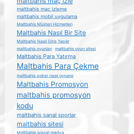
maltbahis maç izle
maltbahis maç izleme
maltbahis mobil uygulama
Maltbahis Müşteri Hizmetleri
Maltbahis Nasıl Bir Site
Maltbahis Nasıl Giriş Yapılır
maltbahis oyunları
maltbahis oyun sitesi
Maltbahis Para Yatırma
Maltbahis Para Çekme
maltbahis poker nasıl oynanır
Maltbahis Promosyon
maltbahis promosyon
kodu
maltbahis sanal sporlar
maltbahis sitesi
Maltbahis sosyal medya