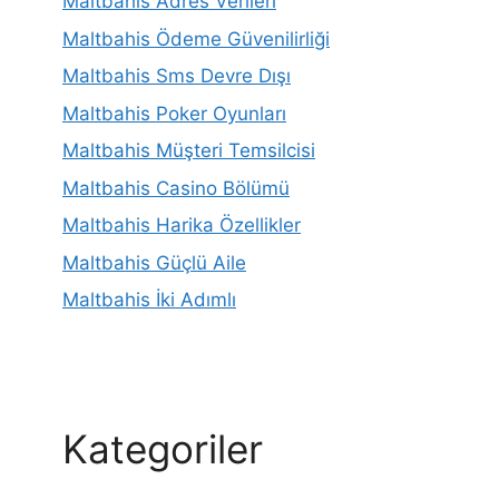
Maltbahis Adres Verileri
Maltbahis Ödeme Güvenilirliği
Maltbahis Sms Devre Dışı
Maltbahis Poker Oyunları
Maltbahis Müşteri Temsilcisi
Maltbahis Casino Bölümü
Maltbahis Harika Özellikler
Maltbahis Güçlü Aile
Maltbahis İki Adımlı
Kategoriler