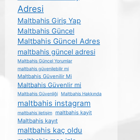
Adresi
Maltbahis Giriş Yap
Maltbahis Güncel
Maltbahis Güncel Adres
maltbahis güncel adresi
Maltbahis Güncel Yorumlar
maltbahis güvenilebilir mi
Maltbahis Güvenilir Mi
Maltbahis Güvenlir mi
Maltbahis Güvenliği
Maltbahis Hakkında
maltbahis instagram
maltbahis kayit
maltbahis i̇letişim
Maltbahis kayıt
maltbahis kaç oldu