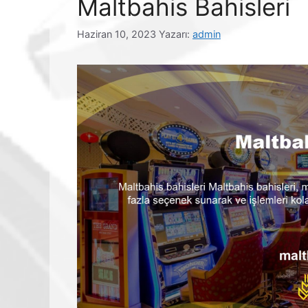
Maltbahis Bahisleri
Haziran 10, 2023
Yazarı:
admin