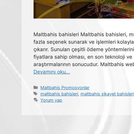
Maltbahis bahisleri Maltbahis bahisleri, 
fazla seçenek sunarak ve işlemleri kolayl
çıkarır. Sunulan çeşitli ödeme yöntemlerini
fiyatlara sahip olması, en son teknoloji ve 
araştırmalarının sonucudur. Maltbahis web
Devamını oku…
Kategoriler
Maltbahis Promosyonlar
Etiketler
maltbahis bahisleri
,
maltbahis şikayet bahisleri
Yorum yap