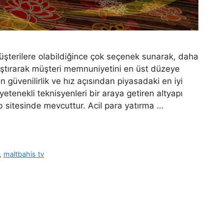
müşterilere olabildiğince çok seçenek sunarak, daha
aştırarak müşteri memnuniyetini en üst düzeye
n güvenilirlik ve hız açısından piyasadaki en iyi
yetenekli teknisyenleri bir araya getiren altyapı
 sitesinde mevcuttur. Acil para yatırma …
,
maltbahis tv