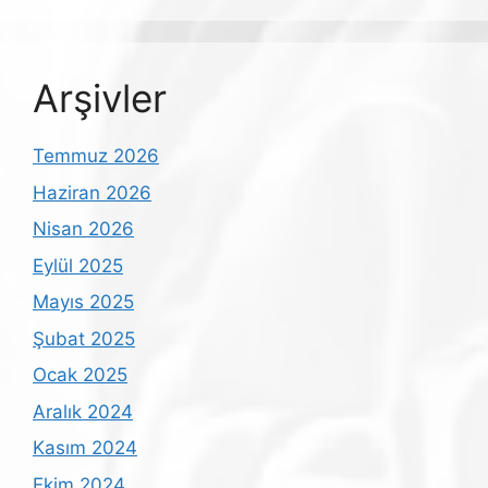
Arşivler
Temmuz 2026
Haziran 2026
Nisan 2026
Eylül 2025
Mayıs 2025
Şubat 2025
Ocak 2025
Aralık 2024
Kasım 2024
Ekim 2024