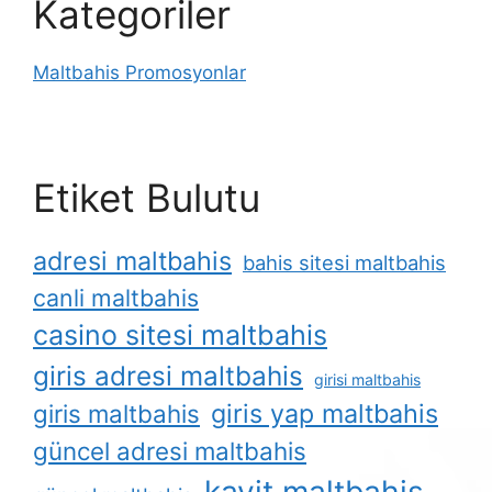
Kategoriler
Maltbahis Promosyonlar
Etiket Bulutu
adresi maltbahis
bahis sitesi maltbahis
canli maltbahis
casino sitesi maltbahis
giris adresi maltbahis
girisi maltbahis
giris yap maltbahis
giris maltbahis
güncel adresi maltbahis