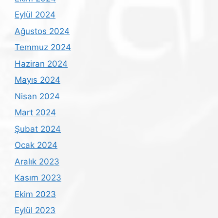
Eylül 2024
Ağustos 2024
Temmuz 2024
Haziran 2024
Mayıs 2024
Nisan 2024
Mart 2024
Şubat 2024
Ocak 2024
Aralık 2023
Kasım 2023
Ekim 2023
Eylül 2023