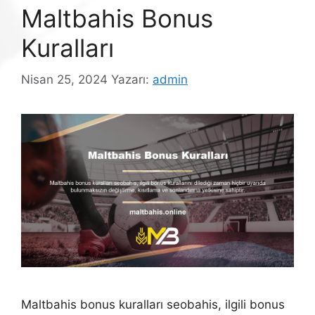
Maltbahis Bonus
Kuralları
Nisan 25, 2024
Yazarı:
admin
Maltbahis bonus kuralları seobahis, ilgili bonus