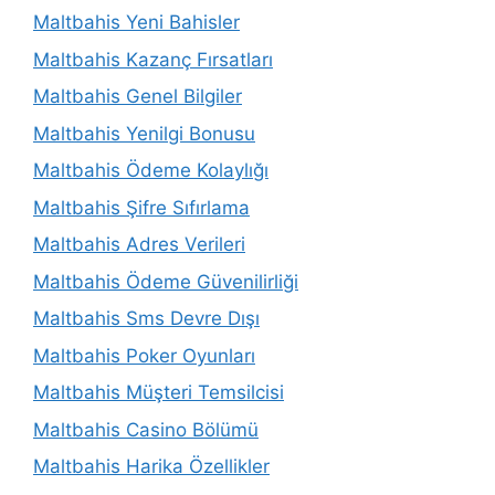
Maltbahis Yeni Bahisler
Maltbahis Kazanç Fırsatları
Maltbahis Genel Bilgiler
Maltbahis Yenilgi Bonusu
Maltbahis Ödeme Kolaylığı
Maltbahis Şifre Sıfırlama
Maltbahis Adres Verileri
Maltbahis Ödeme Güvenilirliği
Maltbahis Sms Devre Dışı
Maltbahis Poker Oyunları
Maltbahis Müşteri Temsilcisi
Maltbahis Casino Bölümü
Maltbahis Harika Özellikler