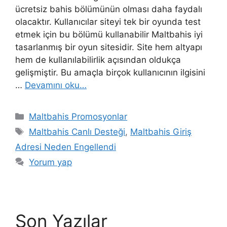
ücretsiz bahis bölümünün olması daha faydalı
olacaktır. Kullanıcılar siteyi tek bir oyunda test
etmek için bu bölümü kullanabilir Maltbahis iyi
tasarlanmış bir oyun sitesidir. Site hem altyapı
hem de kullanılabilirlik açısından oldukça
gelişmiştir. Bu amaçla birçok kullanıcının ilgisini
…
Devamını oku…
Kategoriler
Maltbahis Promosyonlar
Etiketler
Maltbahis Canlı Desteği
,
Maltbahis Giriş
Adresi Neden Engellendi
Yorum yap
Son Yazılar