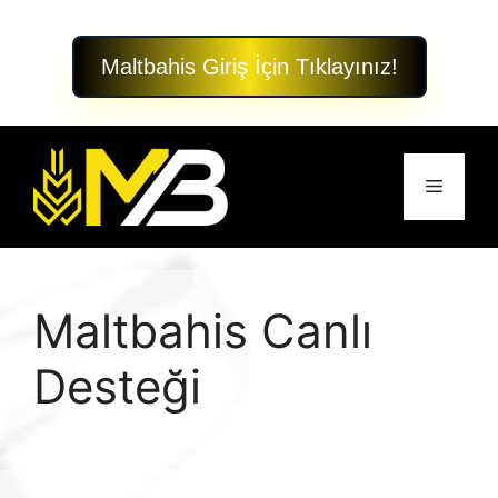
Maltbahis Giriş İçin Tıklayınız!
İçeriğe
atla
Menü
Maltbahis Canlı
Desteği