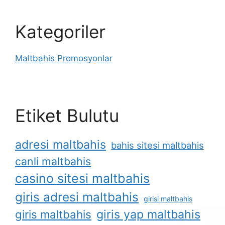
Kategoriler
Maltbahis Promosyonlar
Etiket Bulutu
adresi maltbahis
bahis sitesi maltbahis
canli maltbahis
casino sitesi maltbahis
giris adresi maltbahis
girisi maltbahis
giris yap maltbahis
giris maltbahis