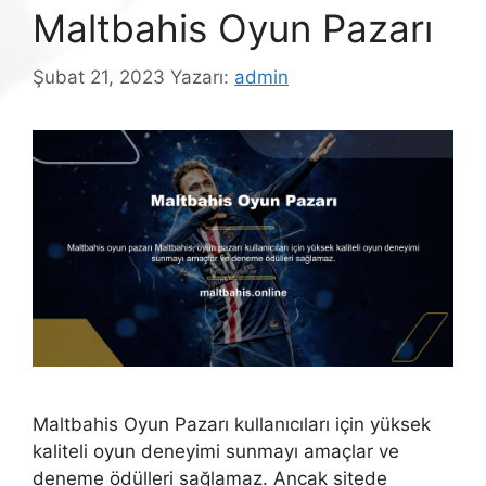
Maltbahis Oyun Pazarı
Şubat 21, 2023
Yazarı:
admin
Maltbahis Oyun Pazarı kullanıcıları için yüksek
kaliteli oyun deneyimi sunmayı amaçlar ve
deneme ödülleri sağlamaz. Ancak sitede