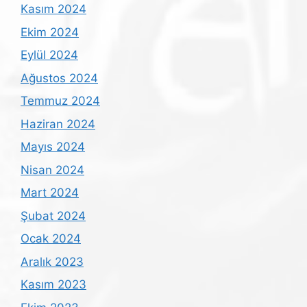
Kasım 2024
Ekim 2024
Eylül 2024
Ağustos 2024
Temmuz 2024
Haziran 2024
Mayıs 2024
Nisan 2024
Mart 2024
Şubat 2024
Ocak 2024
Aralık 2023
Kasım 2023