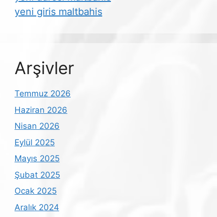
yeni giris maltbahis
Arşivler
Temmuz 2026
Haziran 2026
Nisan 2026
Eylül 2025
Mayıs 2025
Şubat 2025
Ocak 2025
Aralık 2024