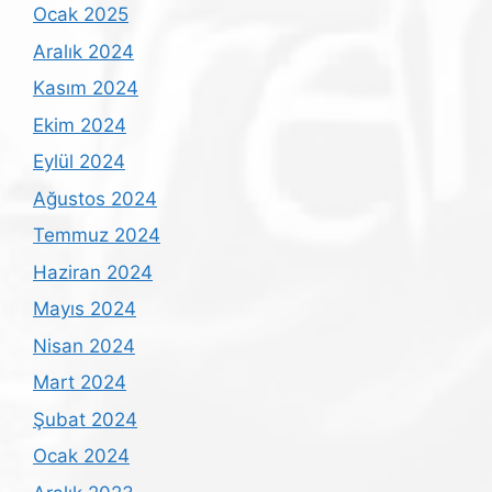
Ocak 2025
Aralık 2024
Kasım 2024
Ekim 2024
Eylül 2024
Ağustos 2024
Temmuz 2024
Haziran 2024
Mayıs 2024
Nisan 2024
Mart 2024
Şubat 2024
Ocak 2024