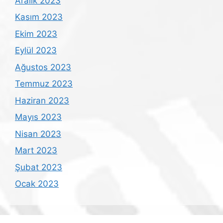
Aralık 2023
Kasım 2023
Ekim 2023
Eylül 2023
Ağustos 2023
Temmuz 2023
Haziran 2023
Mayıs 2023
Nisan 2023
Mart 2023
Şubat 2023
Ocak 2023