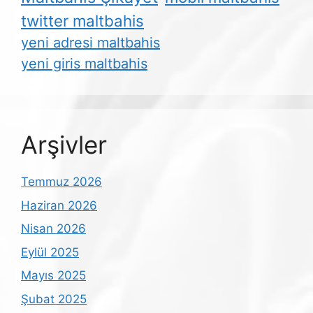
twitter maltbahis
yeni adresi maltbahis
yeni giris maltbahis
Arşivler
Temmuz 2026
Haziran 2026
Nisan 2026
Eylül 2025
Mayıs 2025
Şubat 2025