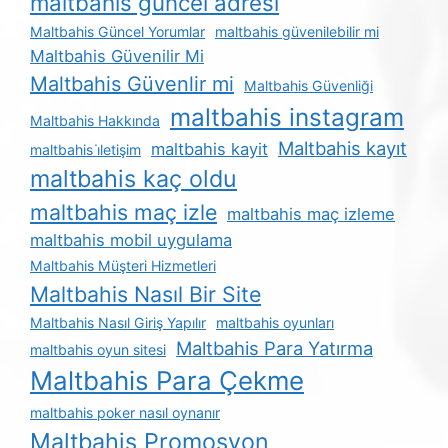
maltbahis güncel adresi
Maltbahis Güncel Yorumlar
maltbahis güvenilebilir mi
Maltbahis Güvenilir Mi
Maltbahis Güvenlir mi
Maltbahis Güvenliği
maltbahis instagram
Maltbahis Hakkında
Maltbahis kayıt
maltbahis kayit
maltbahis i̇letişim
maltbahis kaç oldu
maltbahis maç izle
maltbahis maç izleme
maltbahis mobil uygulama
Maltbahis Müşteri Hizmetleri
Maltbahis Nasıl Bir Site
Maltbahis Nasıl Giriş Yapılır
maltbahis oyunları
Maltbahis Para Yatırma
maltbahis oyun sitesi
Maltbahis Para Çekme
maltbahis poker nasıl oynanır
Maltbahis Promosyon