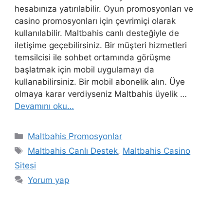
hesabınıza yatırılabilir. Oyun promosyonları ve
casino promosyonları için çevrimiçi olarak
kullanılabilir. Maltbahis canlı desteğiyle de
iletişime geçebilirsiniz. Bir müşteri hizmetleri
temsilcisi ile sohbet ortamında görüşme
başlatmak için mobil uygulamayı da
kullanabilirsiniz. Bir mobil abonelik alın. Üye
olmaya karar verdiyseniz Maltbahis üyelik …
Devamını oku…
Kategoriler
Maltbahis Promosyonlar
Etiketler
Maltbahis Canlı Destek
,
Maltbahis Casino
Sitesi
Yorum yap