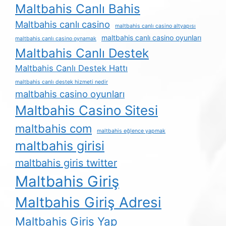
Maltbahis Canlı Bahis
Maltbahis canlı casino
maltbahis canlı casino altyapısı
maltbahis canlı casino oyunları
maltbahis canlı casino oynamak
Maltbahis Canlı Destek
Maltbahis Canlı Destek Hattı
maltbahis canlı destek hizmeti nedir
maltbahis casino oyunları
Maltbahis Casino Sitesi
maltbahis com
maltbahis eğlence yapmak
maltbahis girisi
maltbahis giris twitter
Maltbahis Giriş
Maltbahis Giriş Adresi
Maltbahis Giriş Yap