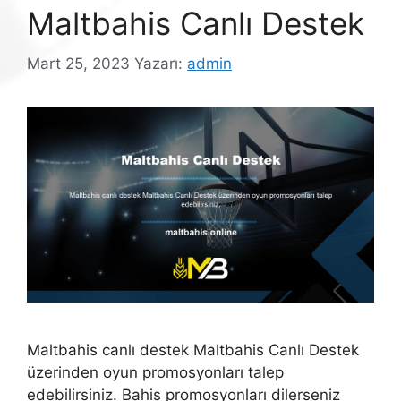
Maltbahis Canlı Destek
Mart 25, 2023
Yazarı:
admin
Maltbahis canlı destek Maltbahis Canlı Destek
üzerinden oyun promosyonları talep
edebilirsiniz. Bahis promosyonları dilerseniz