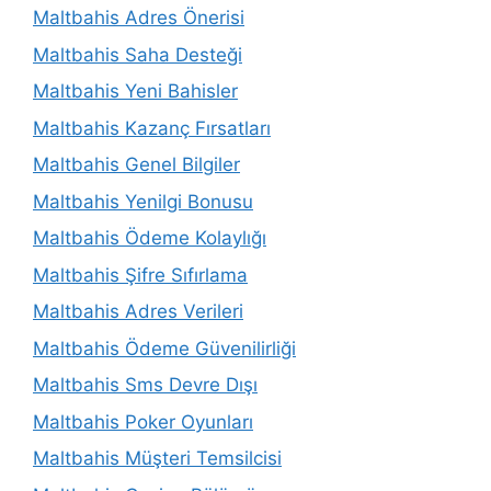
Maltbahis Adres Önerisi
Maltbahis Saha Desteği
Maltbahis Yeni Bahisler
Maltbahis Kazanç Fırsatları
Maltbahis Genel Bilgiler
Maltbahis Yenilgi Bonusu
Maltbahis Ödeme Kolaylığı
Maltbahis Şifre Sıfırlama
Maltbahis Adres Verileri
Maltbahis Ödeme Güvenilirliği
Maltbahis Sms Devre Dışı
Maltbahis Poker Oyunları
Maltbahis Müşteri Temsilcisi