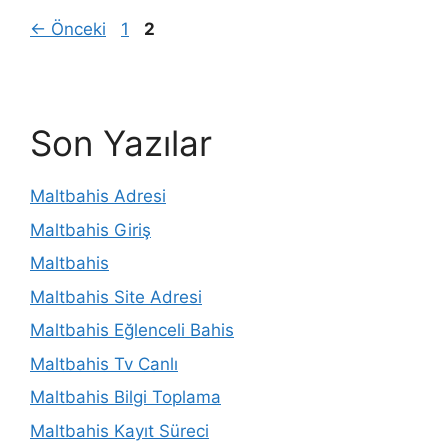
Sayfa
Sayfa
←
Önceki
1
2
Son Yazılar
Maltbahis Adresi
Maltbahis Giriş
Maltbahis
Maltbahis Site Adresi
Maltbahis Eğlenceli Bahis
Maltbahis Tv Canlı
Maltbahis Bilgi Toplama
Maltbahis Kayıt Süreci