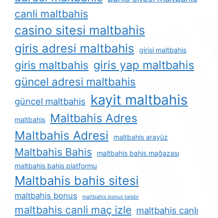
canli maltbahis
casino sitesi maltbahis
giris adresi maltbahis
girisi maltbahis
giris yap maltbahis
giris maltbahis
güncel adresi maltbahis
kayit maltbahis
güncel maltbahis
Maltbahis Adres
maltbahis
Maltbahis Adresi
maltbahis arayüz
Maltbahis Bahis
maltbahis bahis mağazası
maltbahis bahis platformu
Maltbahis bahis sitesi
maltbahis bonus
maltbahis bonus talebi
maltbahis canli maç izle
maltbahis canlı