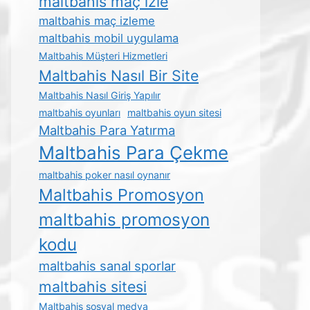
maltbahis maç izle
maltbahis maç izleme
maltbahis mobil uygulama
Maltbahis Müşteri Hizmetleri
Maltbahis Nasıl Bir Site
Maltbahis Nasıl Giriş Yapılır
maltbahis oyunları
maltbahis oyun sitesi
Maltbahis Para Yatırma
Maltbahis Para Çekme
maltbahis poker nasıl oynanır
Maltbahis Promosyon
maltbahis promosyon
kodu
maltbahis sanal sporlar
maltbahis sitesi
Maltbahis sosyal medya