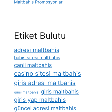
Maltbahis Promosyonlar
Etiket Bulutu
adresi maltbahis
bahis sitesi maltbahis
canli maltbahis
casino sitesi maltbahis
giris adresi maltbahis
giris maltbahis
girisi maltbahis
giris yap maltbahis
güncel adresi maltbahis