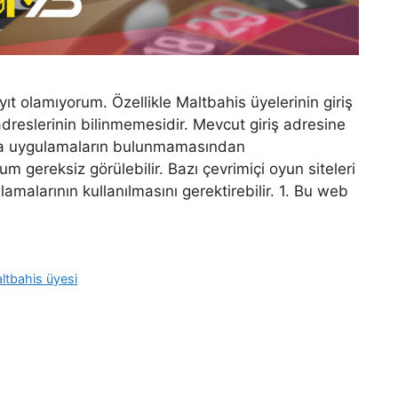
ıt olamıyorum. Özellikle Maltbahis üyelerinin giriş
reslerinin bilinmemesidir. Mevcut giriş adresine
veya uygulamaların bulunmamasından
m gereksiz görülebilir. Bazı çevrimiçi oyun siteleri
amalarının kullanılmasını gerektirebilir. 1. Bu web
ltbahis üyesi