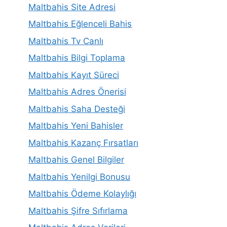
Maltbahis Site Adresi
Maltbahis Eğlenceli Bahis
Maltbahis Tv Canlı
Maltbahis Bilgi Toplama
Maltbahis Kayıt Süreci
Maltbahis Adres Önerisi
Maltbahis Saha Desteği
Maltbahis Yeni Bahisler
Maltbahis Kazanç Fırsatları
Maltbahis Genel Bilgiler
Maltbahis Yenilgi Bonusu
Maltbahis Ödeme Kolaylığı
Maltbahis Şifre Sıfırlama