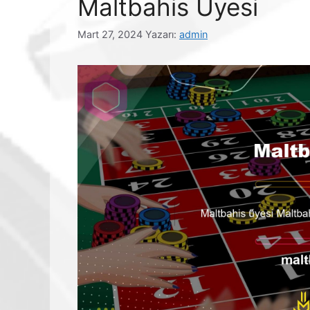
Maltbahis Üyesi
Mart 27, 2024
Yazarı:
admin