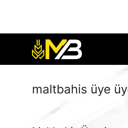
İçeriğe
atla
maltbahis üye üy