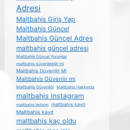
Adresi
Maltbahis Giriş Yap
Maltbahis Güncel
Maltbahis Güncel Adres
maltbahis güncel adresi
Maltbahis Güncel Yorumlar
maltbahis güvenilebilir mi
Maltbahis Güvenilir Mi
Maltbahis Güvenlir mi
Maltbahis Güvenliği
Maltbahis Hakkında
maltbahis instagram
maltbahis kayit
maltbahis i̇letişim
Maltbahis kayıt
maltbahis kaç oldu