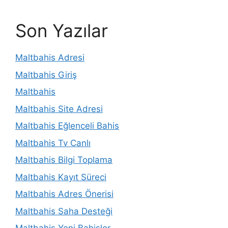
Son Yazılar
Maltbahis Adresi
Maltbahis Giriş
Maltbahis
Maltbahis Site Adresi
Maltbahis Eğlenceli Bahis
Maltbahis Tv Canlı
Maltbahis Bilgi Toplama
Maltbahis Kayıt Süreci
Maltbahis Adres Önerisi
Maltbahis Saha Desteği