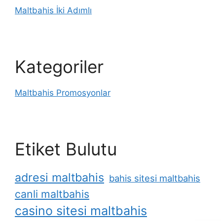
Maltbahis İki Adımlı
Kategoriler
Maltbahis Promosyonlar
Etiket Bulutu
adresi maltbahis
bahis sitesi maltbahis
canli maltbahis
casino sitesi maltbahis