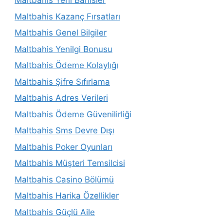
Maltbahis Yeni Bahisler
Maltbahis Kazanç Fırsatları
Maltbahis Genel Bilgiler
Maltbahis Yenilgi Bonusu
Maltbahis Ödeme Kolaylığı
Maltbahis Şifre Sıfırlama
Maltbahis Adres Verileri
Maltbahis Ödeme Güvenilirliği
Maltbahis Sms Devre Dışı
Maltbahis Poker Oyunları
Maltbahis Müşteri Temsilcisi
Maltbahis Casino Bölümü
Maltbahis Harika Özellikler
Maltbahis Güçlü Aile