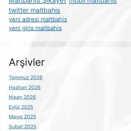
Maltbahis Şikayet
mobil maltbahis
twitter maltbahis
yeni adresi maltbahis
yeni giris maltbahis
Arşivler
Temmuz 2026
Haziran 2026
Nisan 2026
Eylül 2025
Mayıs 2025
Şubat 2025