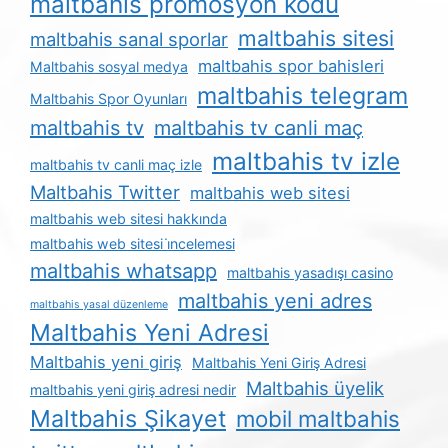
maltbahis promosyon kodu
maltbahis sitesi
maltbahis sanal sporlar
maltbahis spor bahisleri
Maltbahis sosyal medya
maltbahis telegram
Maltbahis Spor Oyunları
maltbahis tv
maltbahis tv canli maç
maltbahis tv izle
maltbahis tv canli maç izle
Maltbahis Twitter
maltbahis web sitesi
maltbahis web sitesi hakkında
maltbahis web sitesi i̇ncelemesi
maltbahis whatsapp
maltbahis yasadışı casino
maltbahis yeni adres
maltbahis yasal düzenleme
Maltbahis Yeni Adresi
Maltbahis yeni giriş
Maltbahis Yeni Giriş Adresi
Maltbahis üyelik
maltbahis yeni giriş adresi nedir
Maltbahis Şikayet
mobil maltbahis