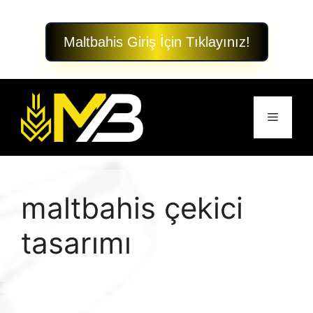
Maltbahis Giriş İçin Tıklayınız!
İçeriğe
atla
Menü
maltbahis çekici
tasarımı