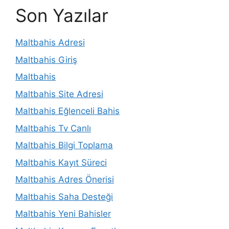
Son Yazılar
Maltbahis Adresi
Maltbahis Giriş
Maltbahis
Maltbahis Site Adresi
Maltbahis Eğlenceli Bahis
Maltbahis Tv Canlı
Maltbahis Bilgi Toplama
Maltbahis Kayıt Süreci
Maltbahis Adres Önerisi
Maltbahis Saha Desteği
Maltbahis Yeni Bahisler