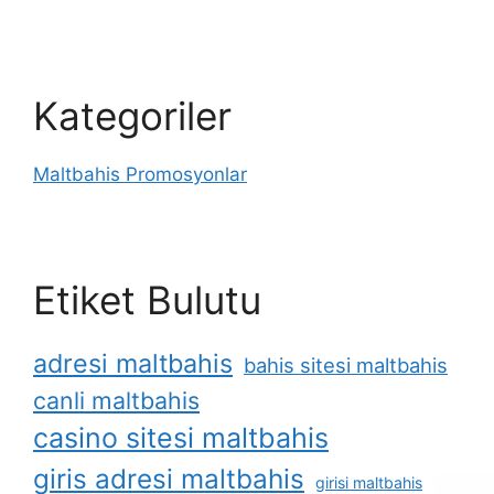
Kategoriler
Maltbahis Promosyonlar
Etiket Bulutu
adresi maltbahis
bahis sitesi maltbahis
canli maltbahis
casino sitesi maltbahis
giris adresi maltbahis
girisi maltbahis