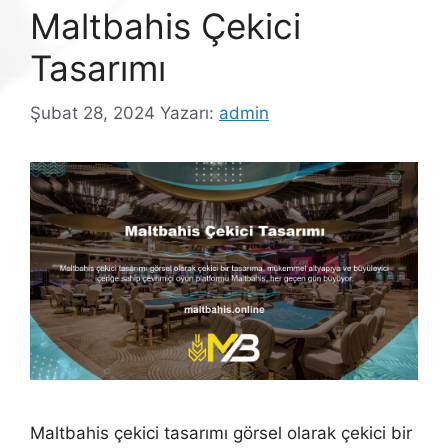
Maltbahis Çekici
Tasarımı
Şubat 28, 2024
Yazarı:
admin
Maltbahis çekici tasarımı görsel olarak çekici bir