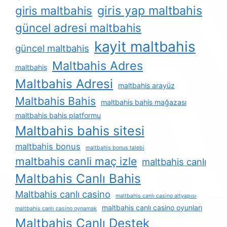
giris yap maltbahis
giris maltbahis
güncel adresi maltbahis
kayit maltbahis
güncel maltbahis
Maltbahis Adres
maltbahis
Maltbahis Adresi
maltbahis arayüz
Maltbahis Bahis
maltbahis bahis mağazası
maltbahis bahis platformu
Maltbahis bahis sitesi
maltbahis bonus
maltbahis bonus talebi
maltbahis canli maç izle
maltbahis canlı
Maltbahis Canlı Bahis
Maltbahis canlı casino
maltbahis canlı casino altyapısı
maltbahis canlı casino oyunları
maltbahis canlı casino oynamak
Maltbahis Canlı Destek