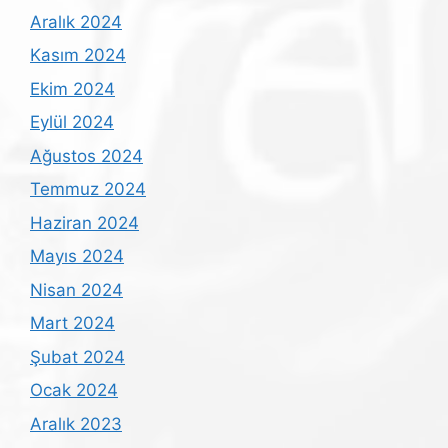
Aralık 2024
Kasım 2024
Ekim 2024
Eylül 2024
Ağustos 2024
Temmuz 2024
Haziran 2024
Mayıs 2024
Nisan 2024
Mart 2024
Şubat 2024
Ocak 2024
Aralık 2023