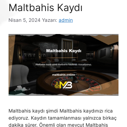
Maltbahis Kaydı
Nisan 5, 2024
Yazarı:
admin
Maltbahis kaydı şimdi Maltbahis kaydınızı rica
ediyoruz. Kaydın tamamlanması yalnızca birkaç
dakika sürer. Önemli olan mevcut Maltbahis