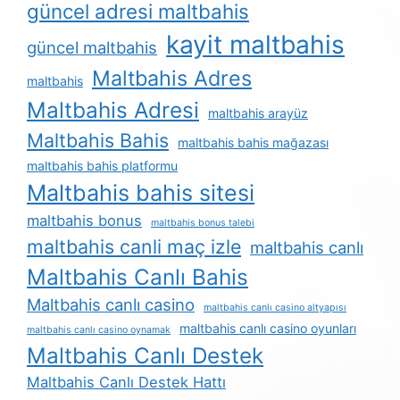
güncel adresi maltbahis
kayit maltbahis
güncel maltbahis
Maltbahis Adres
maltbahis
Maltbahis Adresi
maltbahis arayüz
Maltbahis Bahis
maltbahis bahis mağazası
maltbahis bahis platformu
Maltbahis bahis sitesi
maltbahis bonus
maltbahis bonus talebi
maltbahis canli maç izle
maltbahis canlı
Maltbahis Canlı Bahis
Maltbahis canlı casino
maltbahis canlı casino altyapısı
maltbahis canlı casino oyunları
maltbahis canlı casino oynamak
Maltbahis Canlı Destek
Maltbahis Canlı Destek Hattı