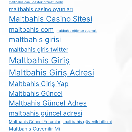
maltbahis canlı destek hizmeti nedir
maltbahis casino oyunları
Maltbahis Casino Sitesi
maltbahis com
maltbahis eğlence yapmak
maltbahis girisi
maltbahis giris twitter
Maltbahis Giriş
Maltbahis Giriş Adresi
Maltbahis Giriş Yap
Maltbahis Güncel
Maltbahis Güncel Adres
maltbahis güncel adresi
Maltbahis Güncel Yorumlar
maltbahis güvenilebilir mi
Maltbahis Güvenilir Mi