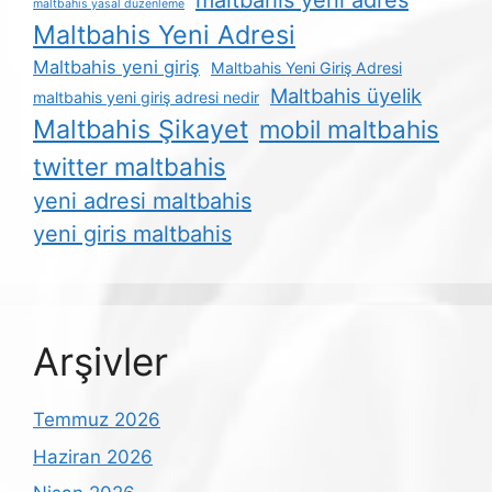
maltbahis yeni adres
maltbahis yasal düzenleme
Maltbahis Yeni Adresi
Maltbahis yeni giriş
Maltbahis Yeni Giriş Adresi
Maltbahis üyelik
maltbahis yeni giriş adresi nedir
Maltbahis Şikayet
mobil maltbahis
twitter maltbahis
yeni adresi maltbahis
yeni giris maltbahis
Arşivler
Temmuz 2026
Haziran 2026