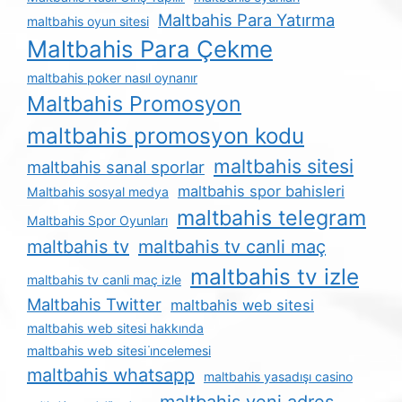
Maltbahis Para Yatırma
maltbahis oyun sitesi
Maltbahis Para Çekme
maltbahis poker nasıl oynanır
Maltbahis Promosyon
maltbahis promosyon kodu
maltbahis sitesi
maltbahis sanal sporlar
maltbahis spor bahisleri
Maltbahis sosyal medya
maltbahis telegram
Maltbahis Spor Oyunları
maltbahis tv
maltbahis tv canli maç
maltbahis tv izle
maltbahis tv canli maç izle
Maltbahis Twitter
maltbahis web sitesi
maltbahis web sitesi hakkında
maltbahis web sitesi i̇ncelemesi
maltbahis whatsapp
maltbahis yasadışı casino