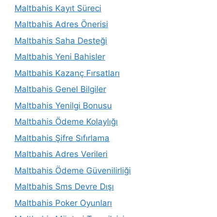
Maltbahis Kayıt Süreci
Maltbahis Adres Önerisi
Maltbahis Saha Desteği
Maltbahis Yeni Bahisler
Maltbahis Kazanç Fırsatları
Maltbahis Genel Bilgiler
Maltbahis Yenilgi Bonusu
Maltbahis Ödeme Kolaylığı
Maltbahis Şifre Sıfırlama
Maltbahis Adres Verileri
Maltbahis Ödeme Güvenilirliği
Maltbahis Sms Devre Dışı
Maltbahis Poker Oyunları