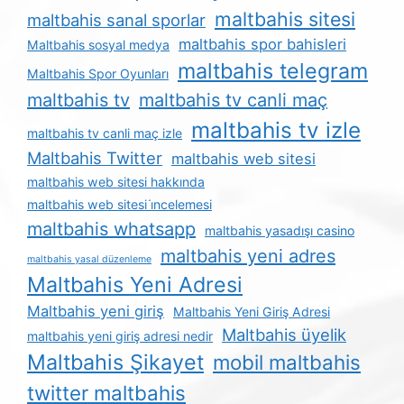
maltbahis sitesi
maltbahis sanal sporlar
maltbahis spor bahisleri
Maltbahis sosyal medya
maltbahis telegram
Maltbahis Spor Oyunları
maltbahis tv
maltbahis tv canli maç
maltbahis tv izle
maltbahis tv canli maç izle
Maltbahis Twitter
maltbahis web sitesi
maltbahis web sitesi hakkında
maltbahis web sitesi i̇ncelemesi
maltbahis whatsapp
maltbahis yasadışı casino
maltbahis yeni adres
maltbahis yasal düzenleme
Maltbahis Yeni Adresi
Maltbahis yeni giriş
Maltbahis Yeni Giriş Adresi
Maltbahis üyelik
maltbahis yeni giriş adresi nedir
Maltbahis Şikayet
mobil maltbahis
twitter maltbahis