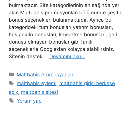
bulmaktadır. Site kategorilerinin en sağında yer
alan Maltbahis promosyonları bölümünde çeşitli
bonus seçenekleri bulunmaktadır. Ayrıca bu
kategorideki tüm bonusları yatırım bonusları,
hoş geldin bonusları, kaybetme bonusları, geri
dönüşü olmayan bonuslar gibi farklı
seçeneklerle Google’dan kolayca alabilirsiniz.
Sitenin destek …
Devamını oku…
Kategoriler
Maltbahis Promosyonlar
Etiketler
maltbahis eylemi
,
maltbahis girişi herkese
açık
,
maltbahis sitesi
Yorum yap