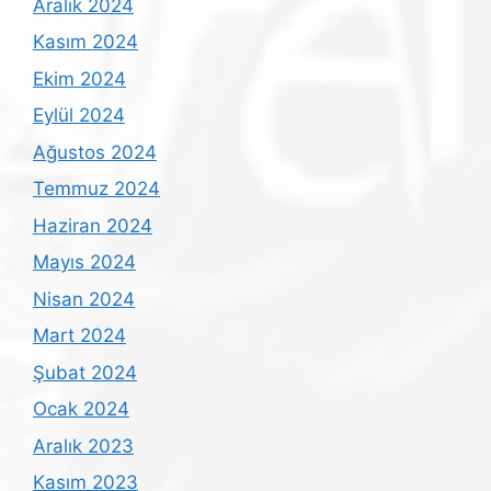
Aralık 2024
Kasım 2024
Ekim 2024
Eylül 2024
Ağustos 2024
Temmuz 2024
Haziran 2024
Mayıs 2024
Nisan 2024
Mart 2024
Şubat 2024
Ocak 2024
Aralık 2023
Kasım 2023