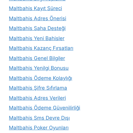
Maltbahis Kayıt Süreci
Maltbahis Adres Önerisi
Maltbahis Saha Desteği
Maltbahis Yeni Bahisler
Maltbahis Kazanç Fırsatları
Maltbahis Genel Bilgiler
Maltbahis Yenilgi Bonusu
Maltbahis Ödeme Kolaylığı
Maltbahis Şifre Sıfırlama
Maltbahis Adres Verileri
Maltbahis Ödeme Güvenilirliği
Maltbahis Sms Devre Dışı
Maltbahis Poker Oyunları