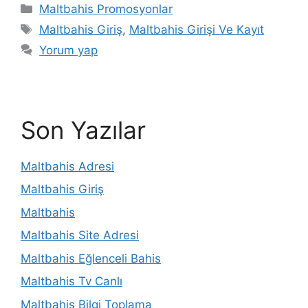
Kategoriler
Maltbahis Promosyonlar
Etiketler
Maltbahis Giriş
,
Maltbahis Girişi Ve Kayıt
Yorum yap
Son Yazılar
Maltbahis Adresi
Maltbahis Giriş
Maltbahis
Maltbahis Site Adresi
Maltbahis Eğlenceli Bahis
Maltbahis Tv Canlı
Maltbahis Bilgi Toplama