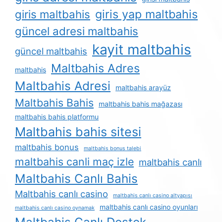
giris yap maltbahis
giris maltbahis
güncel adresi maltbahis
kayit maltbahis
güncel maltbahis
Maltbahis Adres
maltbahis
Maltbahis Adresi
maltbahis arayüz
Maltbahis Bahis
maltbahis bahis mağazası
maltbahis bahis platformu
Maltbahis bahis sitesi
maltbahis bonus
maltbahis bonus talebi
maltbahis canli maç izle
maltbahis canlı
Maltbahis Canlı Bahis
Maltbahis canlı casino
maltbahis canlı casino altyapısı
maltbahis canlı casino oyunları
maltbahis canlı casino oynamak