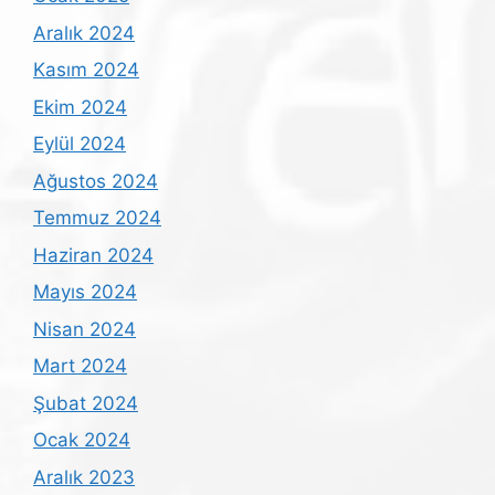
Aralık 2024
Kasım 2024
Ekim 2024
Eylül 2024
Ağustos 2024
Temmuz 2024
Haziran 2024
Mayıs 2024
Nisan 2024
Mart 2024
Şubat 2024
Ocak 2024
Aralık 2023