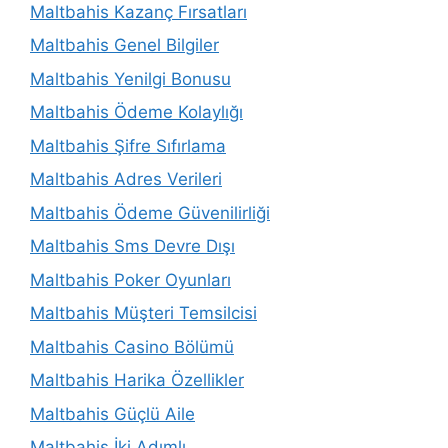
Maltbahis Kazanç Fırsatları
Maltbahis Genel Bilgiler
Maltbahis Yenilgi Bonusu
Maltbahis Ödeme Kolaylığı
Maltbahis Şifre Sıfırlama
Maltbahis Adres Verileri
Maltbahis Ödeme Güvenilirliği
Maltbahis Sms Devre Dışı
Maltbahis Poker Oyunları
Maltbahis Müşteri Temsilcisi
Maltbahis Casino Bölümü
Maltbahis Harika Özellikler
Maltbahis Güçlü Aile
Maltbahis İki Adımlı