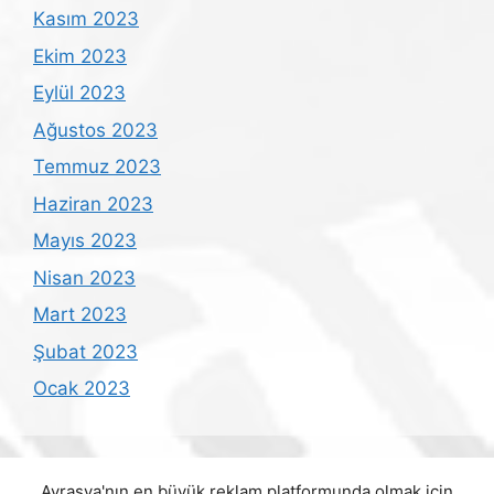
Kasım 2023
Ekim 2023
Eylül 2023
Ağustos 2023
Temmuz 2023
Haziran 2023
Mayıs 2023
Nisan 2023
Mart 2023
Şubat 2023
Ocak 2023
Avrasya'nın en büyük reklam platformunda olmak için