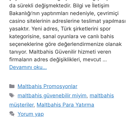
da sürekli değişmektedir. Bilgi ve İletişim
Bakanlığı’nın yaptırımları nedeniyle, çevrimiçi
casino sitelerinin adreslerine teslimat yapılması
yasaktır. Yeni adres, Türk şirketlerini spor
kategorisine, sanal oyunlara ve canlı bahis
seçeneklerine göre değerlendirmenize olanak
tanıyor. Maltbahis Güvenilir hizmeti veren
firmaların adres değişiklikleri, mevcut …
Devamını oku…
Kategoriler
Maltbahis Promosyonlar
Etiketler
maltbahis güvenebilir miyim
,
maltbahis
müşteriler
,
Maltbahis Para Yatırma
Yorum yap