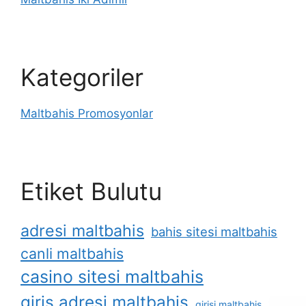
Kategoriler
Maltbahis Promosyonlar
Etiket Bulutu
adresi maltbahis
bahis sitesi maltbahis
canli maltbahis
casino sitesi maltbahis
giris adresi maltbahis
girisi maltbahis