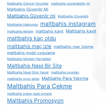
Maltbahis Güncel Yorumlar
maltbahis güvenilebilir mi
Maltbahis Güvenilir Mi
Maltbahis Güvenlir mi
Maltbahis Güvenliği
maltbahis instagram
Maltbahis Hakkında
Maltbahis kayıt
maltbahis kayit
maltbahis i̇letişim
maltbahis kaç oldu
maltbahis maç izle
maltbahis maç izleme
maltbahis mobil uygulama
Maltbahis Müşteri Hizmetleri
Maltbahis Nasıl Bir Site
Maltbahis Nasıl Giriş Yapılır
maltbahis oyunları
Maltbahis Para Yatırma
maltbahis oyun sitesi
Maltbahis Para Çekme
maltbahis poker nasıl oynanır
Maltbahis Promosyon