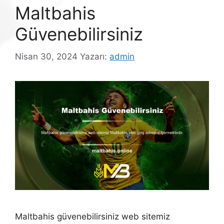
Maltbahis
Güvenebilirsiniz
Nisan 30, 2024
Yazarı:
admin
Maltbahis güvenebilirsiniz web sitemiz