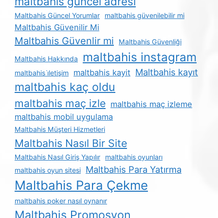
maltbahis güncel adresi
Maltbahis Güncel Yorumlar
maltbahis güvenilebilir mi
Maltbahis Güvenilir Mi
Maltbahis Güvenlir mi
Maltbahis Güvenliği
maltbahis instagram
Maltbahis Hakkında
Maltbahis kayıt
maltbahis kayit
maltbahis i̇letişim
maltbahis kaç oldu
maltbahis maç izle
maltbahis maç izleme
maltbahis mobil uygulama
Maltbahis Müşteri Hizmetleri
Maltbahis Nasıl Bir Site
Maltbahis Nasıl Giriş Yapılır
maltbahis oyunları
Maltbahis Para Yatırma
maltbahis oyun sitesi
Maltbahis Para Çekme
maltbahis poker nasıl oynanır
Maltbahis Promosyon