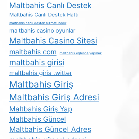
Maltbahis Canlı Destek
Maltbahis Canlı Destek Hattı
maltbahis canlı destek hizmeti nedir
maltbahis casino oyunları
Maltbahis Casino Sitesi
maltbahis com
maltbahis eğlence yapmak
maltbahis girisi
maltbahis giris twitter
Maltbahis Giriş
Maltbahis Giriş Adresi
Maltbahis Giriş Yap
Maltbahis Güncel
Maltbahis Güncel Adres