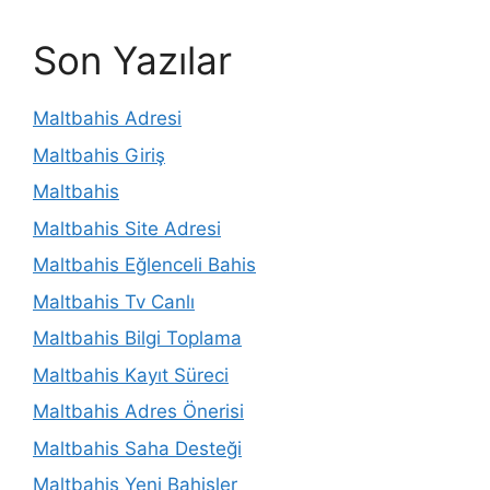
Son Yazılar
Maltbahis Adresi
Maltbahis Giriş
Maltbahis
Maltbahis Site Adresi
Maltbahis Eğlenceli Bahis
Maltbahis Tv Canlı
Maltbahis Bilgi Toplama
Maltbahis Kayıt Süreci
Maltbahis Adres Önerisi
Maltbahis Saha Desteği
Maltbahis Yeni Bahisler