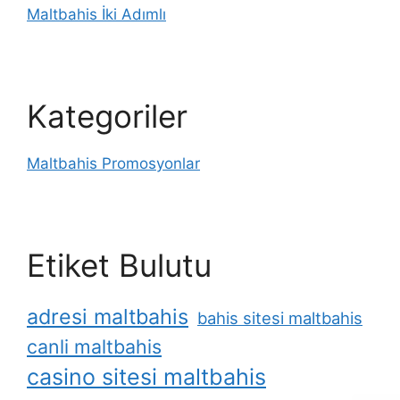
Maltbahis İki Adımlı
Kategoriler
Maltbahis Promosyonlar
Etiket Bulutu
adresi maltbahis
bahis sitesi maltbahis
canli maltbahis
casino sitesi maltbahis