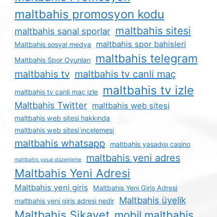
maltbahis promosyon kodu
maltbahis sitesi
maltbahis sanal sporlar
maltbahis spor bahisleri
Maltbahis sosyal medya
maltbahis telegram
Maltbahis Spor Oyunları
maltbahis tv
maltbahis tv canli maç
maltbahis tv izle
maltbahis tv canli maç izle
Maltbahis Twitter
maltbahis web sitesi
maltbahis web sitesi hakkında
maltbahis web sitesi i̇ncelemesi
maltbahis whatsapp
maltbahis yasadışı casino
maltbahis yeni adres
maltbahis yasal düzenleme
Maltbahis Yeni Adresi
Maltbahis yeni giriş
Maltbahis Yeni Giriş Adresi
Maltbahis üyelik
maltbahis yeni giriş adresi nedir
Maltbahis Şikayet
mobil maltbahis