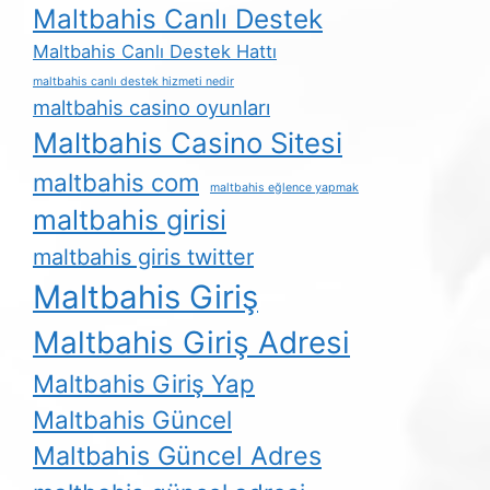
Maltbahis Canlı Destek
Maltbahis Canlı Destek Hattı
maltbahis canlı destek hizmeti nedir
maltbahis casino oyunları
Maltbahis Casino Sitesi
maltbahis com
maltbahis eğlence yapmak
maltbahis girisi
maltbahis giris twitter
Maltbahis Giriş
Maltbahis Giriş Adresi
Maltbahis Giriş Yap
Maltbahis Güncel
Maltbahis Güncel Adres