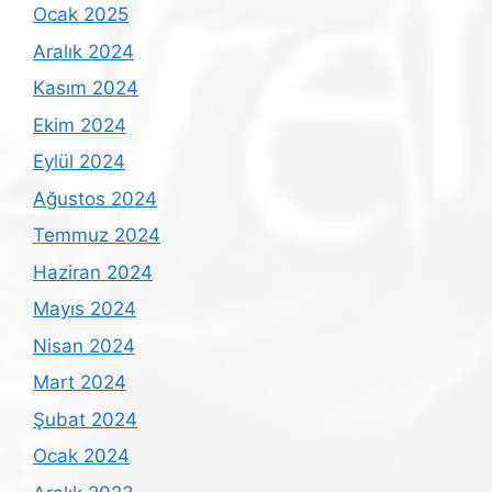
Ocak 2025
Aralık 2024
Kasım 2024
Ekim 2024
Eylül 2024
Ağustos 2024
Temmuz 2024
Haziran 2024
Mayıs 2024
Nisan 2024
Mart 2024
Şubat 2024
Ocak 2024