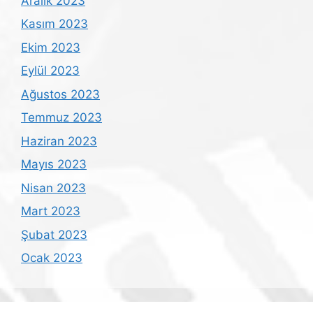
Aralık 2023
Kasım 2023
Ekim 2023
Eylül 2023
Ağustos 2023
Temmuz 2023
Haziran 2023
Mayıs 2023
Nisan 2023
Mart 2023
Şubat 2023
Ocak 2023