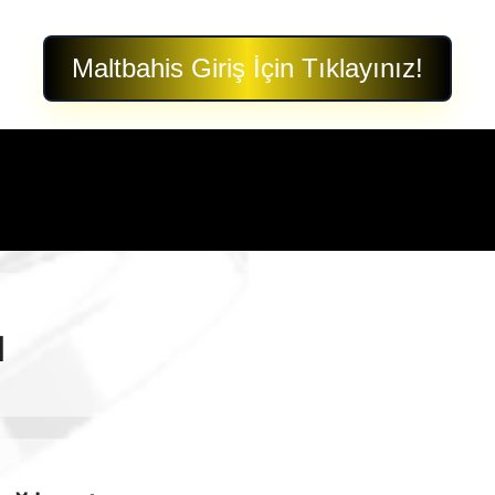
Maltbahis Giriş İçin Tıklayınız!
ı