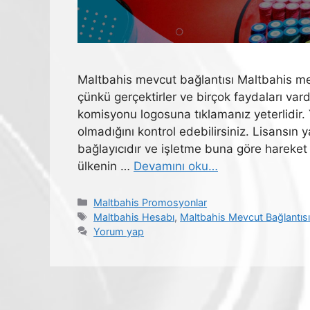
Maltbahis mevcut bağlantısı Maltbahis mevc
çünkü gerçektirler ve birçok faydaları var
komisyonu logosuna tıklamanız yeterlidir. 
olmadığını kontrol edebilirsiniz. Lisansın 
bağlayıcıdır ve işletme buna göre harek
ülkenin …
Devamını oku…
Kategoriler
Maltbahis Promosyonlar
Etiketler
Maltbahis Hesabı
,
Maltbahis Mevcut Bağlantıs
Yorum yap