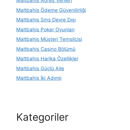
Maltbahis Adres Verileri
Maltbahis Ödeme Güvenilirliği
Maltbahis Sms Devre Dışı
Maltbahis Poker Oyunları
Maltbahis Müşteri Temsilcisi
Maltbahis Casino Bölümü
Maltbahis Harika Özellikler
Maltbahis Güçlü Aile
Maltbahis İki Adımlı
Kategoriler