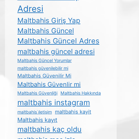
Adresi
Maltbahis Giriş Yap
Maltbahis Güncel
Maltbahis Güncel Adres
maltbahis güncel adresi
Maltbahis Güncel Yorumlar
maltbahis güvenilebilir mi
Maltbahis Güvenilir Mi
Maltbahis Güvenlir mi
Maltbahis Güvenliği
Maltbahis Hakkında
maltbahis instagram
maltbahis kayit
maltbahis i̇letişim
Maltbahis kayıt
maltbahis kaç oldu