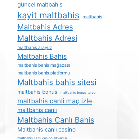
güncel maltbahis
kayit maltbahis
maltbahis
Maltbahis Adres
Maltbahis Adresi
maltbahis arayüz
Maltbahis Bahis
maltbahis bahis mağazası
maltbahis bahis platformu
Maltbahis bahis sitesi
maltbahis bonus
maltbahis bonus talebi
maltbahis canli maç izle
maltbahis canlı
Maltbahis Canlı Bahis
Maltbahis canlı casino
maltbahis canlı casino altyapısı