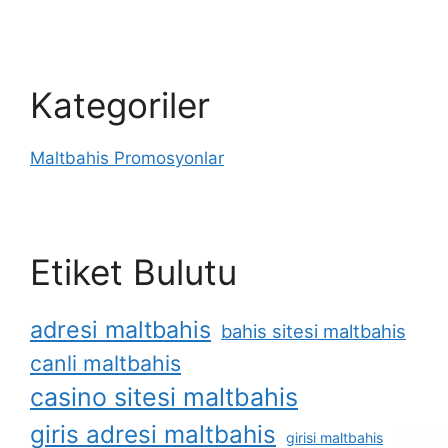
Kategoriler
Maltbahis Promosyonlar
Etiket Bulutu
adresi maltbahis
bahis sitesi maltbahis
canli maltbahis
casino sitesi maltbahis
giris adresi maltbahis
girisi maltbahis