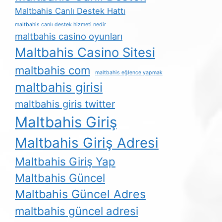
Maltbahis Canlı Destek Hattı
maltbahis canlı destek hizmeti nedir
maltbahis casino oyunları
Maltbahis Casino Sitesi
maltbahis com
maltbahis eğlence yapmak
maltbahis girisi
maltbahis giris twitter
Maltbahis Giriş
Maltbahis Giriş Adresi
Maltbahis Giriş Yap
Maltbahis Güncel
Maltbahis Güncel Adres
maltbahis güncel adresi