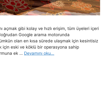
nı açmak gibi kolay ve hızlı erişim, tüm üyeleri içeri
ısı doğrudan Google arama motorunda
ümkün olan en kısa sürede ulaşmak için kesintisiz
için eski ve köklü bir operasyona sahip
ormuna ek …
Devamını oku…