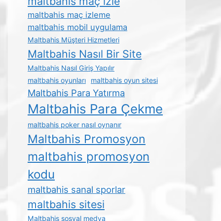
maltbahis maç izle
maltbahis maç izleme
maltbahis mobil uygulama
Maltbahis Müşteri Hizmetleri
Maltbahis Nasıl Bir Site
Maltbahis Nasıl Giriş Yapılır
maltbahis oyunları
maltbahis oyun sitesi
Maltbahis Para Yatırma
Maltbahis Para Çekme
maltbahis poker nasıl oynanır
Maltbahis Promosyon
maltbahis promosyon
kodu
maltbahis sanal sporlar
maltbahis sitesi
Maltbahis sosyal medya