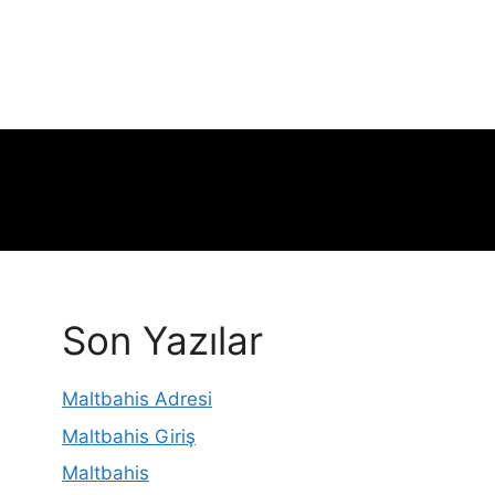
Son Yazılar
Maltbahis Adresi
Maltbahis Giriş
Maltbahis