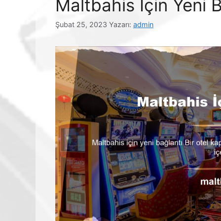
Maltbahis İçin Yeni 
Şubat 25, 2023
Yazarı:
admin