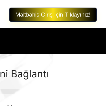
Maltbahis Giriş İçin Tıklayınız!
ni Bağlantı