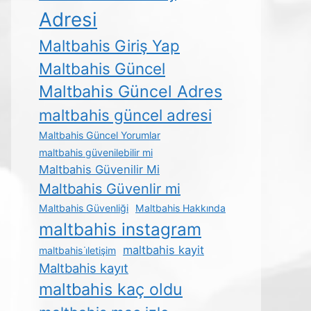
Adresi
Maltbahis Giriş Yap
Maltbahis Güncel
Maltbahis Güncel Adres
maltbahis güncel adresi
Maltbahis Güncel Yorumlar
maltbahis güvenilebilir mi
Maltbahis Güvenilir Mi
Maltbahis Güvenlir mi
Maltbahis Güvenliği
Maltbahis Hakkında
maltbahis instagram
maltbahis kayit
maltbahis i̇letişim
Maltbahis kayıt
maltbahis kaç oldu