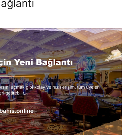
Bağlantı