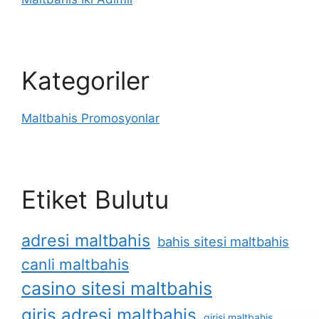
Kategoriler
Maltbahis Promosyonlar
Etiket Bulutu
adresi maltbahis
bahis sitesi maltbahis
canli maltbahis
casino sitesi maltbahis
giris adresi maltbahis
girisi maltbahis