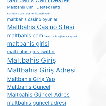
Maltbahis Canlı Destek
Maltbahis Canlı Destek Hattı
maltbahis canlı destek hizmeti nedir
maltbahis casino oyunları
Maltbahis Casino Sitesi
maltbahis com
maltbahis eğlence yapmak
maltbahis girisi
maltbahis giris twitter
Maltbahis Giriş
Maltbahis Giriş Adresi
Maltbahis Giriş Yap
Maltbahis Güncel
Maltbahis Güncel Adres
maltbahis güncel adresi