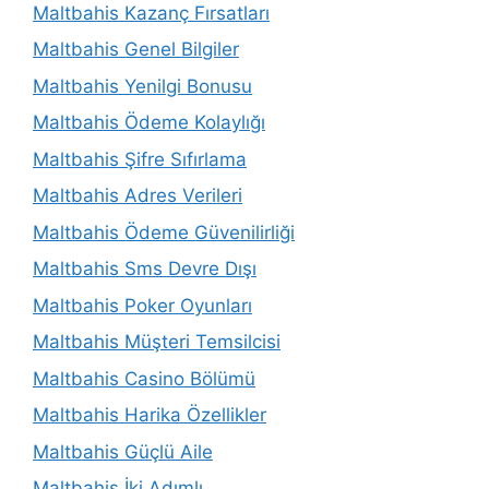
Maltbahis Kazanç Fırsatları
Maltbahis Genel Bilgiler
Maltbahis Yenilgi Bonusu
Maltbahis Ödeme Kolaylığı
Maltbahis Şifre Sıfırlama
Maltbahis Adres Verileri
Maltbahis Ödeme Güvenilirliği
Maltbahis Sms Devre Dışı
Maltbahis Poker Oyunları
Maltbahis Müşteri Temsilcisi
Maltbahis Casino Bölümü
Maltbahis Harika Özellikler
Maltbahis Güçlü Aile
Maltbahis İki Adımlı