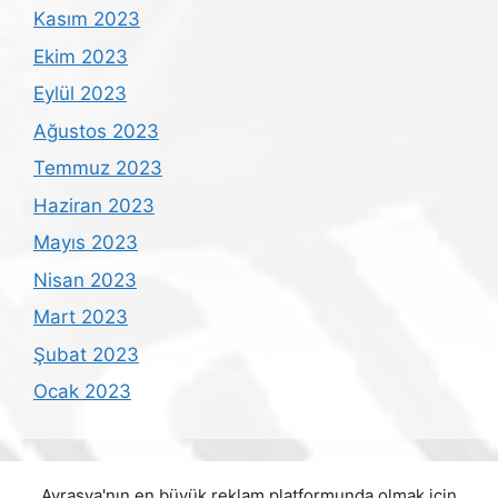
Kasım 2023
Ekim 2023
Eylül 2023
Ağustos 2023
Temmuz 2023
Haziran 2023
Mayıs 2023
Nisan 2023
Mart 2023
Şubat 2023
Ocak 2023
Avrasya'nın en büyük reklam platformunda olmak için