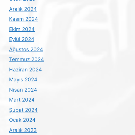
Aralık 2024
Kasım 2024
Ekim 2024
Eylül 2024
Ağustos 2024
Temmuz 2024
Haziran 2024
Mayıs 2024
Nisan 2024
Mart 2024
Şubat 2024
Ocak 2024
Aralık 2023