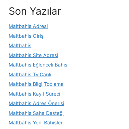
Son Yazılar
Maltbahis Adresi
Maltbahis Giriş
Maltbahis
Maltbahis Site Adresi
Maltbahis Eğlenceli Bahis
Maltbahis Tv Canlı
Maltbahis Bilgi Toplama
Maltbahis Kayıt Süreci
Maltbahis Adres Önerisi
Maltbahis Saha Desteği
Maltbahis Yeni Bahisler