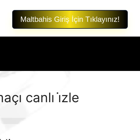
Maltbahis Giriş İçin Tıklayınız!
çı canlı i̇zle