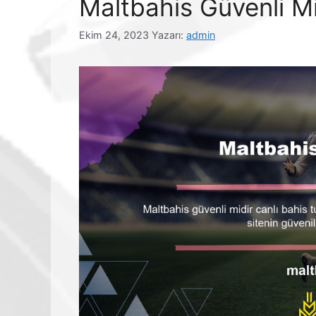
Maltbahis Güvenli Mi
Ekim 24, 2023
Yazarı:
admin