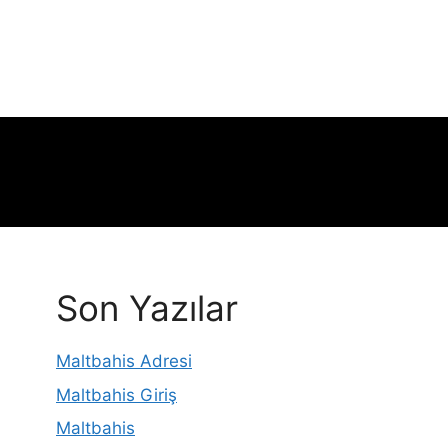
Son Yazılar
Maltbahis Adresi
Maltbahis Giriş
Maltbahis