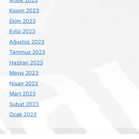
Aralık 2023
Kasım 2023
Ekim 2023
Eylül 2023
Ağustos 2023
Temmuz 2023
Haziran 2023
Mayıs 2023
Nisan 2023
Mart 2023
Şubat 2023
Ocak 2023