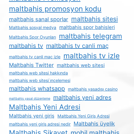
maltbahis promosyon kodu
maltbahis sitesi
maltbahis sanal sporlar
maltbahis spor bahisleri
Maltbahis sosyal medya
maltbahis telegram
Maltbahis Spor Oyunları
maltbahis tv
maltbahis tv canli maç
maltbahis tv izle
maltbahis tv canli maç izle
Maltbahis Twitter
maltbahis web sitesi
maltbahis web sitesi hakkında
maltbahis web sitesi i̇ncelemesi
maltbahis whatsapp
maltbahis yasadışı casino
maltbahis yeni adres
maltbahis yasal düzenleme
Maltbahis Yeni Adresi
Maltbahis yeni giriş
Maltbahis Yeni Giriş Adresi
Maltbahis üyelik
maltbahis yeni giriş adresi nedir
Maltbahis Şikayet
mobil maltbahis