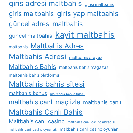
giris adresi maltbahis
girisi maltbahis
giris yap maltbahis
giris maltbahis
güncel adresi maltbahis
kayit maltbahis
güncel maltbahis
Maltbahis Adres
maltbahis
Maltbahis Adresi
maltbahis arayüz
Maltbahis Bahis
maltbahis bahis mağazası
maltbahis bahis platformu
Maltbahis bahis sitesi
maltbahis bonus
maltbahis bonus talebi
maltbahis canli maç izle
maltbahis canlı
Maltbahis Canlı Bahis
Maltbahis canlı casino
maltbahis canlı casino altyapısı
maltbahis canlı casino oyunları
maltbahis canlı casino oynamak