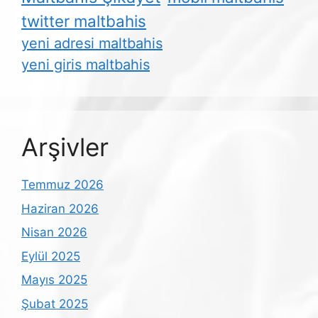
twitter maltbahis
yeni adresi maltbahis
yeni giris maltbahis
Arşivler
Temmuz 2026
Haziran 2026
Nisan 2026
Eylül 2025
Mayıs 2025
Şubat 2025