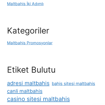
Maltbahis İki Adımlı
Kategoriler
Maltbahis Promosyonlar
Etiket Bulutu
adresi maltbahis
bahis sitesi maltbahis
canli maltbahis
casino sitesi maltbahis