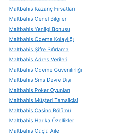
Maltbahis Kazanç Fırsatları
Maltbahis Genel Bilgiler
Maltbahis Yenilgi Bonusu
Maltbahis Ödeme Kolaylığı
Maltbahis Şifre Sıfırlama
Maltbahis Adres Verileri
Maltbahis Ödeme Güvenilirliği
Maltbahis Sms Devre Dışı
Maltbahis Poker Oyunları
Maltbahis Müşteri Temsilcisi
Maltbahis Casino Bölümü
Maltbahis Harika Özellikler
Maltbahis Güçlü Aile