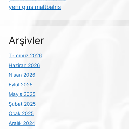
yeni giris maltbahis
Arşivler
Temmuz 2026
Haziran 2026
Nisan 2026
Eylül 2025
Mayıs 2025
Şubat 2025
Ocak 2025
Aralık 2024