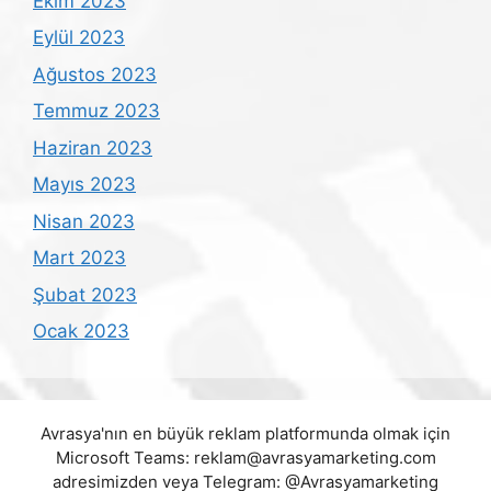
Ekim 2023
Eylül 2023
Ağustos 2023
Temmuz 2023
Haziran 2023
Mayıs 2023
Nisan 2023
Mart 2023
Şubat 2023
Ocak 2023
Avrasya'nın en büyük reklam platformunda olmak için
Microsoft Teams:
reklam@avrasyamarketing.com
adresimizden veya Telegram: @Avrasyamarketing