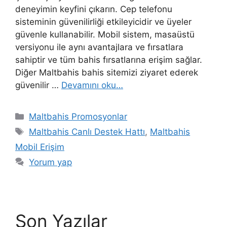
deneyimin keyfini çıkarın. Cep telefonu
sisteminin güvenilirliği etkileyicidir ve üyeler
güvenle kullanabilir. Mobil sistem, masaüstü
versiyonu ile aynı avantajlara ve fırsatlara
sahiptir ve tüm bahis fırsatlarına erişim sağlar.
Diğer Maltbahis bahis sitemizi ziyaret ederek
güvenilir …
Devamını oku…
Kategoriler
Maltbahis Promosyonlar
Etiketler
Maltbahis Canlı Destek Hattı
,
Maltbahis
Mobil Erişim
Yorum yap
Son Yazılar