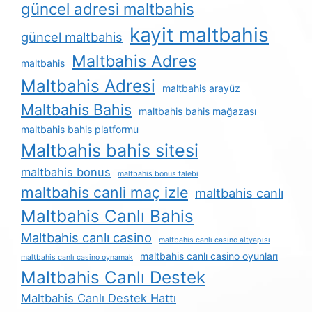
güncel adresi maltbahis
kayit maltbahis
güncel maltbahis
Maltbahis Adres
maltbahis
Maltbahis Adresi
maltbahis arayüz
Maltbahis Bahis
maltbahis bahis mağazası
maltbahis bahis platformu
Maltbahis bahis sitesi
maltbahis bonus
maltbahis bonus talebi
maltbahis canli maç izle
maltbahis canlı
Maltbahis Canlı Bahis
Maltbahis canlı casino
maltbahis canlı casino altyapısı
maltbahis canlı casino oyunları
maltbahis canlı casino oynamak
Maltbahis Canlı Destek
Maltbahis Canlı Destek Hattı