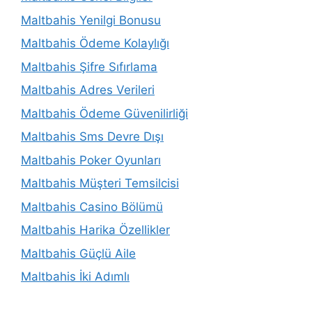
Maltbahis Yenilgi Bonusu
Maltbahis Ödeme Kolaylığı
Maltbahis Şifre Sıfırlama
Maltbahis Adres Verileri
Maltbahis Ödeme Güvenilirliği
Maltbahis Sms Devre Dışı
Maltbahis Poker Oyunları
Maltbahis Müşteri Temsilcisi
Maltbahis Casino Bölümü
Maltbahis Harika Özellikler
Maltbahis Güçlü Aile
Maltbahis İki Adımlı