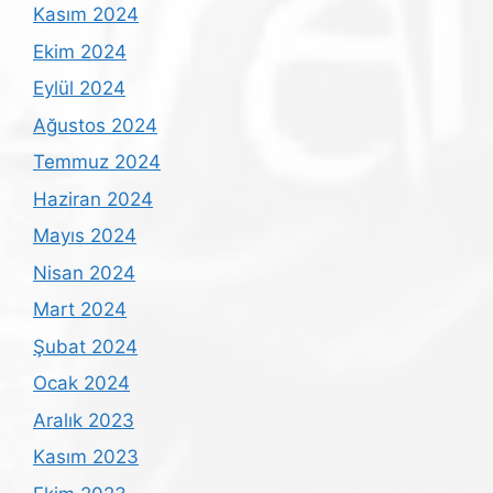
Kasım 2024
Ekim 2024
Eylül 2024
Ağustos 2024
Temmuz 2024
Haziran 2024
Mayıs 2024
Nisan 2024
Mart 2024
Şubat 2024
Ocak 2024
Aralık 2023
Kasım 2023