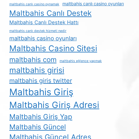
maltbahis canlı casino oyunları
maltbahis canlı casino oynamak
Maltbahis Canlı Destek
Maltbahis Canlı Destek Hattı
maltbahis canlı destek hizmeti nedir
maltbahis casino oyunları
Maltbahis Casino Sitesi
maltbahis com
maltbahis eğlence yapmak
maltbahis girisi
maltbahis giris twitter
Maltbahis Giriş
Maltbahis Giriş Adresi
Maltbahis Giriş Yap
Maltbahis Güncel
Maltbahis Güncel Adres