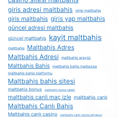
giris adresi maltbahis
girisi maltbahis
giris yap maltbahis
giris maltbahis
güncel adresi maltbahis
kayit maltbahis
güncel maltbahis
Maltbahis Adres
maltbahis
Maltbahis Adresi
maltbahis arayüz
Maltbahis Bahis
maltbahis bahis mağazası
maltbahis bahis platformu
Maltbahis bahis sitesi
maltbahis bonus
maltbahis bonus talebi
maltbahis canli maç izle
maltbahis canlı
Maltbahis Canlı Bahis
Maltbahis canlı casino
maltbahis canlı casino altyapısı