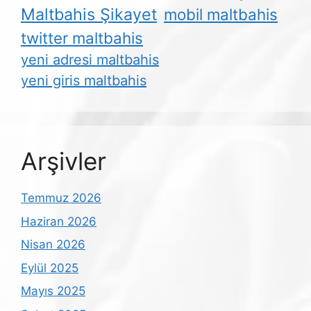
Maltbahis Şikayet
mobil maltbahis
twitter maltbahis
yeni adresi maltbahis
yeni giris maltbahis
Arşivler
Temmuz 2026
Haziran 2026
Nisan 2026
Eylül 2025
Mayıs 2025