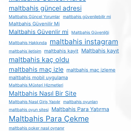
maltbahis güncel adresi
Maltbahis Güncel Yorumlar
maltbahis güvenilebilir mi
Maltbahis Güvenilir Mi
Maltbahis Güvenlir mi
Maltbahis Güvenliği
maltbahis instagram
Maltbahis Hakkında
Maltbahis kayıt
maltbahis kayit
maltbahis i̇letişim
maltbahis kaç oldu
maltbahis maç izle
maltbahis maç izleme
maltbahis mobil uygulama
Maltbahis Müşteri Hizmetleri
Maltbahis Nasıl Bir Site
Maltbahis Nasıl Giriş Yapılır
maltbahis oyunları
Maltbahis Para Yatırma
maltbahis oyun sitesi
Maltbahis Para Çekme
maltbahis poker nasıl oynanır